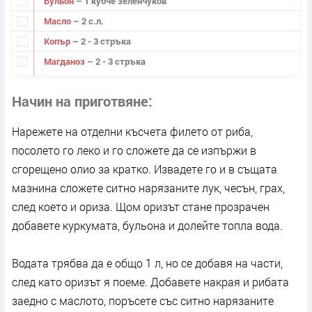
Бульон
– 1 кубче зеленчуков
Масло
– 2 с.л.
Копър
– 2 - 3 стръка
Магданоз
– 2 - 3 стръка
Начин на приготвяне
Нарежете на отделни късчета филето от риба,
посолето го леко и го сложете да се изпържи в
сгорещено олио за кратко. Извадете го и в същата
мазнина сложете ситно нарязаните лук, чесън, грах,
след което и ориза. Щом оризът стане прозрачен
добавете куркумата, бульона и долейте топла вода.
Водата трябва да е общо 1 л, но се добавя на части,
след като оризът я поеме. Добавете накрая и рибата
заедно с маслото, поръсете със ситно нарязаните