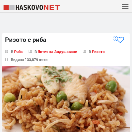
Ризото с риба
0
В
Риба
В
Ястия за Задушаване
В
Ризото
Видяна 133,879 пъти