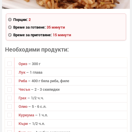
Порции:
2
Време за готвене:
35 минути
Време за приготвяне:
15 минути
Необходими продукти
Ориз
– 300 г
Лук
– 1 глава
Риба
– 400 г бяла риба, филе
Чесън
– 2 - 3 скилидки
Грах
– 1/2 ч.ч.
Олио
– 5 - 6 с.л.
Куркума
– 1 ч.л.
Къри
– 1/2 ч.л.