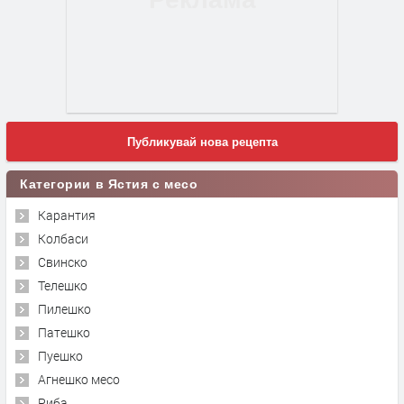
Публикувай нова рецепта
Категории в Ястия с месо
Карантия
Колбаси
Свинско
Телешко
Пилешко
Патешко
Пуешко
Агнешко месо
Риба