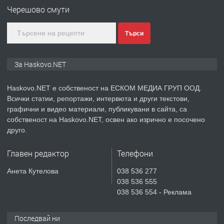
Черешово смути
градската градина!
преди 2 дни
Търси
ПРЕДЛАГА
ПРОСТОРЕН ТРИСТАЕН
За Haskovo.NET
АПАРТАМЕНТ В НОВА СГРАДА КВ.
КУБА
Haskovo.NET е собственост на ЕСКОМ МЕДИА ГРУП ООД.
Всички статии, репортажи, интервюта и други текстови,
преди 3 дни
графични и видео материали, публикувани в сайта, са
собственост на Haskovo.NET, освен ако изрично е посочено
ПРЕДЛАГА
Продавам парцел в гр. Хасково кв.
друго.
Хисаря до ток, вода,канализация,
асфалт 0889 537 426
Главен редактор
Телефони
преди 3 дни
Анета Кутелова
038 536 277
038 536 555
ПРЕДЛАГА
СГЛОБЯВАНЕ НА МЕБЕЛИ.
038 536 554 - Реклама
Последвай ни