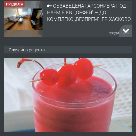
ПРЕДЛАГА
🔑 ОБЗАВЕДЕНА ГАРСОНИЕРА ПОД
НАЕМ В КВ. „ОРФЕЙ“ – ДО
КОМПЛЕКС „ВЕСПРЕМ“, ГР. ХАСКОВО
преди 1 ден
ПРЕДЛАГА
НАПЪЛНО ОБЗАВЕДЕН И
Случайна рецепта
ОБОРУДВАН ТРИСТАЕН
АПАРТАМЕНТ В ЦЕНТЪРА НА ГР.
ХАСКОВО
преди 2 дни
ПРЕДЛАГА
Давам гараж под наем
преди 2 дни
ПРЕДЛАГА
№4120 Магазин/Офис под наем в кв.
Любен Каравелов, Хасково-близо до