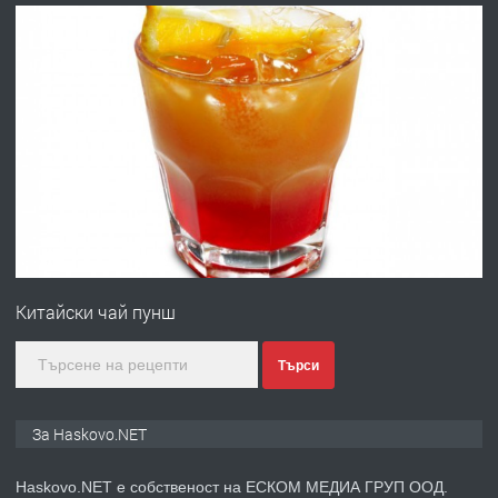
АПАРТАМЕНТ В ЦЕНТЪРА НА ГР.
ХАСКОВО
преди 4 дни
ПРЕДЛАГА
Давам гараж под наем
преди 4 дни
ПРЕДЛАГА
№4120 Магазин/Офис под наем в кв.
Любен Каравелов, Хасково-близо до
Китайски чай пунш
градската градина!
преди 5 дни
Търси
ПРЕДЛАГА
ПРОСТОРЕН ТРИСТАЕН
За Haskovo.NET
АПАРТАМЕНТ В НОВА СГРАДА КВ.
КУБА
Haskovo.NET е собственост на ЕСКОМ МЕДИА ГРУП ООД.