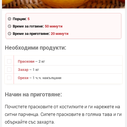
Порции:
5
Време за готвене:
50 минути
Време за приготвяне:
20 минути
Необходими продукти
Праскови
– 2 кг
Захар
– 1 кг
Орехи
– 1 ч.ч. накълцани
Начин на приготвяне
Почистете прасковите от костилките и ги нарежете на
ситни парченца. Сипете прасковите в голяма тава и ги
объркайте със захарта.