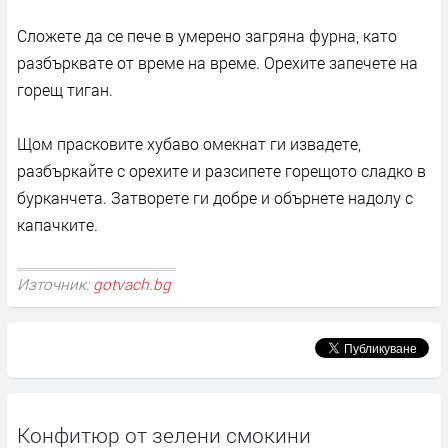
Сложете да се пече в умерено загряна фурна, като
разбърквате от време на време. Орехите запечете на
горещ тиган.
Щом прасковите хубаво омекнат ги извадете,
разбъркайте с орехите и разсипете горещото сладко в
бурканчета. Затворете ги добре и обърнете надолу с
капачките.
Източник:
gotvach.bg
Конфитюр от зелени смокини