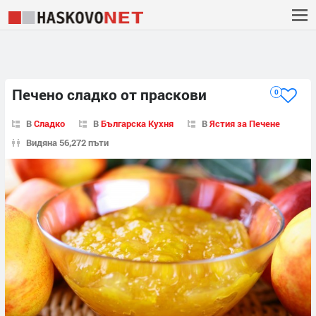
Печено сладко от праскови
0
В
Сладко
В
Българска Кухня
В
Ястия за Печене
Видяна 56,272 пъти