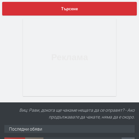
Търсене
Виц: Рави, докога ще чакаме нещата да се оправят? - Ако
продължавате да чакате, няма да е скоро.
Последни обяви