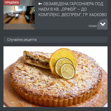
ПРЕДЛАГА
🔑 ОБЗАВЕДЕНА ГАРСОНИЕРА ПОД
НАЕМ В КВ. „ОРФЕЙ“ – ДО
КОМПЛЕКС „ВЕСПРЕМ“, ГР. ХАСКОВО
преди 3 дни
ПРЕДЛАГА
НАПЪЛНО ОБЗАВЕДЕН И
Случайна рецепта
ОБОРУДВАН ТРИСТАЕН
АПАРТАМЕНТ В ЦЕНТЪРА НА ГР.
ХАСКОВО
преди 4 дни
ПРЕДЛАГА
Давам гараж под наем
преди 4 дни
ПРЕДЛАГА
№4120 Магазин/Офис под наем в кв.
Любен Каравелов, Хасково-близо до