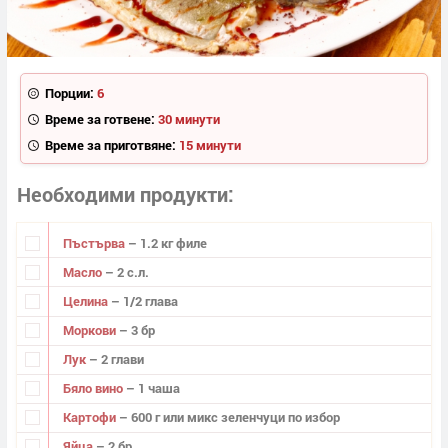
Порции:
6
Време за готвене:
30 минути
Време за приготвяне:
15 минути
Необходими продукти
Пъстърва
– 1.2 кг филе
Масло
– 2 с.л.
Целина
– 1/2 глава
Моркови
– 3 бр
Лук
– 2 глави
Бяло вино
– 1 чаша
Картофи
– 600 г или микс зеленчуци по избор
Яйца
– 2 бр