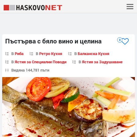
Пъстърва с бяло вино и целина
0
В
Риба
В
Ретро Кухня
В
Балканска Кухня
В
Ястия за Специални Поводи
В
Ястия за Задушаване
Видяна 144,781 пъти