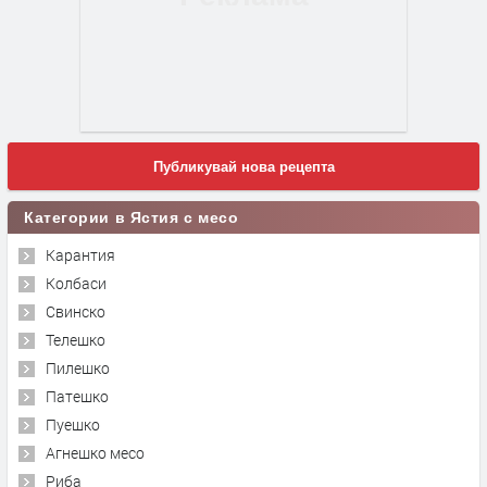
Публикувай нова рецепта
Категории в Ястия с месо
Карантия
Колбаси
Свинско
Телешко
Пилешко
Патешко
Пуешко
Агнешко месо
Риба