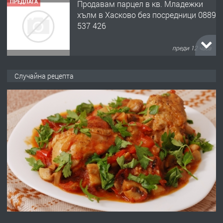
ПРЕДЛАГА
Продавам парцел в кв. Младежки
хълм в Хасково без посредници 0889
537 426
преди 12 часа
ПРЕДЛАГА
Давам обзаведено жилище за жена
Случайна рецепта
без брокери 0889 537 426
преди 12 часа
ПРЕДЛАГА
Под НАЕМ двустаен Орфей
преди 3 дни
ПРЕДЛАГА
Нов апартамент на ул. Липа до
Езикова гимназия