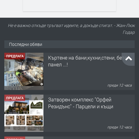
Не е важно откъде тръгват идеите, а докъде стигат. - Жан-Люк
Годар
Последни обяви
ПРЕДЛАГА
Къртене на бани,кухни,стени, бетон,
панел ...!
преди 12 часа
ПРЕДЛАГА
Затворен комплекс "Орфей
Резидънс" - Парцели и къщи
преди 12 часа