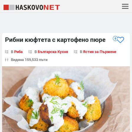
Рибни кюфтета с картофено пюре
0
В
Риба
В
Българска Кухня
В
Ястия за Пържене
Видяна 159,533 пъти