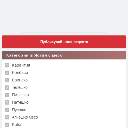
Публикувай нова рецепта
Категории в Ястия с месо
Карантия
Колбаси
Свинско
Телешко
Пилешко
Патешко
Пуешко
Агнешко месо
Риба