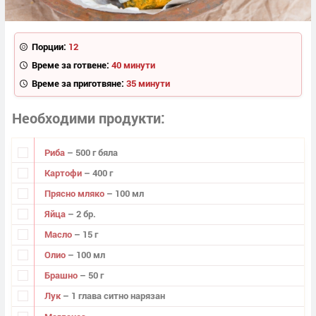
Порции:
12
Време за готвене:
40 минути
Време за приготвяне:
35 минути
Необходими продукти
Риба
– 500 г бяла
Картофи
– 400 г
Прясно мляко
– 100 мл
Яйца
– 2 бр.
Масло
– 15 г
Олио
– 100 мл
Брашно
– 50 г
Лук
– 1 глава ситно нарязан