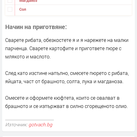
Магданоз
Сол
Начин на приготвяне
Сварете рибата, обезкостете я и я нарежете на малки
парченца. Сварете картофите и пригответе пюре с
млякото и маслото.
След като изстине напълно, смесете пюрето с рибата,
яйцата, част от брашното, солта, лука и магданоза.
Омесете и оформете кюфтета, които се овалват в
брашното и се изпържват в силно сгорещеното олио.
Източник:
gotvach.bg