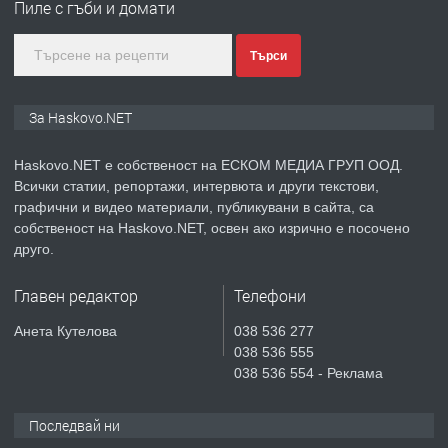
Пиле с гъби и домати
преди 3 дни
Търси
ПРЕДЛАГА
🔑 ОБЗАВЕДЕНА ГАРСОНИЕРА ПОД
За Haskovo.NET
НАЕМ В КВ. „ОРФЕЙ“ – ДО
КОМПЛЕКС „ВЕСПРЕМ“, ГР. ХАСКОВО
Haskovo.NET е собственост на ЕСКОМ МЕДИА ГРУП ООД.
Всички статии, репортажи, интервюта и други текстови,
преди 4 дни
графични и видео материали, публикувани в сайта, са
собственост на Haskovo.NET, освен ако изрично е посочено
ПРЕДЛАГА
НАПЪЛНО ОБЗАВЕДЕН И
друго.
ОБОРУДВАН ТРИСТАЕН
АПАРТАМЕНТ В ЦЕНТЪРА НА ГР.
Главен редактор
Телефони
ХАСКОВО
преди 5 дни
Анета Кутелова
038 536 277
038 536 555
ПРЕДЛАГА
Давам гараж под наем
038 536 554 - Реклама
Последвай ни