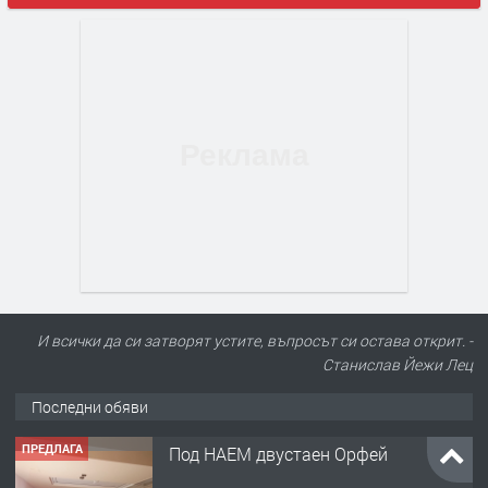
И всички да си затворят устите, въпросът си остава открит. -
Станислав Йежи Лец
Последни обяви
ПРЕДЛАГА
Под НАЕМ двустаен Орфей