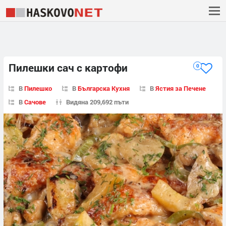
Пилешки сач с картофи
0
В
Пилешко
В
Българска Кухня
В
Ястия за Печене
В
Сачове
Видяна 209,692 пъти