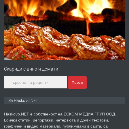
преди 3 дни
ПРЕДЛАГА
Давам гараж под наем
преди 3 дни
ПРЕДЛАГА
№4120 Магазин/Офис под наем в кв.
Любен Каравелов, Хасково-близо до
Скариди с вино и домати
градската градина!
преди 3 дни
Търси
ПРЕДЛАГА
ПРОСТОРЕН ТРИСТАЕН
За Haskovo.NET
АПАРТАМЕНТ В НОВА СГРАДА КВ.
КУБА
Haskovo.NET е собственост на ЕСКОМ МЕДИА ГРУП ООД.
Всички статии, репортажи, интервюта и други текстови,
преди 4 дни
графични и видео материали, публикувани в сайта, са