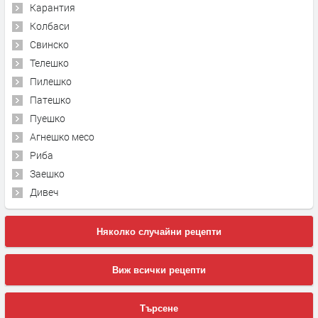
Карантия
Колбаси
Свинско
Телешко
Пилешко
Патешко
Пуешко
Агнешко месо
Риба
Заешко
Дивеч
Няколко случайни рецепти
Виж всички рецепти
Търсене