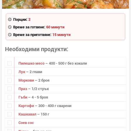
Порции:
2
Време за готвене:
60 минути
Време за приготвяне:
15 минути
Необходими продукти
Пилешко месо
– 400 - 500 г без кокали
Лук
– 2 глави
Моркови
– 2 броя
Праз
– 1/2 стрък
Гъби
– 4 - 5 броя
Картофи
– 300 - 400 г сварени
Кашкавал
– 150 г
Соев сос