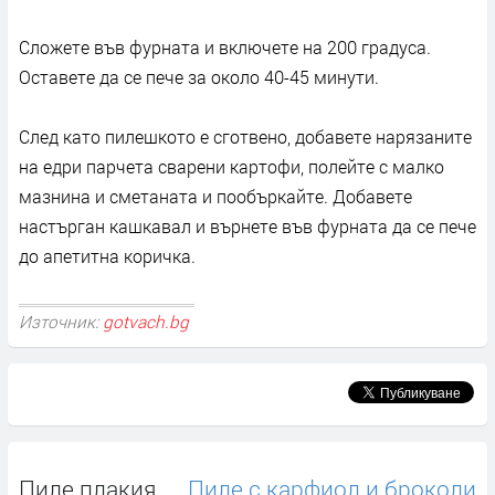
Сложете във фурната и включете на 200 градуса.
Оставете да се пече за около 40-45 минути.
След като пилешкото е сготвено, добавете нарязаните
на едри парчета сварени картофи, полейте с малко
мазнина и сметаната и пообъркайте. Добавете
настърган кашкавал и върнете във фурната да се пече
до апетитна коричка.
Източник:
gotvach.bg
Пиле плакия
Пиле с карфиол и броколи