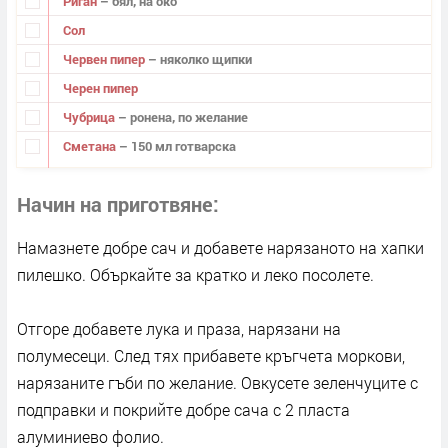
Риган
– бял, на око
Сол
Червен пипер
– няколко щипки
Черен пипер
Чубрица
– ронена, по желание
Сметана
– 150 мл готварска
Начин на приготвяне
Намазнете добре сач и добавете нарязаното на хапки
пилешко. Объркайте за кратко и леко посолете.
Отгоре добавете лука и праза, нарязани на
полумесеци. След тях прибавете кръгчета моркови,
нарязаните гъби по желание. Овкусете зеленчуците с
подправки и покрийте добре сача с 2 пласта
алуминиево фолио.