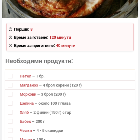
Порции:
8
Време за готвене:
120 минути
Време за приготвяне:
40 минути
Необходими продукти
Петел
– 1 бр.
Магданоз
– 4 броя корени (120 г)
Моркови
– 3 броя (200 г)
Целина
– около 100 г глава
Хляб
– 2 филии (150 г) стар
Бабек
– 200 г
Чесън
– 4 - 5 скилидки
Масло
– 100 г