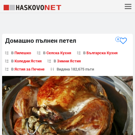
Домашно пълнен петел
0
В
Пилешко
В
Селска Кухня
В
Българска Кухня
В
Коледни Ястия
В
Зимни Ястия
В
Ястия за Печене
Видяна 182,675 пъти