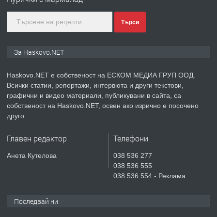
преди 5 дни
Търси
ПРЕДЛАГА
ПРОСТОРЕН ТРИСТАЕН
За Haskovo.NET
АПАРТАМЕНТ В НОВА СГРАДА КВ.
КУБА
Haskovo.NET е собственост на ЕСКОМ МЕДИА ГРУП ООД.
Всички статии, репортажи, интервюта и други текстови,
преди 5 дни
графични и видео материали, публикувани в сайта, са
собственост на Haskovo.NET, освен ако изрично е посочено
ПРЕДЛАГА
Продавам парцел в гр. Хасково кв.
друго.
Хисаря до ток, вода,канализация,
асфалт 0889 537 426
Главен редактор
Телефони
преди 5 дни
Анета Кутелова
038 536 277
038 536 555
ПРЕДЛАГА
СГЛОБЯВАНЕ НА МЕБЕЛИ.
038 536 554 - Реклама
Последвай ни