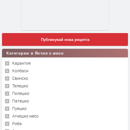
Публикувай нова рецепта
Категории в Ястия с месо
Карантия
Колбаси
Свинско
Телешко
Пилешко
Патешко
Пуешко
Агнешко месо
Риба