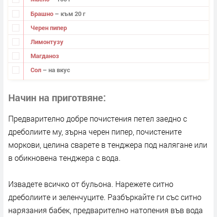
Брашно
– към 20 г
Черен пипер
Лимонтузу
Магданоз
Сол
– на вкус
Начин на приготвяне
Предварително добре почистения петел заедно с
дреболиите му, зърна черен пипер, почистените
моркови, целина сварете в тенджера под налягане или
в обикновена тенджера с вода.
Извадете всичко от бульона. Нарежете ситно
дреболиите и зеленчуците. Разбъркайте ги със ситно
нарязания бабек, предварително натопения във вода