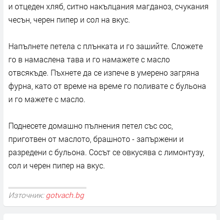
и отцеден хляб, ситно накълцания магданоз, счукания
чесън, черен пипер и сол на вкус.
Напълнете петела с плънката и го зашийте. Сложете
го в намаслена тава и го намажете с масло
отвсякъде. Пъхнете да се изпече в умерено загряна
фурна, като от време на време го поливате с бульона
и го мажете с масло.
Поднесете домашно пълнения петел със сос,
приготвен от маслото, брашното - запържени и
разредени с бульона. Сосът се овкусява с лимонтузу,
сол и черен пипер на вкус.
Източник:
gotvach.bg