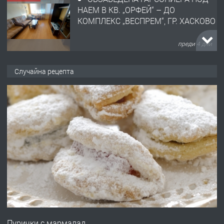
НАЕМ В КВ. „ОРФЕЙ“ – ДО
КОМПЛЕКС „ВЕСПРЕМ“, ГР. ХАСКОВО
преди 4 дни
ПРЕДЛАГА
НАПЪЛНО ОБЗАВЕДЕН И
Случайна рецепта
ОБОРУДВАН ТРИСТАЕН
АПАРТАМЕНТ В ЦЕНТЪРА НА ГР.
ХАСКОВО
преди 5 дни
ПРЕДЛАГА
Давам гараж под наем
преди 5 дни
ПРЕДЛАГА
№4120 Магазин/Офис под наем в кв.
Любен Каравелов, Хасково-близо до
Пурички с мармалад
градската градина!