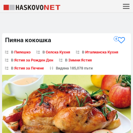
Пияна кокошка
0
В
Пилешко
В
Селска Кухня
В
Италианска Кухня
В
Ястия за Рожден Ден
В
Зимни Ястия
В
Ястия за Печене
Видяна 185,078 пъти