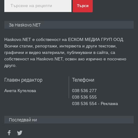
преди 4 дни
Търси
ПРЕДЛАГА
ПРОСТОРЕН ТРИСТАЕН
За Haskovo.NET
АПАРТАМЕНТ В НОВА СГРАДА КВ.
КУБА
Haskovo.NET е собственост на ЕСКОМ МЕДИА ГРУП ООД.
Всички статии, репортажи, интервюта и други текстови,
преди 5 дни
графични и видео материали, публикувани в сайта, са
собственост на Haskovo.NET, освен ако изрично е посочено
ПРЕДЛАГА
Продавам парцел в гр. Хасково кв.
друго.
Хисаря до ток, вода,канализация,
асфалт 0889 537 426
Главен редактор
Телефони
преди 5 дни
Анета Кутелова
038 536 277
038 536 555
ПРЕДЛАГА
СГЛОБЯВАНЕ НА МЕБЕЛИ.
038 536 554 - Реклама
Последвай ни
преди 5 дни