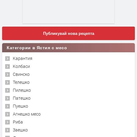
Публикувай нова рецепта
Категории в Ястия с месо
Карантия
Колбаси
Свинско
Телешко
Пилешко
Патешко
Пуешко
Агнешко месо
Риба
Заешко