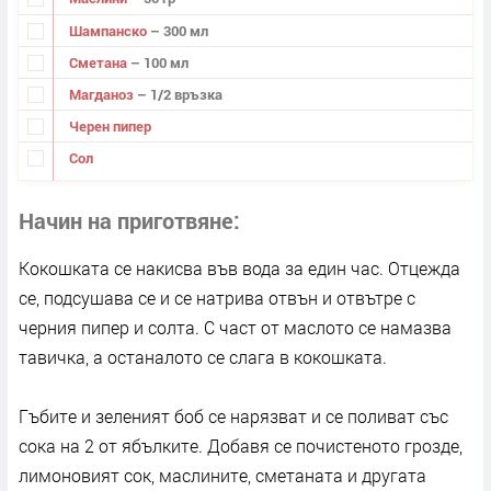
Шампанско
– 300 мл
Сметана
– 100 мл
Магданоз
– 1/2 връзка
Черен пипер
Сол
Начин на приготвяне
Кокошката се накисва във вода за един час. Отцежда
се, подсушава се и се натрива отвън и отвътре с
черния пипер и солта. С част от маслото се намазва
тавичка, а останалото се слага в кокошката.
Гъбите и зеленият боб се нарязват и се поливат със
сока на 2 от ябълките. Добавя се почистеното грозде,
лимоновият сок, маслините, сметаната и другата