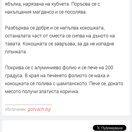
ябълка, нарязана на кубчета. Поръсва се с
накълцания магданоз и се посолява.
Разбърква се добре и се напълва кокошката,
останалата част от сместа се сипва на дъното на
тавата. Кокошката се завръзва, за да не изпадне
плънката.
Покрива се с алуминиево фолио и се пече на 200
градуса. В края на печенето фолиото се маха и
кокошката се полива с шампанското. Пече се, докато
месото получи златиста коричка.
Източник:
gotvach.bg