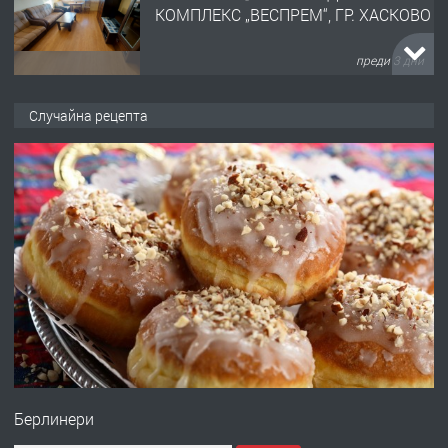
КОМПЛЕКС „ВЕСПРЕМ“, ГР. ХАСКОВО
преди 3 дни
ПРЕДЛАГА
НАПЪЛНО ОБЗАВЕДЕН И
Случайна рецепта
ОБОРУДВАН ТРИСТАЕН
АПАРТАМЕНТ В ЦЕНТЪРА НА ГР.
ХАСКОВО
преди 4 дни
ПРЕДЛАГА
Давам гараж под наем
преди 4 дни
ПРЕДЛАГА
№4120 Магазин/Офис под наем в кв.
Любен Каравелов, Хасково-близо до
Берлинери
градската градина!