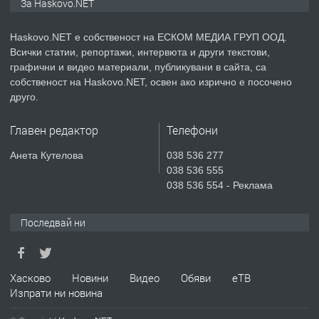
За Haskovo.NET
Haskovo.NET е собственост на ЕСКОМ МЕДИА ГРУП ООД.
Всички статии, репортажи, интервюта и други текстови,
преди 2 дни
графични и видео материали, публикувани в сайта, са
собственост на Haskovo.NET, освен ако изрично е посочено
ПРЕДЛАГА
№4119 Едностаен обзаведен
друго.
апартамент под наем в кв.
Училищни, гр. Хасково.
Главен редактор
Телефони
преди 2 дни
Анета Кутелова
038 536 277
038 536 555
ПРЕДЛАГА
Къртене на бетон! Събаряне на
038 536 554 - Реклама
сгради!
Последвай ни
преди 3 дни
ПРЕДЛАГА
Хасково
Новини
Видео
Обяви
еТВ
Апартамент за продажба
Изпрати ни новина