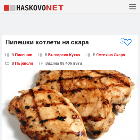
Пилешки котлети на скара
0
В
Пилешко
В
Българска Кухня
В
Ястия на Скара
В
Пържоли
Видяна 88,406 пъти