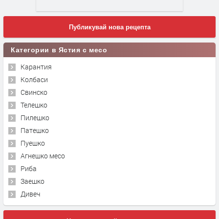
Публикувай нова рецепта
Категории в Ястия с месо
Карантия
Колбаси
Свинско
Телешко
Пилешко
Патешко
Пуешко
Агнешко месо
Риба
Заешко
Дивеч