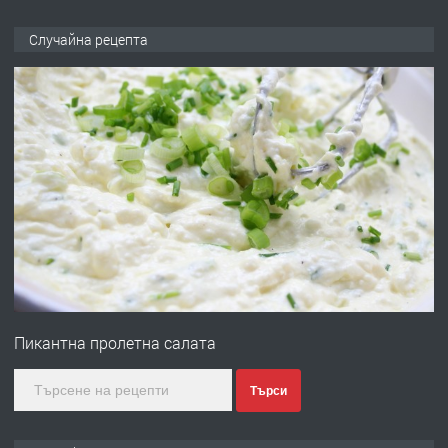
ПРЕДЛАГА
№4120 Магазин/Офис под наем в кв.
Случайна рецепта
Любен Каравелов, Хасково-близо до
градската градина!
преди 1 ден
ПРЕДЛАГА
ПРОСТОРЕН ТРИСТАЕН
АПАРТАМЕНТ В НОВА СГРАДА КВ.
КУБА
преди 2 дни
ПРЕДЛАГА
Продавам парцел в гр. Хасково кв.
Хисаря до ток, вода,канализация,
Пикантна пролетна салата
асфалт 0889 537 426
преди 2 дни
Търси
ПРЕДЛАГА
СГЛОБЯВАНЕ НА МЕБЕЛИ.