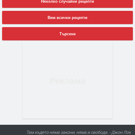
Няколко случайни рецепти
Виж всички рецепти
Търсене
Там където няма закони, няма и свобода. - Джон Лок