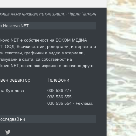
ища няма никакви пътни знаци. - Чарли Чаплин
а Haskovo.NET
kovo.NET е собственост на ЕСКОМ МЕДИА
П ООД. Всички статии, репортажи, интервюта и
ги текстови, графични и видео материали,
ликувани в сайта, са собственост на
kovo.NET, освен ако изрично е посочено друго.
авен редактор
Телефони
та Кутелова
038 536 277
038 536 555
038 536 554 - Реклама
оследвай ни