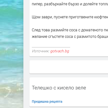
пипер, разбъркайте бързо и долейте топл
Щом заври, пуснете приготвените кюфтенц
След това размийте соса с доматеното пю
желание сгъстете соса с размитото браш
Източник:
gotvach.bg
Телешко с кисело зеле
Предишна рецепта