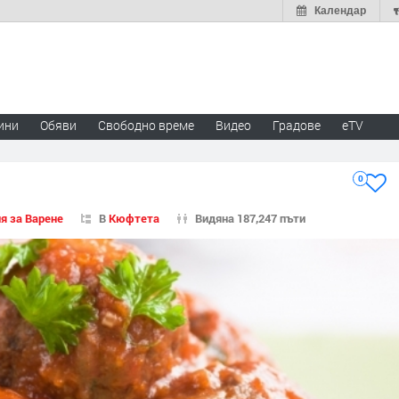
Календар
ини
Обяви
Свободно време
Видео
Градове
eTV
0
я за Варене
В
Кюфтета
Видяна 187,247 пъти