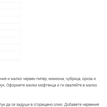
ния и малко червен пипер, кимиона, чубрица, ориза и
ук. Оформете малки кюфтенца и ги оваляйте в малко
лук да се задуши в сгорещено олио. Добавете червения