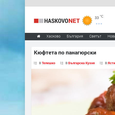
°C
33
Хасково
България
Светът
Нов
Кюфтета по панагюрски
В
Телешко
В
Българска Кухня
В
Ясти