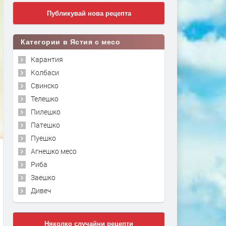
Публикувай нова рецепта
Категории в Ястия с месо
Карантия
Колбаси
Свинско
Телешко
Пилешко
Патешко
Пуешко
Агнешко месо
Риба
Заешко
Дивеч
Няколко случайни рецепти