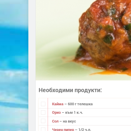
Необходими продукти
Кайма
– 600 г телешка
Ориз
– към 1 к.ч.
Сол
– на вкус
Черен пипер
– 1/2 ч.л.