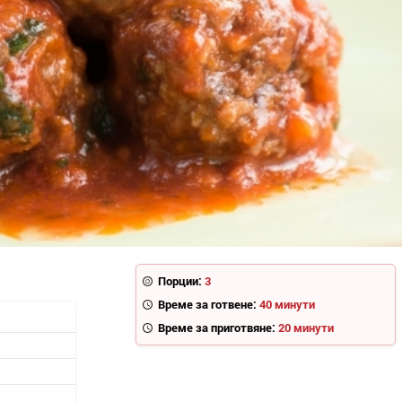
Порции:
3
Време за готвене:
40 минути
Време за приготвяне:
20 минути