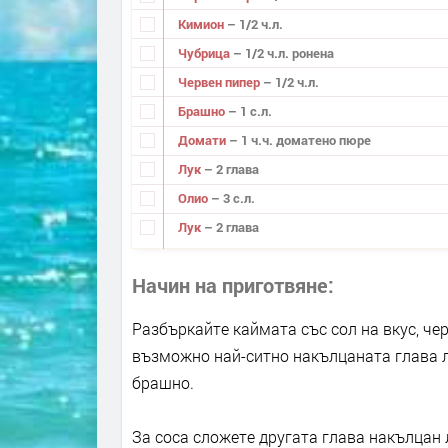
Кимион
– 1/2 ч.л.
Чубрица
– 1/2 ч.л. ронена
Червен пипер
– 1/2 ч.л.
Брашно
– 1 с.л.
Домати
– 1 ч.ч. доматено пюре
Лук
– 2 глава
Олио
– 3 с.л.
Лук
– 2 глава
Начин на приготвяне
Разбъркайте каймата със сол на вкус, чер
възможно най-ситно накълцаната глава л
брашно.
За соса сложете другата глава накълцан 