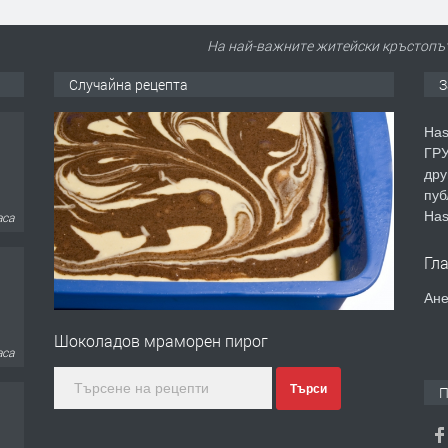
На най-важните житейски кръстопът
Случайна рецепта
З
Has
ГРУ
дру
пуб
Has
аса
Гл
Ане
Шоколадов мраморен пирог
аса
Търси
П