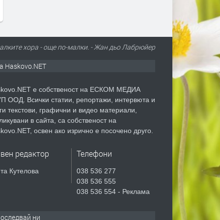
алките хора - още по-малки. - Жан дьо Лабрюйер
а Haskovo.NET
kovo.NET е собственост на ЕСКОМ МЕДИА
П ООД. Всички статии, репортажи, интервюта и
ги текстови, графични и видео материали,
ликувани в сайта, са собственост на
kovo.NET, освен ако изрично е посочено друго.
авен редактор
Телефони
та Кутелова
038 536 277
038 536 555
038 536 554 - Реклама
оследвай ни