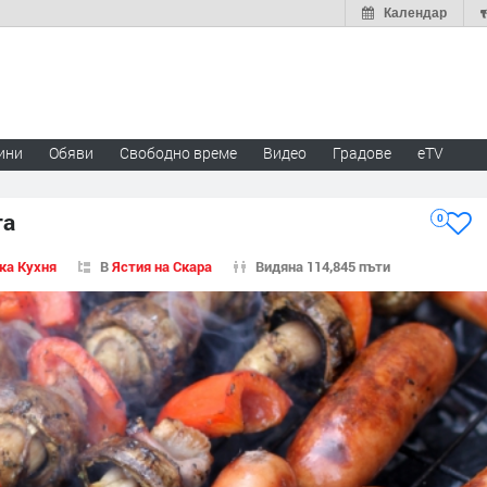
Календар
ини
Обяви
Свободно време
Видео
Градове
eTV
та
0
ка Кухня
В
Ястия на Скара
Видяна 114,845 пъти