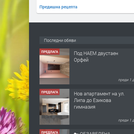
Предишна рецепта
Последни обяви
ПРЕДЛАГА
Под НАЕМ двустаен
Орфей
преди 1 
ПРЕДЛАГА
Нов апартамент на ул.
Липа до Езикова
гимназия
преди 1 
ПРЕДЛАГА
🔑 ОБЗАВЕДЕНА