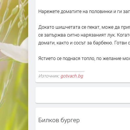
Нарежете доматите на половинки и ги зап
Докато шишчетата се пекат, може да приг
се запържва ситно нарязаният лук. Когат
домати, както и сосът за барбекю. Готви с
Ястието се поднася топло, по желание мо
Източник:
gotvach.bg
Билков бургер