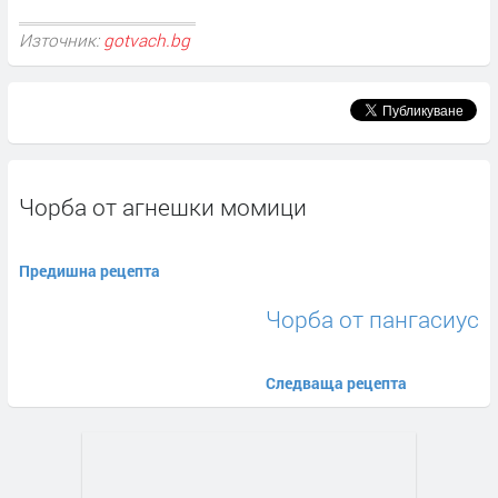
Източник:
gotvach.bg
Чорба от агнешки момици
Предишна рецепта
Чорба от пангасиус
Следваща рецепта