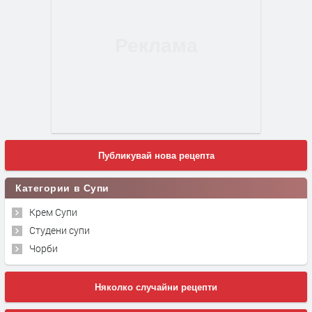
Публикувай нова рецепта
Категории в Супи
Крем Супи
Студени супи
Чорби
Няколко случайни рецепти