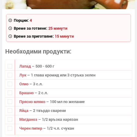
Порции:
4
Време за готвене:
25 минути
Време за приготвяне:
15 минути
Необходими продукти
Лапад
– 500 - 600 г
Лук
– 1 глава кромид или 3 стръка зелен
Олио
– 3 с.л.
Брашно
– 2 с.л.
Прясно мляко
– 100 мл по желание
Яйца
– 2 твърдо сварени
Магданоз
– 1/2 връзка нарязан
Черен пипер
– 1/2 ч.л. счукан