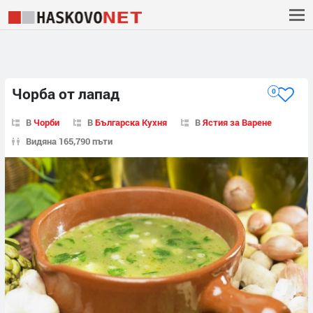
Чорба от лапад
0
В
Чорби
В
Българска Кухня
В
Ястия за Варене
Видяна 165,790 пъти