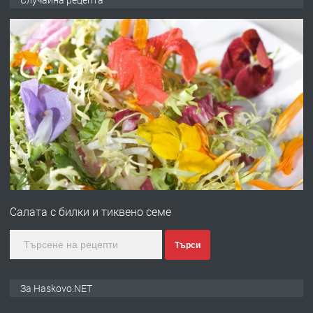
ОБОРУДВАН ТРИСТАЕН
АПАРТАМЕНТ В ЦЕНТЪРА НА ГР.
ХАСКОВО
преди 3 дни
ПРЕДЛАГА
Давам гараж под наем
преди 3 дни
ПРЕДЛАГА
№4120 Магазин/Офис под наем в кв.
Любен Каравелов, Хасково-близо до
Салата с билки и тиквено семе
градската градина!
преди 3 дни
Търси
ПРЕДЛАГА
ПРОСТОРЕН ТРИСТАЕН
За Haskovo.NET
АПАРТАМЕНТ В НОВА СГРАДА КВ.
КУБА