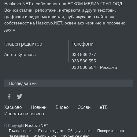
Haskovo.NET е собственост на ЕСКОМ МЕДИА ГРУП ООД.
Всички статии, репортажи, интервюта и други текстови,
преди 4 дни
графични и видео материали, публикувани в сайта, са
собственост на Haskovo.NET, освен ако изрично е посочено
ПРЕДЛАГА
Продавам парцел в гр. Хасково кв.
друго.
Хисаря до ток, вода,канализация,
асфалт 0889 537 426
Главен редактор
Телефони
преди 4 дни
Анета Кутелова
038 536 277
038 536 555
ПРЕДЛАГА
СГЛОБЯВАНЕ НА МЕБЕЛИ.
038 536 554 - Реклама
Последвай ни
преди 4 дни
ПРЕДЛАГА
Хасково
Новини
Видео
Обяви
еТВ
№4119 Едностаен обзаведен
Изпрати ни новина
апартамент под наем в кв.
Училищни, гр. Хасково.
© Copyright
Haskovo.NET
Пълна версия
Етичен кодекс
Общи условия
Поверителност
преди 4 дни
За реклама
Избори 2026
Свържи се с нас