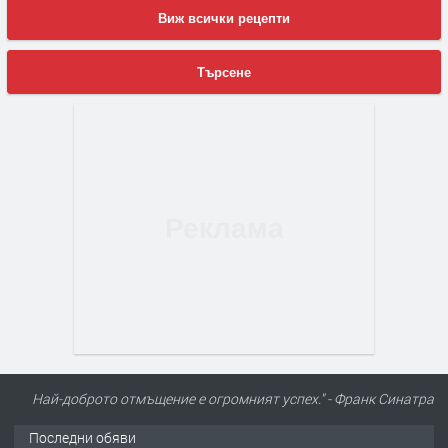
Виж всички рецепти
Търсене
Най-доброто отмъщение е огромният успех." - Франк Синатра
Последни обяви