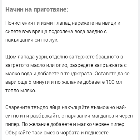
Начин на приготвяне
Почистеният и измит лапад нарежете на ивици и
сипете във вряща подсолена вода заедно с
накълцания ситно лук.
Щом лапада уври, отделно запържете брашното в
загрятото масло или олио, разредете запръжката с
малко вода и добавете в тенджерата. Оставете да се
вари още 5 минути и по желание добавете 100 мл
топло мляко.
Сварените твърдо яйца накълцайте възможно най-
ситно и ги разбъркайте с нарязания магданоз и черен
пипер. По желание добавете и малко червен пипер.
Объркайте тази смес в чорбата и поднесете.