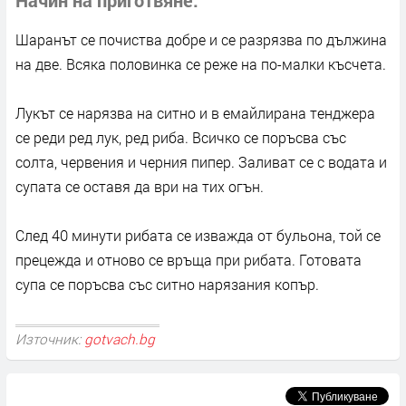
Шаранът се почиства добре и се разрязва по дължина
на две. Всяка половинка се реже на по-малки късчета.
Лукът се нарязва на ситно и в емайлирана тенджера
се реди ред лук, ред риба. Всичко се поръсва със
солта, червения и черния пипер. Заливат се с водата и
супата се оставя да ври на тих огън.
След 40 минути рибата се изважда от бульона, той се
прецежда и отново се връща при рибата. Готовата
супа се поръсва със ситно нарязания копър.
Източник:
gotvach.bg