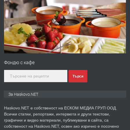
ПРЕДЛАГА
Давам гараж под наем
преди 2 дни
ПРЕДЛАГА
№4120 Магазин/Офис под наем в кв.
Любен Каравелов, Хасково-близо до
Фондю с кафе
градската градина!
преди 2 дни
Търси
ПРЕДЛАГА
ПРОСТОРЕН ТРИСТАЕН
За Haskovo.NET
АПАРТАМЕНТ В НОВА СГРАДА КВ.
КУБА
Haskovo.NET е собственост на ЕСКОМ МЕДИА ГРУП ООД.
Всички статии, репортажи, интервюта и други текстови,
преди 3 дни
графични и видео материали, публикувани в сайта, са
собственост на Haskovo.NET, освен ако изрично е посочено
ПРЕДЛАГА
Продавам парцел в гр. Хасково кв.