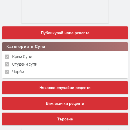
Публикувай нова рецепта
Категории в Супи
Крем Супи
Студени супи
Чорби
Няколко случайни рецепти
Виж всички рецепти
Търсене