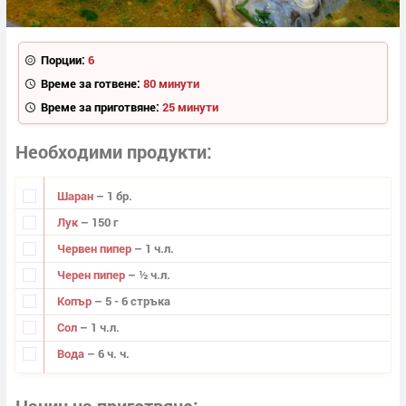
Порции:
6
Време за готвене:
80 минути
Време за приготвяне:
25 минути
Необходими продукти
Шаран
– 1 бр.
Лук
– 150 г
Червен пипер
– 1 ч.л.
Черен пипер
– ½ ч.л.
Копър
– 5 - 6 стръка
Сол
– 1 ч.л.
Вода
– 6 ч. ч.
Начин на приготвяне