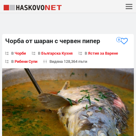
Чорба от шаран с червен пипер
0
В
Чорби
В
Българска Кухня
В
Ястия за Варене
В
Рибени Супи
Видяна 128,364 пъти