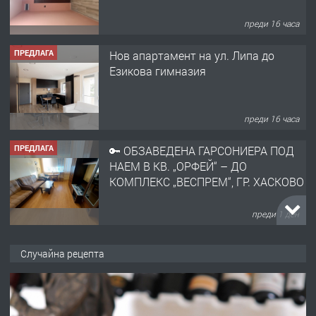
преди 16 часа
ПРЕДЛАГА
Нов апартамент на ул. Липа до
Езикова гимназия
преди 16 часа
ПРЕДЛАГА
🔑 ОБЗАВЕДЕНА ГАРСОНИЕРА ПОД
НАЕМ В КВ. „ОРФЕЙ“ – ДО
КОМПЛЕКС „ВЕСПРЕМ“, ГР. ХАСКОВО
преди 1 ден
ПРЕДЛАГА
НАПЪЛНО ОБЗАВЕДЕН И
Случайна рецепта
ОБОРУДВАН ТРИСТАЕН
АПАРТАМЕНТ В ЦЕНТЪРА НА ГР.
ХАСКОВО
преди 2 дни