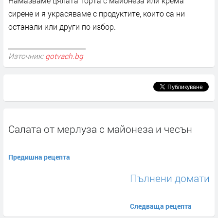
Намазваме цялата торта с майонеза или крема
сирене и я украсяваме с продуктите, които са ни
останали или други по избор.
Източник:
gotvach.bg
Салата от мерлуза с майонеза и чесън
Предишна рецепта
Пълнени домати
Следваща рецепта