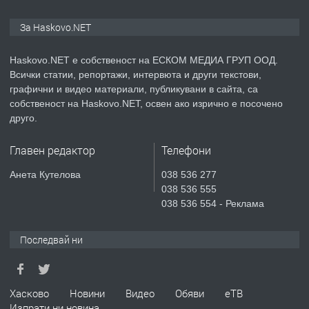
ПРЕДЛАГА
ПРОСТОРЕН ТРИСТАЕН
За Haskovo.NET
АПАРТАМЕНТ В НОВА СГРАДА КВ.
КУБА
Haskovo.NET е собственост на ЕСКОМ МЕДИА ГРУП ООД.
Всички статии, репортажи, интервюта и други текстови,
преди 3 дни
графични и видео материали, публикувани в сайта, са
собственост на Haskovo.NET, освен ако изрично е посочено
ПРЕДЛАГА
Продавам парцел в гр. Хасково кв.
друго.
Хисаря до ток, вода,канализация,
асфалт 0889 537 426
Главен редактор
Телефони
преди 3 дни
Анета Кутелова
038 536 277
038 536 555
ПРЕДЛАГА
СГЛОБЯВАНЕ НА МЕБЕЛИ.
038 536 554 - Реклама
Последвай ни
преди 3 дни
ПРЕДЛАГА
Хасково
Новини
Видео
Обяви
еТВ
№4119 Едностаен обзаведен
Изпрати ни новина
апартамент под наем в кв.