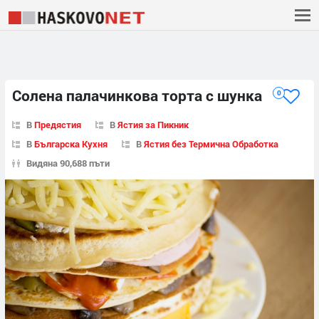
Солена палачинкова торта с шунка
0
В
Предястия
В
Ястия за Пикник
В
Българска Кухня
В
Ястия без Термична Обработка
Видяна 90,688 пъти