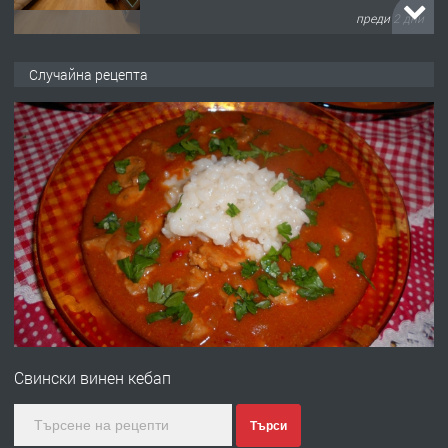
преди 2 дни
ПРЕДЛАГА
НАПЪЛНО ОБЗАВЕДЕН И
Случайна рецепта
ОБОРУДВАН ТРИСТАЕН
АПАРТАМЕНТ В ЦЕНТЪРА НА ГР.
ХАСКОВО
преди 2 дни
ПРЕДЛАГА
Давам гараж под наем
преди 2 дни
ПРЕДЛАГА
№4120 Магазин/Офис под наем в кв.
Любен Каравелов, Хасково-близо до
Свински винен кебап
градската градина!
преди 3 дни
Търси