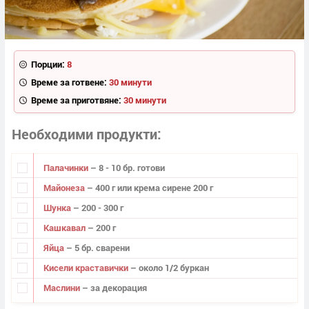
Порции:
8
Време за готвене:
30 минути
Време за приготвяне:
30 минути
Необходими продукти
Палачинки
– 8 - 10 бр. готови
Майонеза
– 400 г или крема сирене 200 г
Шунка
– 200 - 300 г
Кашкавал
– 200 г
Яйца
– 5 бр. сварени
Кисели краставички
– около 1/2 буркан
Маслини
– за декорация