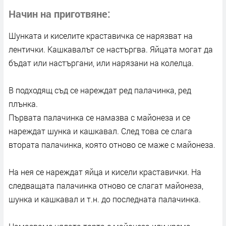
Начин на приготвяне
Шунката и киселите краставичка се нарязват на
лентички. Кашкавалът се настъргва. Яйцата могат да
бъдат или настъргани, или нарязани на колелца.
В подходящ съд се нареждат ред палачинка, ред
плънка.
Първата палачинка се намазва с майонеза и се
нареждат шунка и кашкавал. След това се слага
втората палачинка, която отново се маже с майонеза.
На нея се нареждат яйца и кисели краставички. На
следващата палачинка отново се слагат майонеза,
шунка и кашкавал и т.н. до последната палачинка.