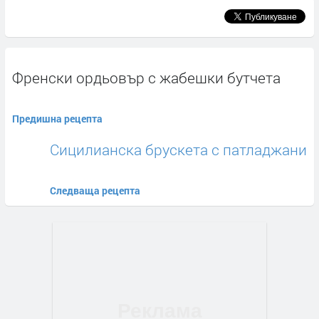
Френски ордьовър с жабешки бутчета
Предишна рецепта
Сицилианска брускета с патладжани
Следваща рецепта