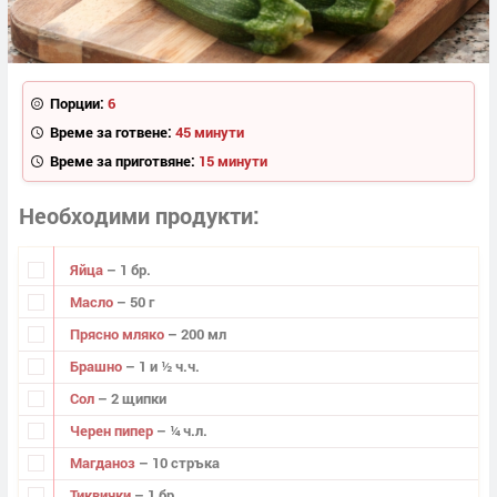
Порции:
6
Време за готвене:
45 минути
Време за приготвяне:
15 минути
Необходими продукти
Яйца
– 1 бр.
Масло
– 50 г
Прясно мляко
– 200 мл
Брашно
– 1 и ½ ч.ч.
Сол
– 2 щипки
Черен пипер
– ¼ ч.л.
Магданоз
– 10 стръка
Тиквички
– 1 бр.