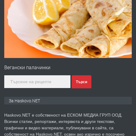
ПРЕДЛАГА
Давам гараж под наем
преди 3 дни
ПРЕДЛАГА
№4120 Магазин/Офис под наем в кв.
Любен Каравелов, Хасково-близо до
Вегански палачинки
градската градина!
преди 3 дни
Търси
ПРЕДЛАГА
ПРОСТОРЕН ТРИСТАЕН
За Haskovo.NET
АПАРТАМЕНТ В НОВА СГРАДА КВ.
КУБА
Haskovo.NET е собственост на ЕСКОМ МЕДИА ГРУП ООД.
Всички статии, репортажи, интервюта и други текстови,
преди 4 дни
графични и видео материали, публикувани в сайта, са
собственост на Haskovo.NET, освен ако изрично е посочено
ПРЕДЛАГА