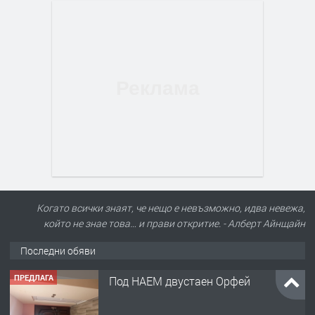
Когато всички знаят, че нещо е невъзможно, идва невежа,
който не знае това… и прави откритие. - Алберт Айнщайн
Последни обяви
ПРЕДЛАГА
Под НАЕМ двустаен Орфей