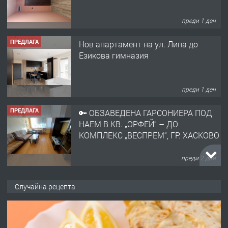
преди 1 ден
ПРЕДЛАГА
Нов апартамент на ул. Липа до
Езикова гимназия
преди 1 ден
ПРЕДЛАГА
🔑 ОБЗАВЕДЕНА ГАРСОНИЕРА ПОД
НАЕМ В КВ. „ОРФЕЙ“ – ДО
КОМПЛЕКС „ВЕСПРЕМ“, ГР. ХАСКОВО
преди 2 дни
ПРЕДЛАГА
НАПЪЛНО ОБЗАВЕДЕН И
Случайна рецепта
ОБОРУДВАН ТРИСТАЕН
АПАРТАМЕНТ В ЦЕНТЪРА НА ГР.
ХАСКОВО
преди 3 дни