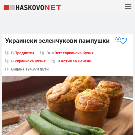
Украински зеленчукови пампушки
0
В
Предястия
Във
Вегетарианска Кухня
В
Украинска Кухня
В
Ястия за Печене
Видяна 174,874 пъти