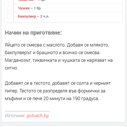
Чушки
– 1 бр.
Бакпулвер
– 2 ч.л.
Начин на приготвяне
Яйцето се смесва с маслото. Добавя се млякото,
бакпулверът и брашното и всичко се смесва.
Магданозът, тиквичката и чушката се нарязват на
ситно.
Добавят се в тестото, добавят се солта и черният
пипер. Тестото се разпределя във формички за
мъфини и се пече 20 минути на 190 градуса.
Източник:
gotvach.bg