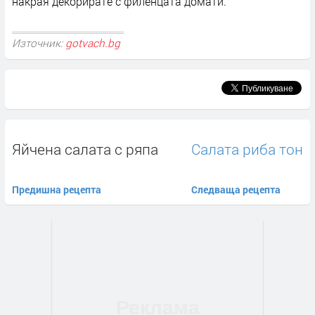
накрая декорирате с филенцата домати.
Източник:
gotvach.bg
Яйчена салата с ряпа
Салата риба тон
Предишна рецепта
Следваща рецепта