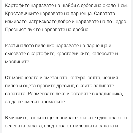
Картофите нарязвате на шайби с дебелина около 1 см.
Краставичките нарязвате на парченца. Салатата
измивате, изтръсквате добре и нарязвате на по - едро.
Пресният лук го нарязвате на дребно.
Изстиналото пилешко нарязвате на парченца и
смесвате с картофите, краставичките, каперсите и
маслините.
От майонезата и сметаната, копъра, солта, черния
пипер и оцета правите дресинг, с които заливате
салатата. Размесвате леко и оставяте в хладилника,
за да се смесят ароматите.
В чиниите, в които ще сервирате слагате един пласт от
зелената салата, след това от пилешката салата и