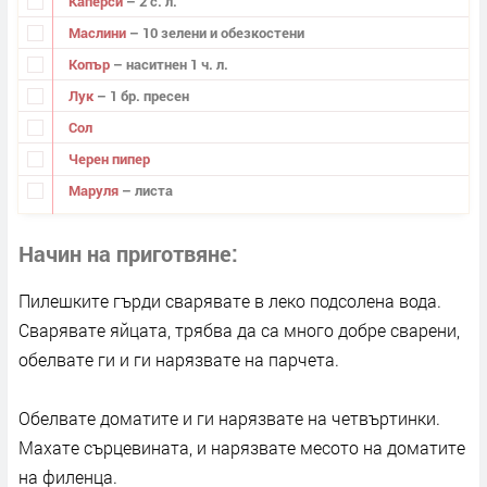
Каперси
– 2 с. л.
Маслини
– 10 зелени и обезкостени
Копър
– наситнен 1 ч. л.
Лук
– 1 бр. пресен
Сол
Черен пипер
Маруля
– листа
Начин на приготвяне
Пилешките гърди сварявате в леко подсолена вода.
Сварявате яйцата, трябва да са много добре сварени,
обелвате ги и ги нарязвате на парчета.
Обелвате доматите и ги нарязвате на четвъртинки.
Махате сърцевината, и нарязвате месото на доматите
на филенца.