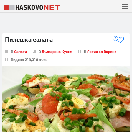
Пилешка салата
0
В
Салати
В
Българска Кухня
В
Ястия за Варене
Видяна 219,318 пъти