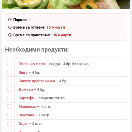
Порции:
4
Време за готвене:
15 минути
Време за приготвяне:
35 минути
Необходими продукти
Пилешко месо
– гърди - 4 бр. без кожа
Яйца
– 4 бр.
Кисели краставички
– 4 бр.
Домати
– 4 бр.
Картофи
– сварени 250 гр.
Майонеза
– 4 с. л.
Сметана
– 150 гр.
Оцет
– 2 с. л.