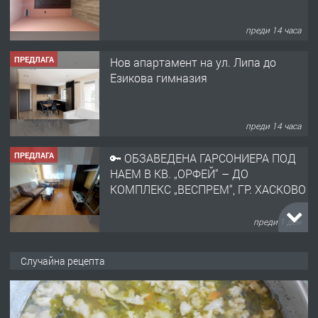
преди 14 часа
ПРЕДЛАГА
Нов апартамент на ул. Липа до
Езикова гимназия
преди 14 часа
ПРЕДЛАГА
🔑 ОБЗАВЕДЕНА ГАРСОНИЕРА ПОД
НАЕМ В КВ. „ОРФЕЙ“ – ДО
КОМПЛЕКС „ВЕСПРЕМ“, ГР. ХАСКОВО
преди 1 ден
ПРЕДЛАГА
НАПЪЛНО ОБЗАВЕДЕН И
Случайна рецепта
ОБОРУДВАН ТРИСТАЕН
АПАРТАМЕНТ В ЦЕНТЪРА НА ГР.
ХАСКОВО
преди 2 дни