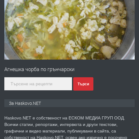
ПРЕДЛАГА
Давам гараж под наем
преди 2 дни
ПРЕДЛАГА
№4120 Магазин/Офис под наем в кв.
Любен Каравелов, Хасково-близо до
Агнешка чорба по грънчарски
градската градина!
преди 2 дни
Търси
ПРЕДЛАГА
ПРОСТОРЕН ТРИСТАЕН
За Haskovo.NET
АПАРТАМЕНТ В НОВА СГРАДА КВ.
КУБА
Haskovo.NET е собственост на ЕСКОМ МЕДИА ГРУП ООД.
Всички статии, репортажи, интервюта и други текстови,
преди 3 дни
графични и видео материали, публикувани в сайта, са
собственост на Haskovo.NET, освен ако изрично е посочено
ПРЕДЛАГА