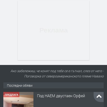
Ако забележиш, че конят под тебе се е гътнал, слез от него -
Поговорка от североамериканското племе Навахо
Последни обяви
ПРЕДЛАГА
Под НАЕМ двустаен Орфей