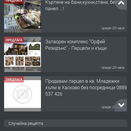
ПРЕДЛАГА
Къртене на бани,кухни,стени, бетон,
панел ...!
преди 20 часа
ПРЕДЛАГА
Затворен комплекс "Орфей
Резидънс" - Парцели и къщи
преди 20 часа
ПРЕДЛАГА
Продавам парцел в кв. Младежки
хълм в Хасково без посредници 0889
537 426
преди 20 часа
ПРЕДЛАГА
Давам обзаведено жилище за жена
Случайна рецепта
без брокери 0889 537 426