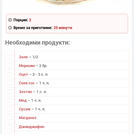
Порции:
2
Време за приготвяне:
25 минути
Необходими продукти
Зеле
– 1/2
Моркови
– 2 бр.
Оцет
– 2 - 3 с. л.
Соев сос
– 1 ч. л.
Зехтин
– 1 с. л.
Мед
– 1 ч. л.
Сусам
– 1 ч. л.
Магданоз
Джинджифил