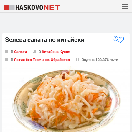
Зелева салата по китайски
0
В
Салати
В
Китайска Кухня
В
Ястия без Термична Обработка
Видяна 123,876 пъти