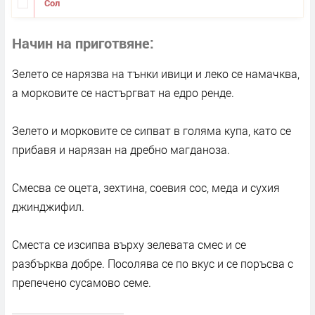
Сол
Начин на приготвяне
Зелето се нарязва на тънки ивици и леко се намачква,
а морковите се настъргват на едро ренде.
Зелето и морковите се сипват в голяма купа, като се
прибавя и нарязан на дребно магданоза.
Смесва се оцета, зехтина, соевия сос, меда и сухия
джинджифил.
Сместа се изсипва върху зелевата смес и се
разбърква добре. Посолява се по вкус и се поръсва с
препечено сусамово семе.