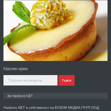
преди 20 часа
ПРЕДЛАГА
Под НАЕМ двустаен Орфей
преди 3 дни
ПРЕДЛАГА
Нов апартамент на ул. Липа до
Езикова гимназия
Маслен крем
преди 3 дни
Търси
ПРЕДЛАГА
🔑 ОБЗАВЕДЕНА ГАРСОНИЕРА ПОД
За Haskovo.NET
НАЕМ В КВ. „ОРФЕЙ“ – ДО
КОМПЛЕКС „ВЕСПРЕМ“, ГР. ХАСКОВО
Haskovo.NET е собственост на ЕСКОМ МЕДИА ГРУП ООД.