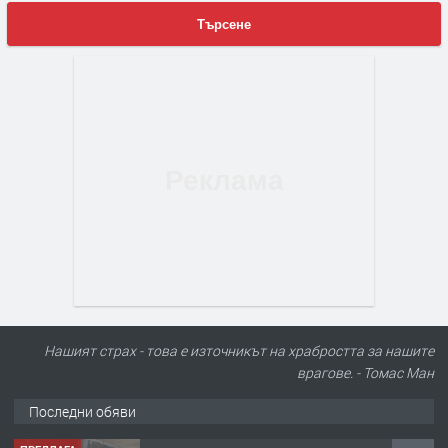
Търсене
Нашият страх - това е източникът на храбростта за нашите
врагове. - Томас Ман
Последни обяви