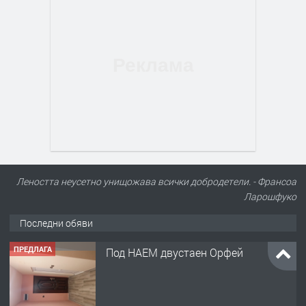
Леността неусетно унищожава всички добродетели. - Франсоа
Ларошфуко
Последни обяви
ПРЕДЛАГА
Под НАЕМ двустаен Орфей