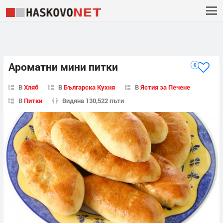
Ароматни мини питки
0
В
Хляб
В
Българска Кухня
В
Ястия за Печене
В
Питки
Видяна 130,522 пъти