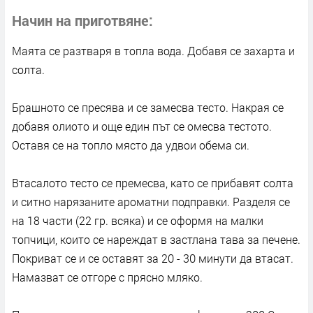
Начин на приготвяне
Маята се разтваря в топла вода. Добавя се захарта и
солта.
Брашното се пресява и се замесва тесто. Накрая се
добавя олиото и още един път се омесва тестото.
Оставя се на топло място да удвои обема си.
Втасалото тесто се премесва, като се прибавят солта
и ситно нарязаните ароматни подправки. Разделя се
на 18 части (22 гр. всяка) и се оформя на малки
топчици, които се нареждат в застлана тава за печене.
Покриват се и се оставят за 20 - 30 минути да втасат.
Намазват се отгоре с прясно мляко.