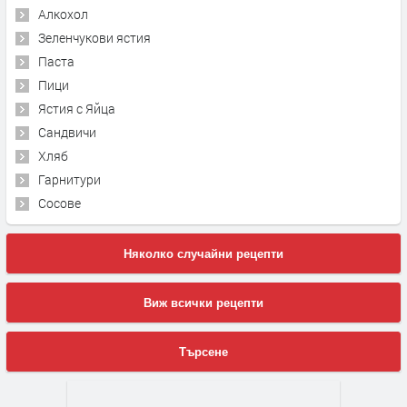
Алкохол
Зеленчукови ястия
Паста
Пици
Ястия с Яйца
Сандвичи
Хляб
Гарнитури
Сосове
Няколко случайни рецепти
Виж всички рецепти
Търсене