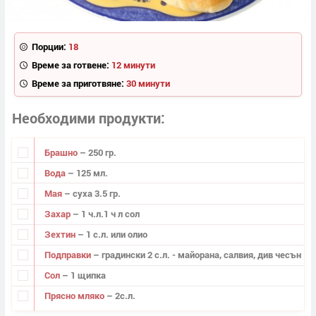
Порции:
18
Време за готвене:
12 минути
Време за приготвяне:
30 минути
Необходими продукти
Брашно
– 250 гр.
Вода
– 125 мл.
Мая
– суха 3.5 гр.
Захар
– 1 ч.л.1 ч л сол
Зехтин
– 1 с.л. или олио
Подправки
– градински 2 с.л. - майорана, салвия, див чесън
Сол
– 1 щипка
Прясно мляко
– 2с.л.