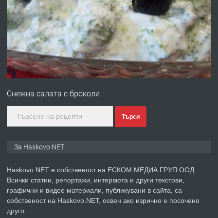
ПРЕДЛАГА
Давам гараж под наем
преди 3 дни
ПРЕДЛАГА
№4120 Магазин/Офис под наем в кв.
Любен Каравелов, Хасково-близо до
Снежна салата с броколи
градската градина!
преди 3 дни
Търси
ПРЕДЛАГА
ПРОСТОРЕН ТРИСТАЕН
За Haskovo.NET
АПАРТАМЕНТ В НОВА СГРАДА КВ.
КУБА
Haskovo.NET е собственост на ЕСКОМ МЕДИА ГРУП ООД.
Всички статии, репортажи, интервюта и други текстови,
преди 4 дни
графични и видео материали, публикувани в сайта, са
собственост на Haskovo.NET, освен ако изрично е посочено
ПРЕДЛАГА
Продавам парцел в гр. Хасково кв.
друго.
Хисаря до ток, вода,канализация,