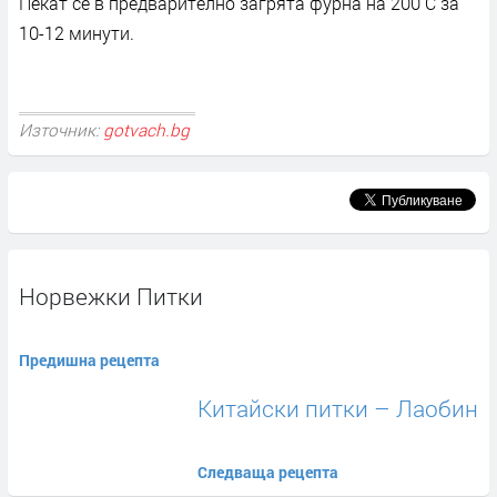
Пекат се в предварително загрята фурна на 200 С за
10-12 минути.
Източник:
gotvach.bg
Норвежки Питки
Предишна рецепта
Китайски питки – Лаобин
Следваща рецепта