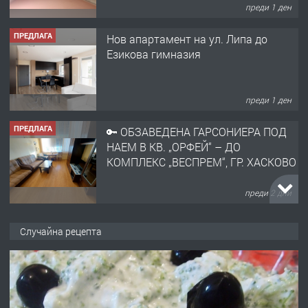
преди 1 ден
ПРЕДЛАГА
Нов апартамент на ул. Липа до
Езикова гимназия
преди 1 ден
ПРЕДЛАГА
🔑 ОБЗАВЕДЕНА ГАРСОНИЕРА ПОД
НАЕМ В КВ. „ОРФЕЙ“ – ДО
КОМПЛЕКС „ВЕСПРЕМ“, ГР. ХАСКОВО
преди 2 дни
ПРЕДЛАГА
НАПЪЛНО ОБЗАВЕДЕН И
Случайна рецепта
ОБОРУДВАН ТРИСТАЕН
АПАРТАМЕНТ В ЦЕНТЪРА НА ГР.
ХАСКОВО
преди 3 дни