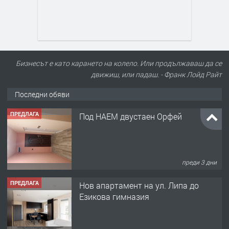
Бизнесът е като карането на колело. Или продължаваш да се
движиш, или падаш. - Франк Лойд Райт
Последни обяви
ПРЕДЛАГА
Под НАЕМ двустаен Орфей
преди 3 дни
ПРЕДЛАГА
Нов апартамент на ул. Липа до
Езикова гимназия