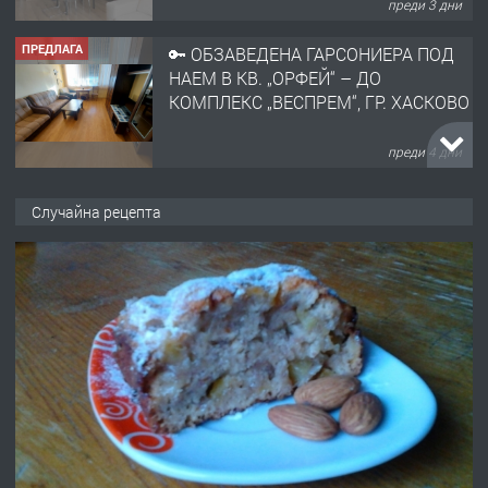
преди 3 дни
ПРЕДЛАГА
🔑 ОБЗАВЕДЕНА ГАРСОНИЕРА ПОД
НАЕМ В КВ. „ОРФЕЙ“ – ДО
КОМПЛЕКС „ВЕСПРЕМ“, ГР. ХАСКОВО
преди 4 дни
ПРЕДЛАГА
НАПЪЛНО ОБЗАВЕДЕН И
Случайна рецепта
ОБОРУДВАН ТРИСТАЕН
АПАРТАМЕНТ В ЦЕНТЪРА НА ГР.
ХАСКОВО
преди 5 дни
ПРЕДЛАГА
Давам гараж под наем
преди 5 дни