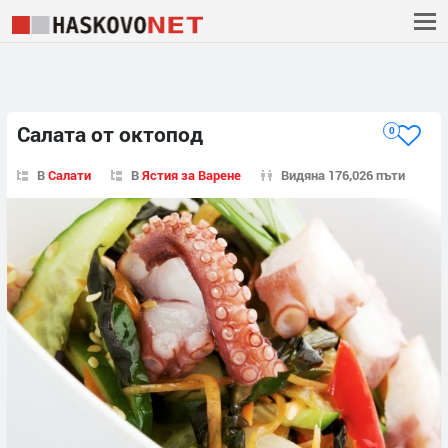
Салата от октопод
0
В
Салати
В
Ястия за Варене
Видяна 176,026 пъти