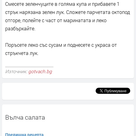
Смесете зеленчуците в голяма купа и прибавете 1
стрък нарязана зелен лук. Сложете парчетата октопод
отгоре, полейте с част от маринатата и леко
разбъркайте.
Поръсете леко със сусам и поднесете с украса от
стръкчета лук.
Източник:
gotvach.bg
Вълча салата
Предишна рецепта