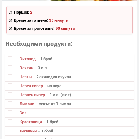
Порции:
2
Време за готвене:
35 минути
Време за приготвяне:
90 минути
Необходими продукти
Октопод
– 1 брой
Зехтин
– 3 с.л.
Чесън
– 2 скилидки счукан
Черен пипер
– на вкус
Червен пипер
– 1 к.л. (лют)
Лимони
– сокът от 1 лимон
Сол
Краставици
– 1 брой
Тиквички
– 1 брой