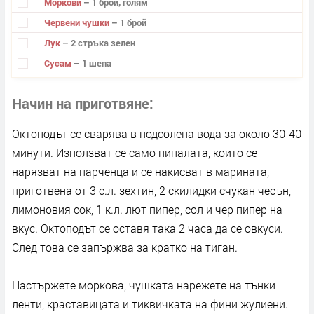
Моркови
– 1 брой, голям
Червени чушки
– 1 брой
Лук
– 2 стръка зелен
Сусам
– 1 шепа
Начин на приготвяне
Октоподът се сварява в подсолена вода за около 30-40
минути. Използват се само пипалата, които се
нарязват на парченца и се накисват в марината,
приготвена от 3 с.л. зехтин, 2 скилидки счукан чесън,
лимоновия сок, 1 к.л. лют пипер, сол и чер пипер на
вкус. Октоподът се оставя така 2 часа да се овкуси.
След това се запържва за кратко на тиган.
Настържете моркова, чушката нарежете на тънки
ленти, краставицата и тиквичката на фини жулиени.