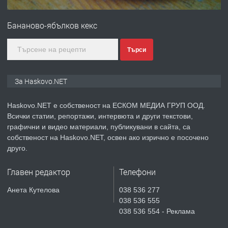
ПРЕДЛАГА
№4120 Магазин/Офис под наем в кв.
Любен Каравелов, Хасково-близо до
Бананово-ябълков кекс
градската градина!
преди 5 дни
Търси
ПРЕДЛАГА
ПРОСТОРЕН ТРИСТАЕН
За Haskovo.NET
АПАРТАМЕНТ В НОВА СГРАДА КВ.
КУБА
Haskovo.NET е собственост на ЕСКОМ МЕДИА ГРУП ООД.
Всички статии, репортажи, интервюта и други текстови,
преди 6 дни
графични и видео материали, публикувани в сайта, са
собственост на Haskovo.NET, освен ако изрично е посочено
ПРЕДЛАГА
Продавам парцел в гр. Хасково кв.
друго.
Хисаря до ток, вода,канализация,
асфалт 0889 537 426
Главен редактор
Телефони
преди 6 дни
Анета Кутелова
038 536 277
038 536 555
ПРЕДЛАГА
СГЛОБЯВАНЕ НА МЕБЕЛИ.
038 536 554 - Реклама