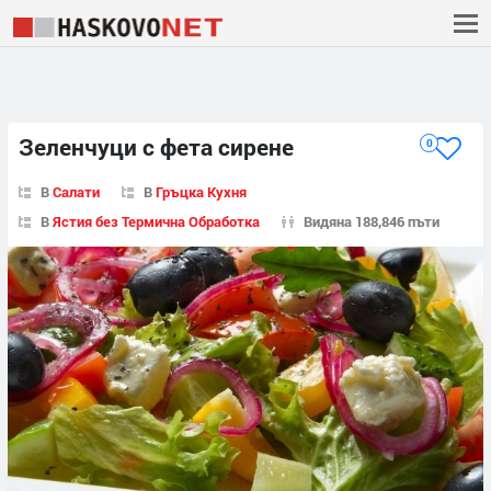
Зеленчуци с фета сирене
0
В
Салати
В
Гръцка Кухня
В
Ястия без Термична Обработка
Видяна 188,846 пъти