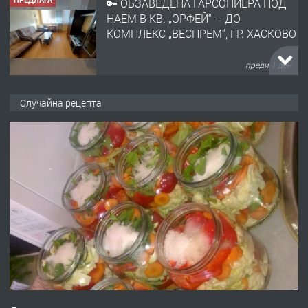
🔑 ОБЗАВЕДЕНА ГАРСОНИЕРА ПОД
НАЕМ В КВ. „ОРФЕЙ“ – ДО
КОМПЛЕКС „ВЕСПРЕМ“, ГР. ХАСКОВО
преди 1 ден
ПРЕДЛАГА
НАПЪЛНО ОБЗАВЕДЕН И
Случайна рецепта
ОБОРУДВАН ТРИСТАЕН
АПАРТАМЕНТ В ЦЕНТЪРА НА ГР.
ХАСКОВО
преди 2 дни
ПРЕДЛАГА
Давам гараж под наем
преди 2 дни
ПРЕДЛАГА
№4120 Магазин/Офис под наем в кв.
Любен Каравелов, Хасково-близо до