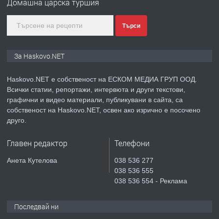
Домашна царска туршия
градската градина!
преди 2 дни
Търси
ПРЕДЛАГА
ПРОСТОРЕН ТРИСТАЕН
За Haskovo.NET
АПАРТАМЕНТ В НОВА СГРАДА КВ.
КУБА
Haskovo.NET е собственост на ЕСКОМ МЕДИА ГРУП ООД.
Всички статии, репортажи, интервюта и други текстови,
преди 3 дни
графични и видео материали, публикувани в сайта, са
собственост на Haskovo.NET, освен ако изрично е посочено
ПРЕДЛАГА
Продавам парцел в гр. Хасково кв.
друго.
Хисаря до ток, вода,канализация,
асфалт 0889 537 426
Главен редактор
Телефони
преди 3 дни
Анета Кутелова
038 536 277
038 536 555
ПРЕДЛАГА
СГЛОБЯВАНЕ НА МЕБЕЛИ.
038 536 554 - Реклама
Последвай ни