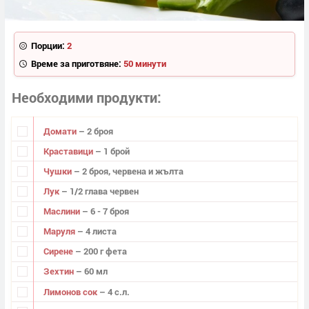
Порции:
2
Време за приготвяне:
50 минути
Необходими продукти
Домати
– 2 броя
Краставици
– 1 брой
Чушки
– 2 броя, червена и жълта
Лук
– 1/2 глава червен
Маслини
– 6 - 7 броя
Маруля
– 4 листа
Сирене
– 200 г фета
Зехтин
– 60 мл
Лимонов сок
– 4 с.л.