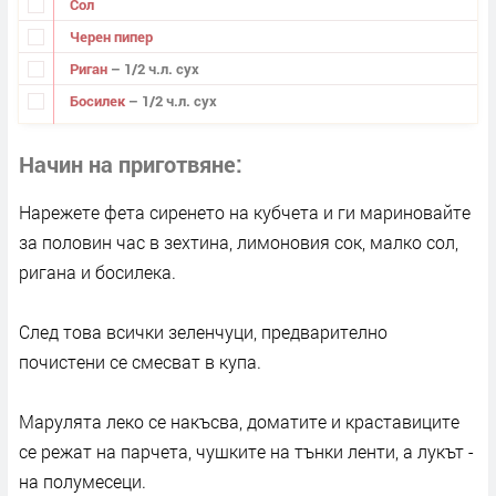
Сол
Черен пипер
Риган
– 1/2 ч.л. сух
Босилек
– 1/2 ч.л. сух
Начин на приготвяне
Нарежете фета сиренето на кубчета и ги мариновайте
за половин час в зехтина, лимоновия сок, малко сол,
ригана и босилека.
След това всички зеленчуци, предварително
почистени се смесват в купа.
Марулята леко се накъсва, доматите и краставиците
се режат на парчета, чушките на тънки ленти, а лукът -
на полумесеци.