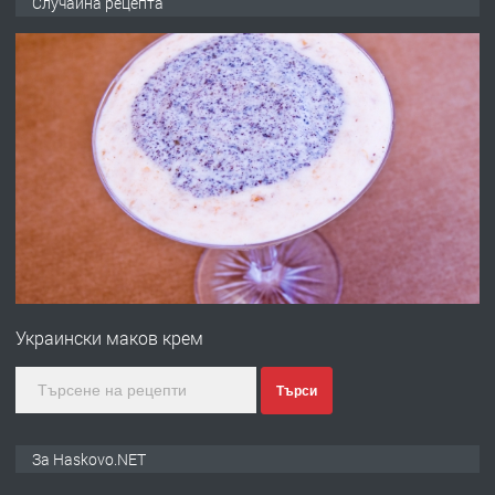
Случайна рецепта
ОБОРУДВАН ТРИСТАЕН
АПАРТАМЕНТ В ЦЕНТЪРА НА ГР.
ХАСКОВО
преди 2 дни
ПРЕДЛАГА
Давам гараж под наем
преди 2 дни
ПРЕДЛАГА
№4120 Магазин/Офис под наем в кв.
Любен Каравелов, Хасково-близо до
Украински маков крем
градската градина!
преди 2 дни
Търси
ПРЕДЛАГА
ПРОСТОРЕН ТРИСТАЕН
За Haskovo.NET
АПАРТАМЕНТ В НОВА СГРАДА КВ.
КУБА