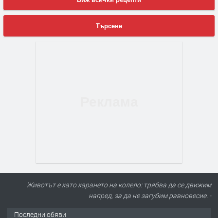
Търсене
Животът е като карането на колело: трябва да се движим
напред, за да не загубим равновесие. -
Последни обяви