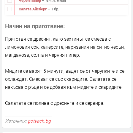
Черен пипер
– ½ ч.л. млян
Салата Айсберг
– 1 бр.
Начин на приготвяне
Приготвя се дресинг, като зехтинът се смесва с
лимоновия сок, каперсите, нарязания на ситно чесън,
магданоза, солта и черния пипер.
Мидите се варят 5 минути, вадят се от черупките и се
охлаждат. Смесват се със скаридите. Салатата се
накъсва с ръце и се добавя към мидите и скаридите.
Салатата се полива с дресинга и се сервира.
Източник:
gotvach.bg