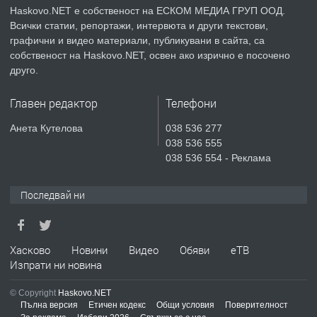
Haskovo.NET е собственост на ЕСКОМ МЕДИА ГРУП ООД.
Всички статии, репортажи, интервюта и други текстови,
преди 3 дни
графични и видео материали, публикувани в сайта, са
собственост на Haskovo.NET, освен ако изрично е посочено
ПРЕДЛАГА
Продавам парцел в гр. Хасково кв.
друго.
Хисаря до ток, вода,канализация,
асфалт 0889 537 426
Главен редактор
Телефони
преди 3 дни
Анета Кутелова
038 536 277
038 536 555
ПРЕДЛАГА
СГЛОБЯВАНЕ НА МЕБЕЛИ.
038 536 554 - Реклама
Последвай ни
преди 3 дни
ПРЕДЛАГА
Хасково
Новини
Видео
Обяви
еТВ
№4119 Едностаен обзаведен
Изпрати ни новина
апартамент под наем в кв.
Училищни, гр. Хасково.
© Copyright
Haskovo.NET
Пълна версия
Етичен кодекс
Общи условия
Поверителност
преди 3 дни