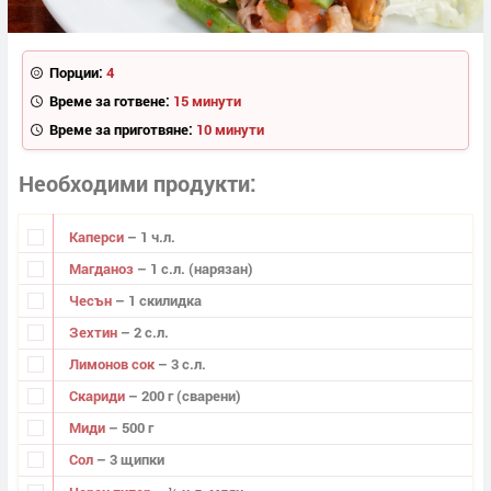
Порции:
4
Време за готвене:
15 минути
Време за приготвяне:
10 минути
Необходими продукти
Каперси
– 1 ч.л.
Магданоз
– 1 с.л. (нарязан)
Чесън
– 1 скилидка
Зехтин
– 2 с.л.
Лимонов сок
– 3 с.л.
Скариди
– 200 г (сварени)
Миди
– 500 г
Сол
– 3 щипки