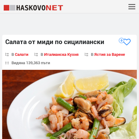
Салата от миди по сицилиански
0
В
Салати
В
Италианска Кухня
В
Ястия за Варене
Видяна 139,363 пъти