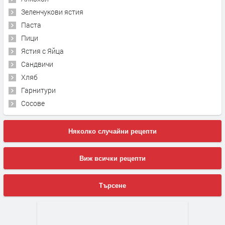
Зеленчукови ястия
Паста
Пици
Ястия с Яйца
Сандвичи
Хляб
Гарнитури
Сосове
Няколко случайни рецепти
Виж всички рецепти
Търсене