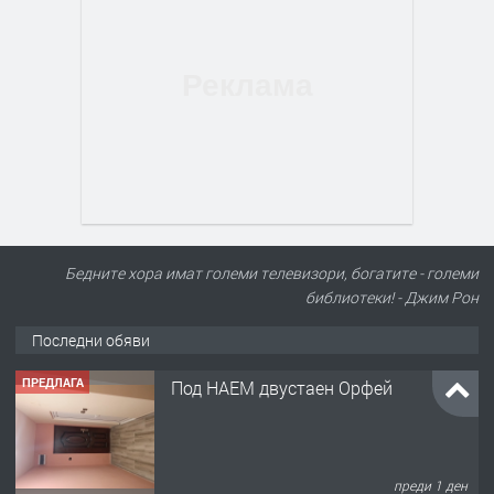
Бедните хора имат големи телевизори, богатите - големи
библиотеки! - Джим Рон
ПРЕДЛАГА
Под НАЕМ двустаен Орфей
Последни обяви
преди 1 ден
ПРЕДЛАГА
Нов апартамент на ул. Липа до
Езикова гимназия