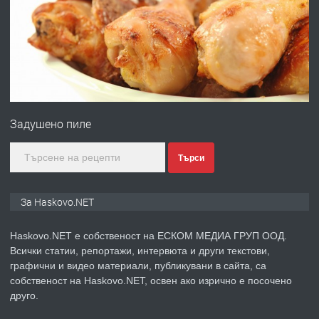
преди 3 дни
ПРЕДЛАГА
№4120 Магазин/Офис под наем в кв.
Любен Каравелов, Хасково-близо до
градската градина!
преди 4 дни
Задушено пиле
ПРЕДЛАГА
ПРОСТОРЕН ТРИСТАЕН
АПАРТАМЕНТ В НОВА СГРАДА КВ.
Търси
КУБА
За Haskovo.NET
преди 4 дни
Haskovo.NET е собственост на ЕСКОМ МЕДИА ГРУП ООД.
ПРЕДЛАГА
Продавам парцел в гр. Хасково кв.
Всички статии, репортажи, интервюта и други текстови,
Хисаря до ток, вода,канализация,
графични и видео материали, публикувани в сайта, са
асфалт 0889 537 426
собственост на Haskovo.NET, освен ако изрично е посочено
друго.
преди 4 дни