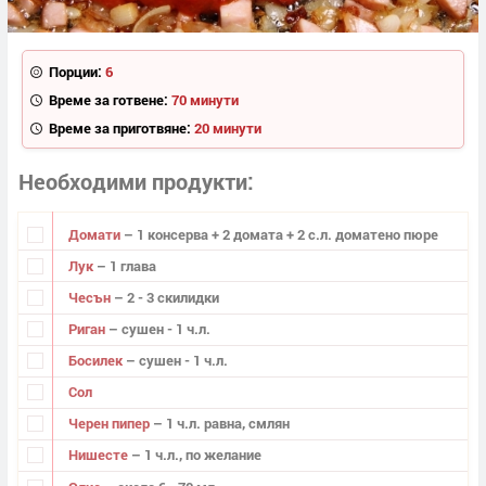
Порции:
6
Време за готвене:
70 минути
Време за приготвяне:
20 минути
Необходими продукти
Домати
– 1 консерва + 2 домата + 2 с.л. доматено пюре
Лук
– 1 глава
Чесън
– 2 - 3 скилидки
Риган
– сушен - 1 ч.л.
Босилек
– сушен - 1 ч.л.
Сол
Черен пипер
– 1 ч.л. равна, смлян
Нишесте
– 1 ч.л., по желание