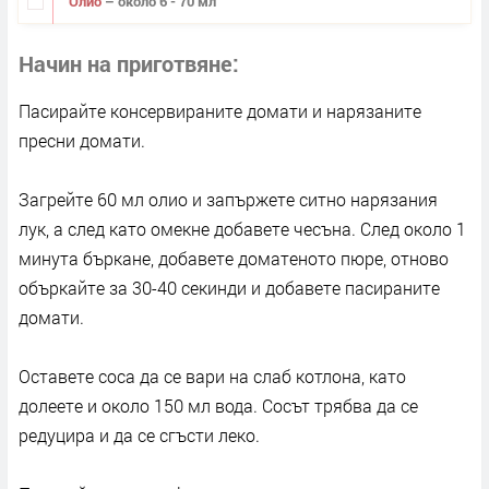
Олио
– около 6 - 70 мл
Начин на приготвяне
Пасирайте консервираните домати и нарязаните
пресни домати.
Загрейте 60 мл олио и запържете ситно нарязания
лук, а след като омекне добавете чесъна. След около 1
минута бъркане, добавете доматеното пюре, отново
объркайте за 30-40 секинди и добавете пасираните
домати.
Оставете соса да се вари на слаб котлона, като
долеете и около 150 мл вода. Сосът трябва да се
редуцира и да се сгъсти леко.