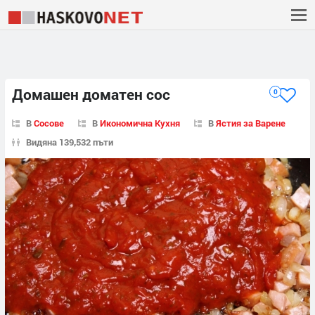
Домашен доматен сос
0
В
Сосове
В
Икономична Кухня
В
Ястия за Варене
Видяна 139,532 пъти