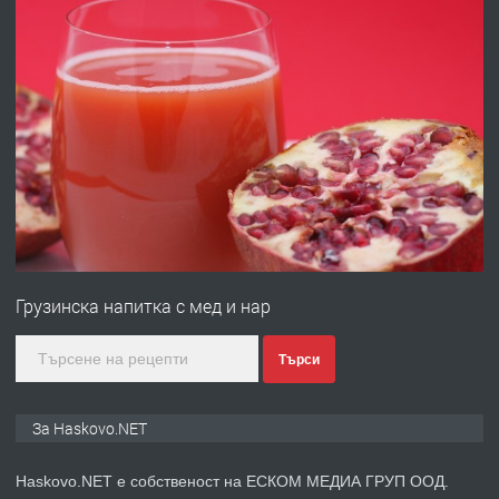
АПАРТАМЕНТ В ЦЕНТЪРА НА ГР.
ХАСКОВО
преди 5 дни
ПРЕДЛАГА
Давам гараж под наем
преди 5 дни
ПРЕДЛАГА
№4120 Магазин/Офис под наем в кв.
Любен Каравелов, Хасково-близо до
Грузинска напитка с мед и нар
градската градина!
преди 5 дни
Търси
ПРЕДЛАГА
ПРОСТОРЕН ТРИСТАЕН
За Haskovo.NET
АПАРТАМЕНТ В НОВА СГРАДА КВ.
КУБА
Haskovo.NET е собственост на ЕСКОМ МЕДИА ГРУП ООД.