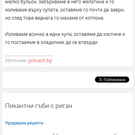
малко бульон, забъркваме в него желатина и го
изливаме върху супата, оставяме го почти да заври,
но след това веднага го махаме от котлона.
Изливаме всичко в една купа, оставяме да изстине и
го поставяме в хладилник да се втвърди.
Източник:
gotvach.bg
Пикантни гъби с риган
Предишна рецепта