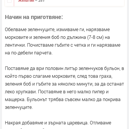
Желатин
– 25 г
Начин на приготвяне
Обелваме зеленчуците, измиваме ги, нарязваме
морковите и зеления боб по дължина (7-8 см) на
лентички. Почистваме гъбите с четка и ги нарязваме
на по-дебели парчета.
Поставяме да ври половин литър зеленчуков бульон, в
който първо слагаме морковите, след това граха,
зеления боб и гъбите за няколко минути, за да останат
леко хрупкави. Поставяме в него малко пипер и
мащерка. Бульонът трябва съвсем малко да покрива
зеленчуците.
Накрая добавяме и зърната царевица. Отливаме