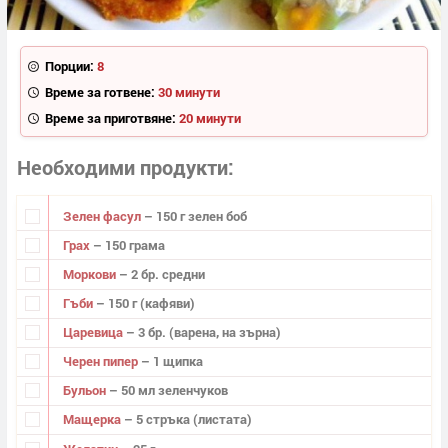
Порции:
8
Време за готвене:
30 минути
Време за приготвяне:
20 минути
Необходими продукти
Зелен фасул
– 150 г зелен боб
Грах
– 150 грама
Моркови
– 2 бр. средни
Гъби
– 150 г (кафяви)
Царевица
– 3 бр. (варена, на зърна)
Черен пипер
– 1 щипка
Бульон
– 50 мл зеленчуков
Мащерка
– 5 стръка (листата)