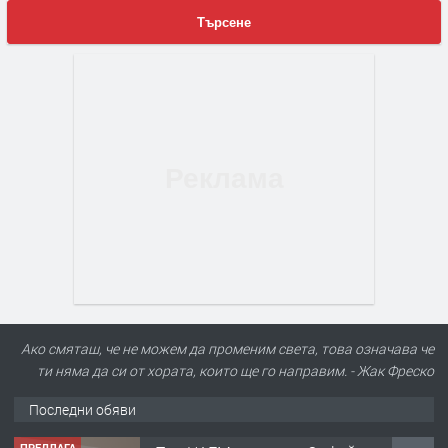
Търсене
Ако смяташ, че не можем да променим света, това означава че
ти няма да си от хората, които ще го направим. - Жак Фреско
Последни обяви
ПРЕДЛАГА