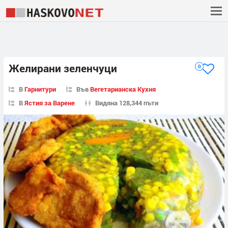
Желирани зеленчуци
0
В
Гарнитури
Във
Вегетарианска Кухня
В
Ястия за Варене
Видяна 128,344 пъти