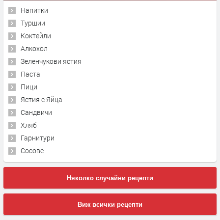
Напитки
Туршии
Коктейли
Алкохол
Зеленчукови ястия
Паста
Пици
Ястия с Яйца
Сандвичи
Хляб
Гарнитури
Сосове
Няколко случайни рецепти
Виж всички рецепти