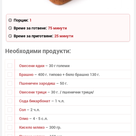
Порции:
1
Време за готвене:
75 минути
Време за приготвяне:
25 минути
Необходими продукти
Овесени ядки
– 30 г големи
Брашно
– 400 г. типово + бяло брашно 130 г.
Пшеничен зародиш
– 50 г.
Овесени трици
– 30 г. / пшенични трици/
Сода бикарбонат
– 1 ч.л.
Сол
– 2 ч.л.
Олио
– 4 - 5 с.л.
Кисело мляко
– 300 гр.