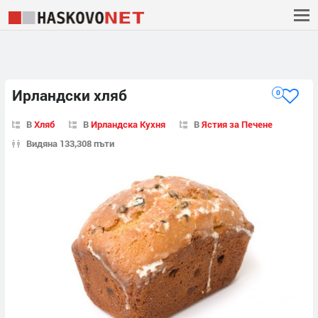
Ирландски хляб
0
В
Хляб
В
Ирландска Кухня
В
Ястия за Печене
Видяна 133,308 пъти