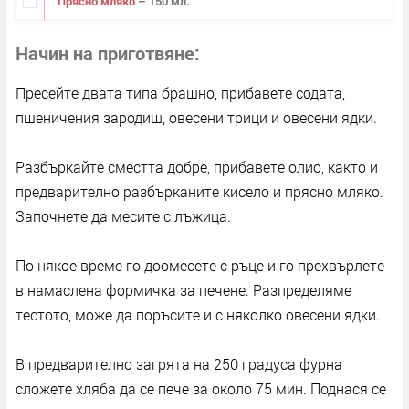
Прясно мляко
– 150 мл.
Начин на приготвяне
Пресейте двата типа брашно, прибавете содата,
пшеничения зародиш, овесени трици и овесени ядки.
Разбъркайте сместта добре, прибавете олио, както и
предварително разбърканите кисело и прясно мляко.
Започнете да месите с лъжица.
По някое време го доомесете с ръце и го прехвърлете
в намаслена формичка за печене. Разпределяме
тестото, може да поръсите и с няколко овесени ядки.
В предварително загрята на 250 градуса фурна
сложете хляба да се пече за около 75 мин. Поднася се