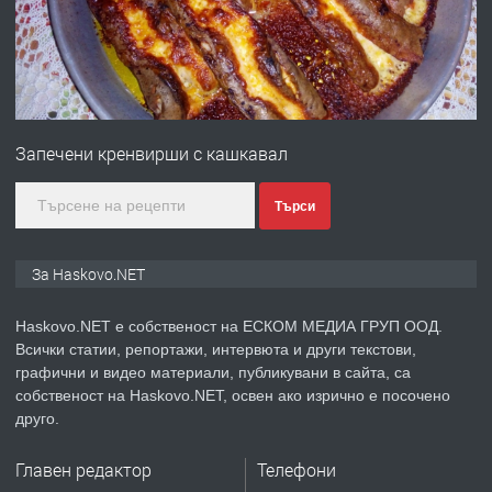
преди 4 дни
ПРЕДЛАГА
№4120 Магазин/Офис под наем в кв.
Любен Каравелов, Хасково-близо до
Запечени кренвирши с кашкавал
градската градина!
преди 4 дни
Търси
ПРЕДЛАГА
ПРОСТОРЕН ТРИСТАЕН
За Haskovo.NET
АПАРТАМЕНТ В НОВА СГРАДА КВ.
КУБА
Haskovo.NET е собственост на ЕСКОМ МЕДИА ГРУП ООД.
Всички статии, репортажи, интервюта и други текстови,
преди 5 дни
графични и видео материали, публикувани в сайта, са
собственост на Haskovo.NET, освен ако изрично е посочено
ПРЕДЛАГА
Продавам парцел в гр. Хасково кв.
друго.
Хисаря до ток, вода,канализация,
асфалт 0889 537 426
Главен редактор
Телефони