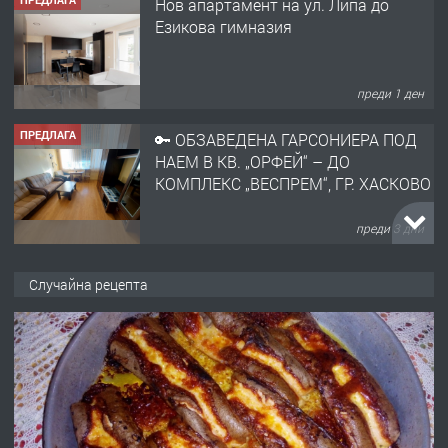
Нов апартамент на ул. Липа до
Езикова гимназия
преди 1 ден
ПРЕДЛАГА
🔑 ОБЗАВЕДЕНА ГАРСОНИЕРА ПОД
НАЕМ В КВ. „ОРФЕЙ“ – ДО
КОМПЛЕКС „ВЕСПРЕМ“, ГР. ХАСКОВО
преди 3 дни
ПРЕДЛАГА
НАПЪЛНО ОБЗАВЕДЕН И
Случайна рецепта
ОБОРУДВАН ТРИСТАЕН
АПАРТАМЕНТ В ЦЕНТЪРА НА ГР.
ХАСКОВО
преди 4 дни
ПРЕДЛАГА
Давам гараж под наем