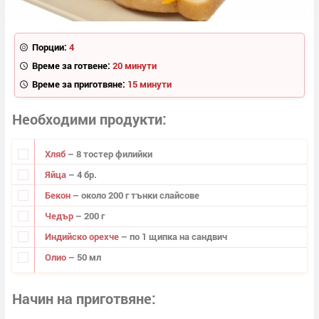
Порции:
4
Време за готвене:
20 минути
Време за приготвяне:
15 минути
Необходими продукти
Хляб
– 8 тостер филийки
Яйца
– 4 бр.
Бекон
– около 200 г тънки слайсове
Чедър
– 200 г
Индийско орехче
– по 1 щипка на сандвич
Олио
– 50 мл
Начин на приготвяне