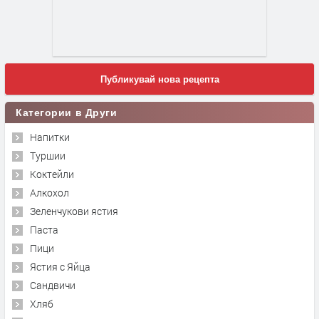
Публикувай нова рецепта
Категории в Други
Напитки
Туршии
Коктейли
Алкохол
Зеленчукови ястия
Паста
Пици
Ястия с Яйца
Сандвичи
Хляб