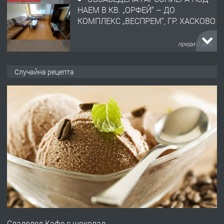
НАЕМ В КВ. „ОРФЕЙ“ – ДО
КОМПЛЕКС „ВЕСПРЕМ“, ГР. ХАСКОВО
преди 2 дни
ПРЕДЛАГА
НАПЪЛНО ОБЗАВЕДЕН И
Случайна рецепта
ОБОРУДВАН ТРИСТАЕН
АПАРТАМЕНТ В ЦЕНТЪРА НА ГР.
ХАСКОВО
преди 3 дни
ПРЕДЛАГА
Давам гараж под наем
преди 3 дни
ПРЕДЛАГА
№4120 Магазин/Офис под наем в кв.
Любен Каравелов, Хасково-близо до
Сладолед Кафе с шоколад
градската градина!