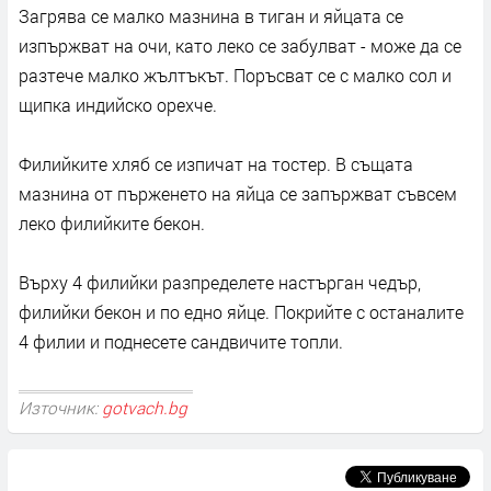
Загрява се малко мазнина в тиган и яйцата се
изпържват на очи, като леко се забулват - може да се
разтече малко жълтъкът. Поръсват се с малко сол и
щипка индийско орехче.
Филийките хляб се изпичат на тостер. В същата
мазнина от пърженето на яйца се запържват съвсем
леко филийките бекон.
Върху 4 филийки разпределете настърган чедър,
филийки бекон и по едно яйце. Покрийте с останалите
4 филии и поднесете сандвичите топли.
Източник:
gotvach.bg