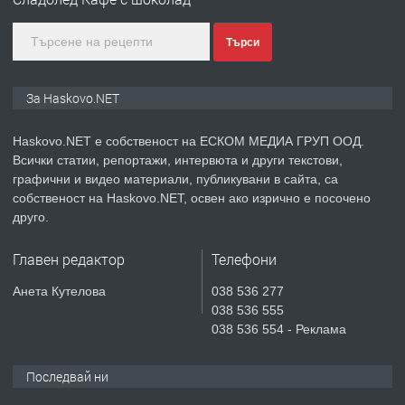
преди 3 дни
Търси
ПРЕДЛАГА
ПРОСТОРЕН ТРИСТАЕН
За Haskovo.NET
АПАРТАМЕНТ В НОВА СГРАДА КВ.
КУБА
Haskovo.NET е собственост на ЕСКОМ МЕДИА ГРУП ООД.
Всички статии, репортажи, интервюта и други текстови,
преди 4 дни
графични и видео материали, публикувани в сайта, са
собственост на Haskovo.NET, освен ако изрично е посочено
ПРЕДЛАГА
Продавам парцел в гр. Хасково кв.
друго.
Хисаря до ток, вода,канализация,
асфалт 0889 537 426
Главен редактор
Телефони
преди 4 дни
Анета Кутелова
038 536 277
038 536 555
ПРЕДЛАГА
СГЛОБЯВАНЕ НА МЕБЕЛИ.
038 536 554 - Реклама
Последвай ни