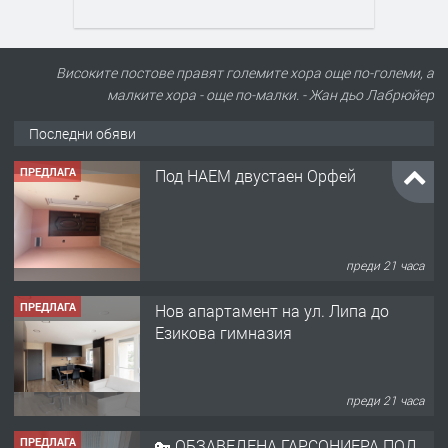
Високите постове правят големите хора още по-големи, а
малките хора - още по-малки. - Жан дьо Лабрюйер
Последни обяви
ПРЕДЛАГА
Под НАЕМ двустаен Орфей
преди 21 часа
ПРЕДЛАГА
Нов апартамент на ул. Липа до
Езикова гимназия
преди 21 часа
ПРЕДЛАГА
🔑 ОБЗАВЕДЕНА ГАРСОНИЕРА ПОД