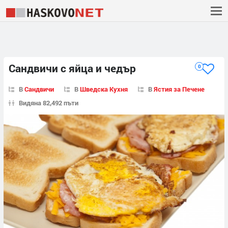
Сандвичи с яйца и чедър
0
В
Сандвичи
В
Шведска Кухня
В
Ястия за Печене
Видяна 82,492 пъти