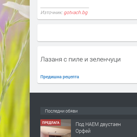
Източник:
gotvach.bg
Лазаня с пиле и зеленчуци
Предишна рецепта
ПРЕДЛАГА
Под НАЕМ двустаен
Последни обяви
Орфей
преди 2 