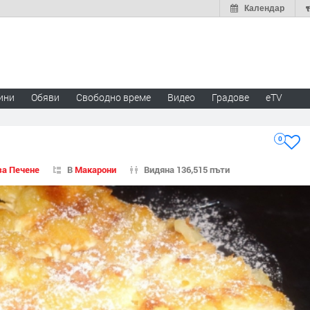
Календар
ини
Обяви
Свободно време
Видео
Градове
eTV
0
за Печене
В
Макарони
Видяна 136,515 пъти