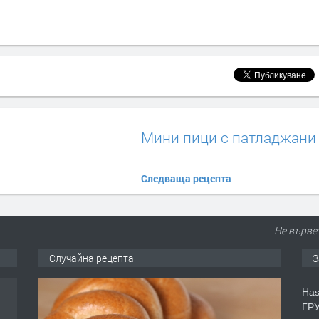
Мини пици с патладжани
Следваща рецепта
Не вървет
Случайна рецепта
З
Has
ГРУ
дни