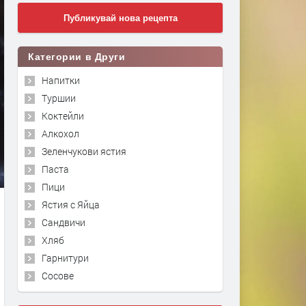
Публикувай нова рецепта
Категории в Други
Напитки
Туршии
Коктейли
Алкохол
Зеленчукови ястия
Паста
Пици
Ястия с Яйца
Сандвичи
Хляб
Гарнитури
Сосове