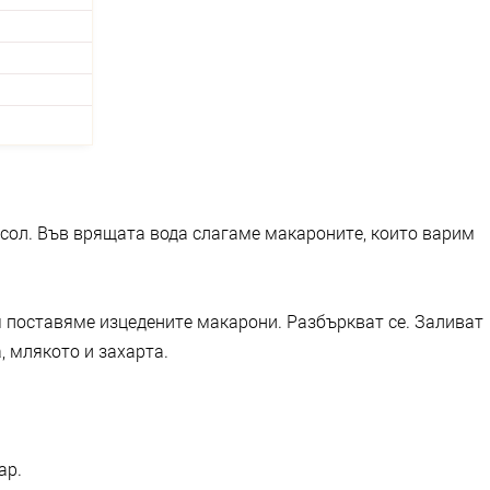
 сол. Във врящата вода слагаме макароните, които варим
я поставяме изцедените макарони. Разбъркват се. Заливат
, млякото и захарта.
ар.