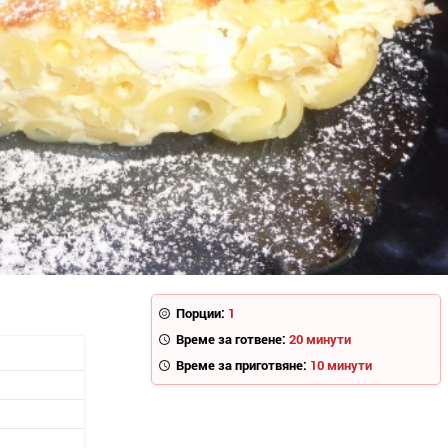
Порции:
1
Време за готвене:
20 минути
Време за приготвяне:
10 минути