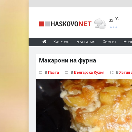
°C
33
Хасково
България
Светът
Нов
Макарони на фурна
В
Паста
В
Българска Кухня
В
Ястия 