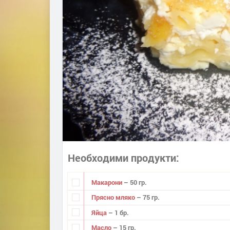
Необходими продукти
Макарони
– 50 гр.
Прясно мляко
– 75 гр.
Яйца
– 1 бр.
Масло
– 15 гр.