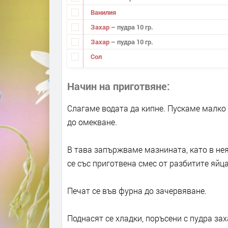
Ванилия
Захар
– пудра 10 гр.
Захар
– пудра 10 гр.
Сол
Начин на приготвяне
Слагаме водата да кипне. Пускаме малко
до омекване.
В тава запържваме мазнината, като в не
се със приготвена смес от разбитите яйца
Печат се във фурна до зачервяване.
Поднасят се хладки, поръсени с пудра зах