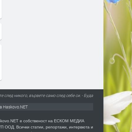
е след никого, вървете само след себе си. - Буда
а Haskovo.NET
kovo.NET е собственост на ЕСКОМ МЕДИА
П ООД. Всички статии, репортажи, интервюта и