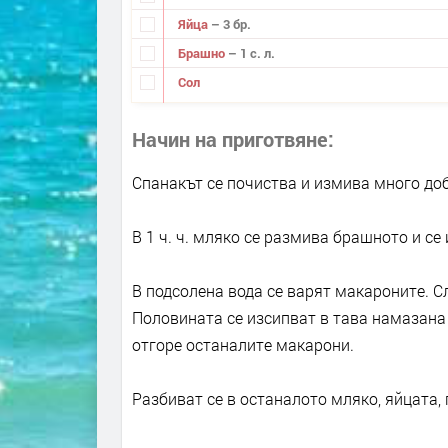
Яйца
– 3 бр.
Брашно
– 1 с. л.
Сол
Начин на приготвяне
Спанакът се почиства и измива много доб
В 1 ч. ч. мляко се размива брашното и се
В подсолена вода се варят макароните. С
Половината се изсипват в тава намазана 
отгоре останалите макарони.
Разбиват се в останалото мляко, яйцата,