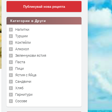
Публикувай нова рецепта
Категории в Други
Напитки
Туршии
Коктейли
Алкохол
Зеленчукови ястия
Паста
Пици
Ястия с Яйца
Сандвичи
Хляб
Гарнитури
Сосове