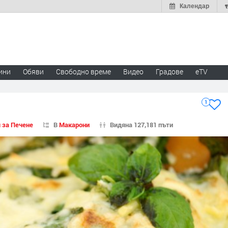
Календар
ини
Обяви
Свободно време
Видео
Градове
eTV
1
 за Печене
В
Макарони
Видяна 127,181 пъти