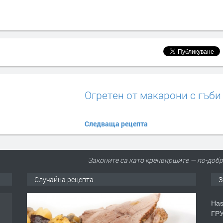
Огретен от макарони с гъби
Следваща рецепта
Законите са като кренвиршите — по-добр
Случайна рецепта
З
Has
ГРУ