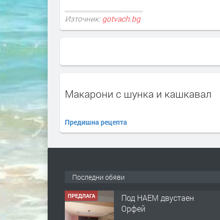
Източник:
gotvach.bg
Макарони с шунка и кашкавал
Предишна рецепта
Последни обяви
ПРЕДЛАГА
Под НАЕМ двустаен
Орфей