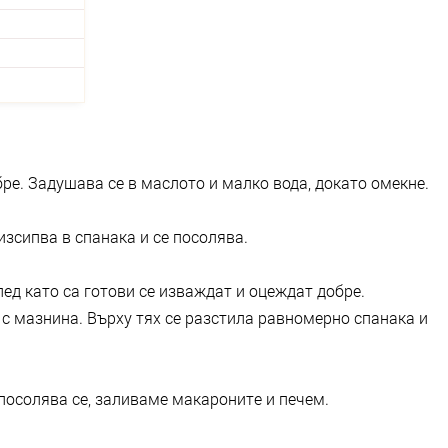
ре. Задушава се в маслото и малко вода, докато омекне.
 изсипва в спанака и се посолява.
лед като са готови се изваждат и оцеждат добре.
с мазнина. Върху тях се разстила равномерно спанака и
 посолява се, заливаме макароните и печем.