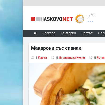
°C
37
Хасково
България
Светът
Нов
Макарони със спанак
В
Паста
В
Италианска Кухня
В
Ястия