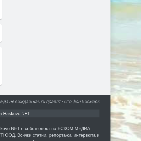
е да не виждаш как ги правят - Ото фон Бисмарк
а Haskovo.NET
kovo.NET е собственост на ЕСКОМ МЕДИА
П ООД. Всички статии, репортажи, интервюта и