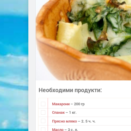
Необходими продукти
Макарони
– 200 гр
Спанак
– 1 кг.
Прясно мляко
– 2. 5 ч. ч.
Масло
– 3 с. л.