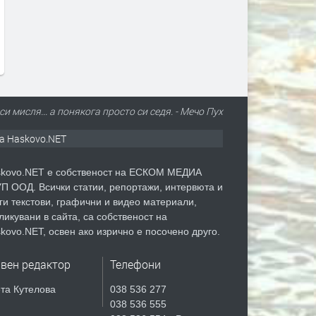
си мисля... а понякога просто си седя. - Мечо Пух
а Haskovo.NET
kovo.NET е собственост на ЕСКОМ МЕДИА
П ООД. Всички статии, репортажи, интервюта и
ги текстови, графични и видео материали,
ликувани в сайта, са собственост на
kovo.NET, освен ако изрично е посочено друго.
авен редактор
Телефони
та Кутелова
038 536 277
038 536 555