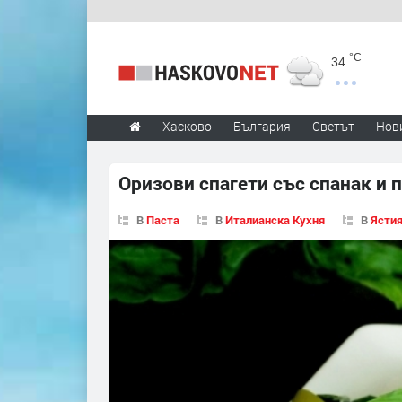
°C
34
Хасково
България
Светът
Нов
Оризови спагети със спанак и 
В
Паста
В
Италианска Кухня
В
Ястия