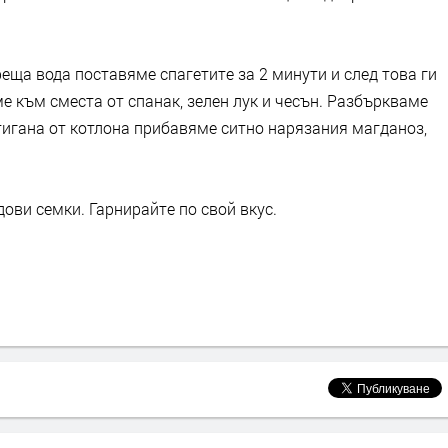
реща вода поставяме спагетите за 2 минути и след това ги
 към сместа от спанак, зелен лук и чесън. Разбъркваме
тигана от котлона прибавяме ситно нарязания магданоз,
ови семки. Гарнирайте по свой вкус.