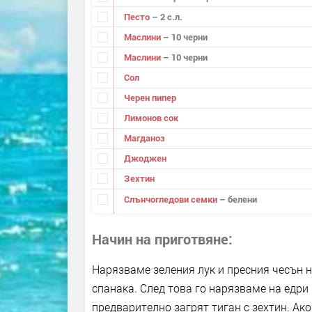
Песто
– 2 с.л.
Маслини
– 10 черни
Маслини
– 10 черни
Сол
Черен пипер
Лимонов сок
Магданоз
Джоджен
Зехтин
Слънчогледови семки
– белени
Начин на приготвяне
Нарязваме зеления лук и пресния чесън н
спанака. След това го нарязваме на едри
предварително загрят тиган с зехтин. Ак