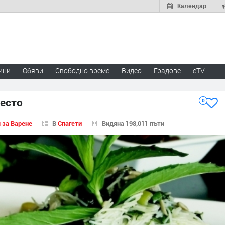
Календар
ини
Обяви
Свободно време
Видео
Градове
eTV
песто
0
 за Варене
В
Спагети
Видяна 198,011 пъти