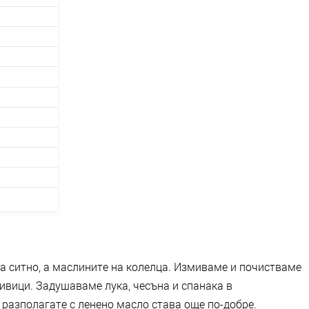
а ситно, а маслините на колелца. Измиваме и почистваме
 ивици. Задушаваме лука, чесъна и спанака в
о разполагате с ленено масло става още по-добре.