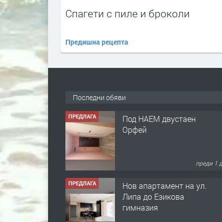
Спагети с пиле и броколи
Предишна рецепта
Последни обяви
ПРЕДЛАГА
Под НАЕМ двустаен
Орфей
преди 1 
ПРЕДЛАГА
Нов апартамент на ул.
Липа до Езикова
гимназия