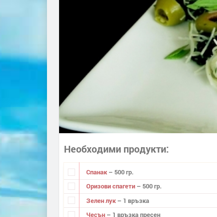
Необходими продукти
Спанак
– 500 гр.
Оризови спагети
– 500 гр.
Зелен лук
– 1 връзка
Чесън
– 1 връзка пресен