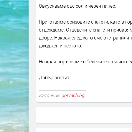
Овкусяваме със сол и черен пипер.
Приготвяме оризовите спагети, като в го
отцеждаме. Отцедените спагети прибавяме
добре. Накрая след като сме отстранили 
джоджен и пестото.
На края поръсваме с белените слънчоглед
Добър апетит!
Източник:
gotvach.bg