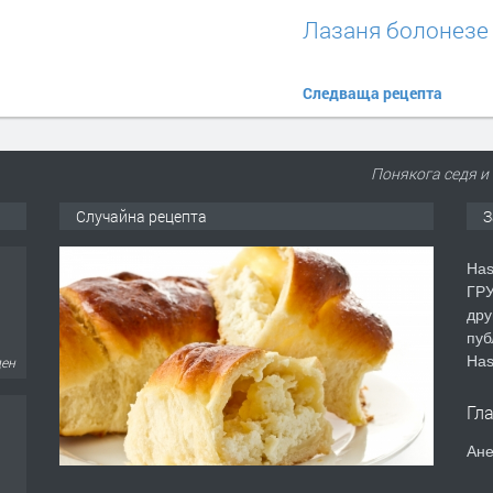
Лазаня болонезе
Следваща рецепта
Понякога седя и 
Случайна рецепта
З
Has
ГРУ
дру
пуб
Has
ден
Гл
Ане