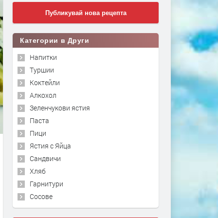
Публикувай нова рецепта
Категории в Други
Напитки
Туршии
Коктейли
Алкохол
Зеленчукови ястия
Паста
Пици
Ястия с Яйца
Сандвичи
Хляб
Гарнитури
Сосове