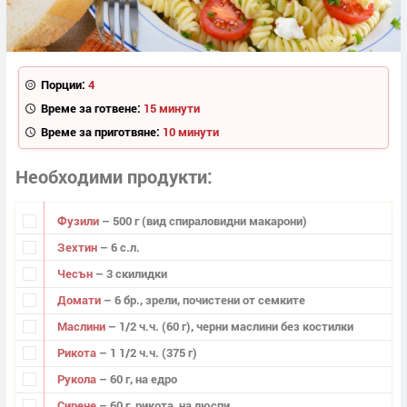
Порции:
4
Време за готвене:
15 минути
Време за приготвяне:
10 минути
Необходими продукти
Фузили
– 500 г (вид спираловидни макарони)
Зехтин
– 6 с.л.
Чесън
– 3 скилидки
Домати
– 6 бр., зрели, почистени от семките
Маслини
– 1/2 ч.ч. (60 г), черни маслини без костилки
Рикота
– 1 1/2 ч.ч. (375 г)
Рукола
– 60 г, на едро
Сирене
– 60 г, рикота, на люспи