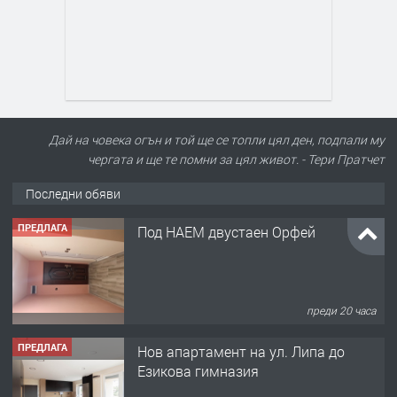
Дай на човека огън и той ще се топли цял ден, подпали му
чергата и ще те помни за цял живот. - Тери Пратчет
Последни обяви
ПРЕДЛАГА
Под НАЕМ двустаен Орфей
преди 20 часа
ПРЕДЛАГА
Нов апартамент на ул. Липа до
Езикова гимназия