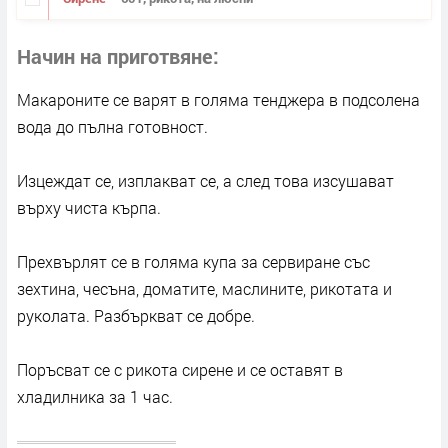
Начин на приготвяне
Макароните се варят в голяма тенджера в подсолена
вода до пълна готовност.
Изцеждат се, изплакват се, а след това изсушават
върху чиста кърпа.
Прехвърлят се в голяма купа за сервиране със
зехтина, чесъна, доматите, маслините, рикотата и
руколата. Разбъркват се добре.
Поръсват се с рикота сирене и се оставят в
хладилника за 1 час.