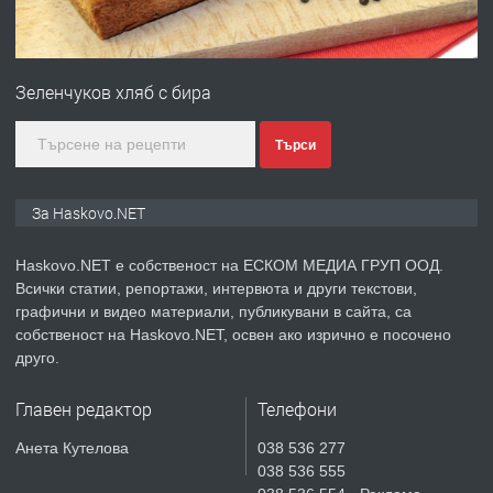
ПРЕДЛАГА
№4120 Магазин/Офис под наем в кв.
Любен Каравелов, Хасково-близо до
Зеленчуков хляб с бира
градската градина!
преди 3 дни
Търси
ПРЕДЛАГА
ПРОСТОРЕН ТРИСТАЕН
За Haskovo.NET
АПАРТАМЕНТ В НОВА СГРАДА КВ.
КУБА
Haskovo.NET е собственост на ЕСКОМ МЕДИА ГРУП ООД.
Всички статии, репортажи, интервюта и други текстови,
преди 3 дни
графични и видео материали, публикувани в сайта, са
собственост на Haskovo.NET, освен ако изрично е посочено
ПРЕДЛАГА
Продавам парцел в гр. Хасково кв.
друго.
Хисаря до ток, вода,канализация,
асфалт 0889 537 426
Главен редактор
Телефони
преди 3 дни
Анета Кутелова
038 536 277
038 536 555
ПРЕДЛАГА
СГЛОБЯВАНЕ НА МЕБЕЛИ.