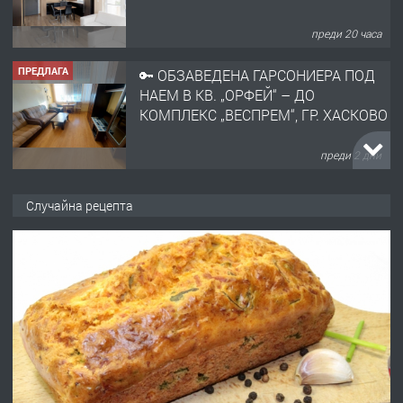
преди 20 часа
ПРЕДЛАГА
🔑 ОБЗАВЕДЕНА ГАРСОНИЕРА ПОД
НАЕМ В КВ. „ОРФЕЙ“ – ДО
КОМПЛЕКС „ВЕСПРЕМ“, ГР. ХАСКОВО
преди 2 дни
ПРЕДЛАГА
НАПЪЛНО ОБЗАВЕДЕН И
Случайна рецепта
ОБОРУДВАН ТРИСТАЕН
АПАРТАМЕНТ В ЦЕНТЪРА НА ГР.
ХАСКОВО
преди 2 дни
ПРЕДЛАГА
Давам гараж под наем
преди 3 дни