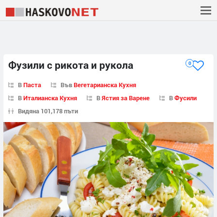
Фузили с рикота и рукола
0
В
Паста
Във
Вегетарианска Кухня
В
Италианска Кухня
В
Ястия за Варене
В
Фусили
Видяна 101,178 пъти