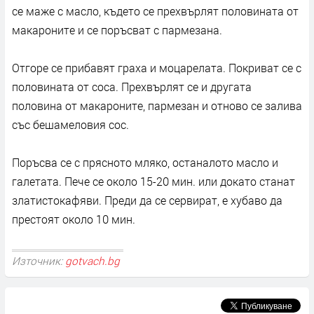
се маже с масло, където се прехвърлят половината от
макароните и се поръсват с пармезана.
Отгоре се прибавят граха и моцарелата. Покриват се с
половината от соса. Прехвърлят се и другата
половина от макароните, пармезан и отново се залива
със бешамеловия сос.
Поръсва се с прясното мляко, останалото масло и
галетата. Пече се около 15-20 мин. или докато станат
златистокафяви. Преди да се сервират, е хубаво да
престоят около 10 мин.
Източник:
gotvach.bg