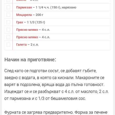
Пармезан
– 1 1/4 ч.ч. (150 г), нарязано
Моцарела
– 200 г
Грах
– 1 1/3 (125 г)
Прясно мляко
– 4 с.л.
Прясно мляко
– 4 с.л.
Галета
– 2 с.л.
Начин на приготвяне
След като се подготви сосът, се добавят гъбите,
заедно с водата, в която са киснали. Макароните се
варят в подсолена, вряща вода до пълна готовност.
Изцеждат се и се разбъркват с 4 с.л. от маслото, 2 с.л.
от пармезана и с 1/3 от бешамеловия сос.
Фурната се загрява предварително. Форма за печене