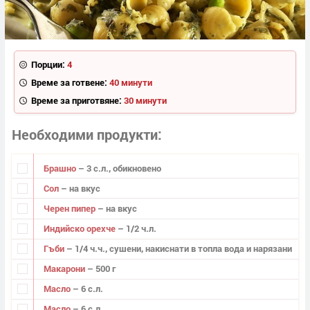
Порции:
4
Време за готвене:
40 минути
Време за приготвяне:
30 минути
Необходими продукти
Брашно
– 3 с.л., обикновено
Сол
– на вкус
Черен пипер
– на вкус
Индийско орехче
– 1/2 ч.л.
Гъби
– 1/4 ч.ч., сушени, накиснати в топла вода и нарязани
Макарони
– 500 г
Масло
– 6 с.л.
Масло
– 6 с.л.