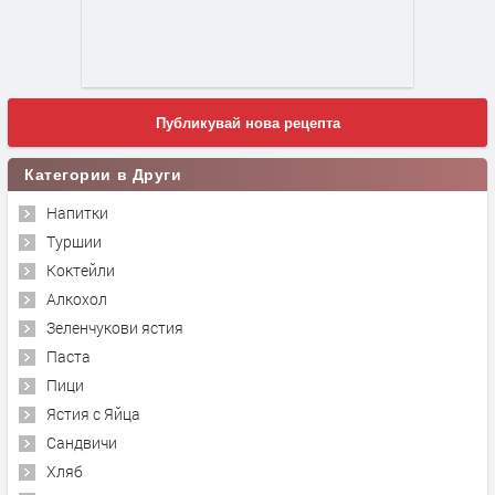
Публикувай нова рецепта
Категории в Други
Напитки
Туршии
Коктейли
Алкохол
Зеленчукови ястия
Паста
Пици
Ястия с Яйца
Сандвичи
Хляб