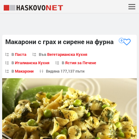
Макарони с грах и сирене на фурна
0
В
Паста
Във
Вегетарианска Кухня
В
Италианска Кухня
В
Ястия за Печене
В
Макарони
Видяна 177,137 пъти