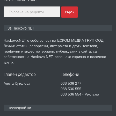
преди 4 дни
Търси
ПРЕДЛАГА
ПРОСТОРЕН ТРИСТАЕН
За Haskovo.NET
АПАРТАМЕНТ В НОВА СГРАДА КВ.
КУБА
Haskovo.NET е собственост на ЕСКОМ МЕДИА ГРУП ООД.
Всички статии, репортажи, интервюта и други текстови,
преди 5 дни
графични и видео материали, публикувани в сайта, са
собственост на Haskovo.NET, освен ако изрично е посочено
ПРЕДЛАГА
Продавам парцел в гр. Хасково кв.
друго.
Хисаря до ток, вода,канализация,
асфалт 0889 537 426
Главен редактор
Телефони
преди 5 дни
Анета Кутелова
038 536 277
038 536 555
ПРЕДЛАГА
СГЛОБЯВАНЕ НА МЕБЕЛИ.
038 536 554 - Реклама
Последвай ни