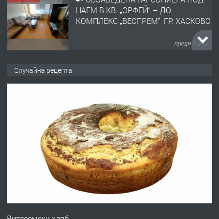
НАЕМ В КВ. „ОРФЕЙ“ – ДО
КОМПЛЕКС „ВЕСПРЕМ“, ГР. ХАСКОВО
преди 3 дни
ПРЕДЛАГА
НАПЪЛНО ОБЗАВЕДЕН И
Случайна рецепта
ОБОРУДВАН ТРИСТАЕН
АПАРТАМЕНТ В ЦЕНТЪРА НА ГР.
ХАСКОВО
преди 4 дни
ПРЕДЛАГА
Давам гараж под наем
преди 4 дни
ПРЕДЛАГА
№4120 Магазин/Офис под наем в кв.
Любен Каравелов, Хасково-близо до
Витлеемски хляб
градската градина!