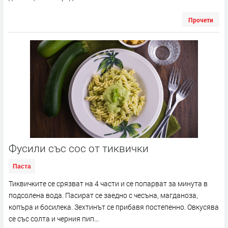
Прочети
Фусили със сос от тиквички
Паста
Тиквичките се срязват на 4 части и се попарват за минута в
подсолена вода. Пасират се заедно с чесъна, магданоза,
копъра и босилека. Зехтинът се прибавя постепенно. Овкусява
се със солта и черния пип...