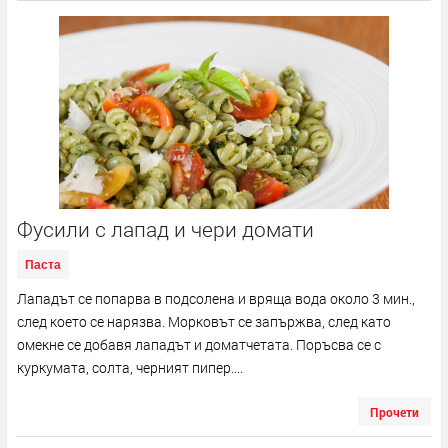
Фусили с лапад и чери домати
Паста
Лападът се попарва в подсолена и вряща вода около 3 мин.,
след което се нарязва. Морковът се запържва, след като
омекне се добавя лападът и доматчетата. Поръсва се с
куркумата, солта, черният пипер....
Прочети