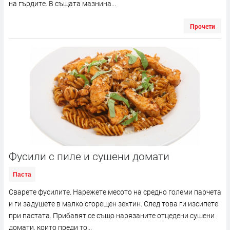
на гърдите. В същата мазнина...
Прочети
Фусили с пиле и сушени домати
Паста
Сварете фусилите. Нарежете месото на средно големи парчета
и ги задушете в малко сгорещен зехтин. След това ги изсипете
при пастата. Прибавят се също нарязаните отцедени сушени
домати, които преди то...