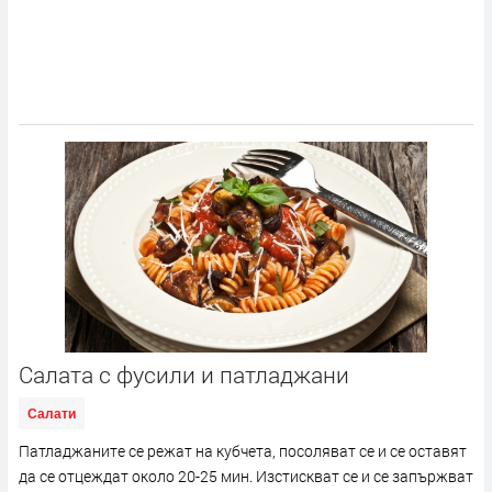
Салата с фусили и патладжани
Салати
Патладжаните се режат на кубчета, посоляват се и се оставят
да се отцеждат около 20-25 мин. Изстискват се и се запържват