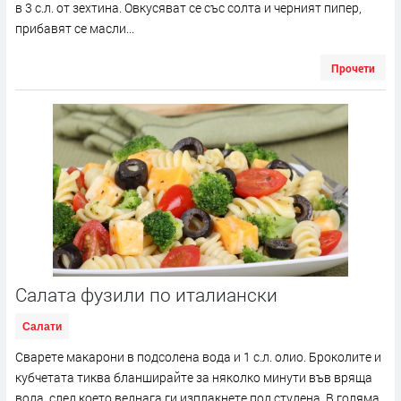
в 3 с.л. от зехтина. Овкусяват се със солта и черният пипер,
прибавят се масли...
Прочети
Салата фузили по италиански
Салати
Сварете макарони в подсолена вода и 1 с.л. олио. Броколите и
кубчетата тиква бланширайте за няколко минути във вряща
вода, след което веднага ги изплакнете под студена. В голяма