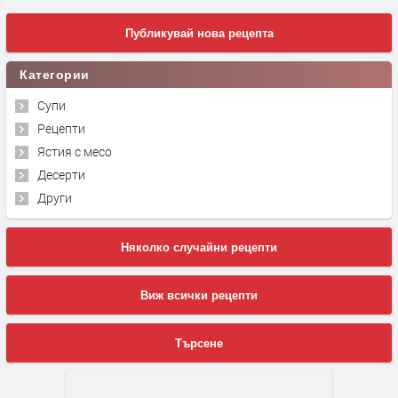
Публикувай нова рецепта
Категории
Супи
Рецепти
Ястия с месо
Десерти
Други
Няколко случайни рецепти
Виж всички рецепти
Търсене