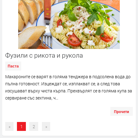
Фузили с рикота и рукола
Паста
Макароните се варят в голяма тенджера в подсолена вода до
пълна готовност. Изцеждат се, изплакват се, а след това
изсушават върху чиста кърпа. Прехвърлят се в голяма купа за
сервиране със зехтина, ч...
Прочети
«
1
2
»