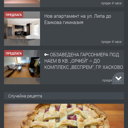
преди 4 часа
ПРЕДЛАГА
🔑 ОБЗАВЕДЕНА ГАРСОНИЕРА ПОД
НАЕМ В КВ. „ОРФЕЙ“ – ДО
КОМПЛЕКС „ВЕСПРЕМ“, ГР. ХАСКОВО
преди 1 ден
ПРЕДЛАГА
НАПЪЛНО ОБЗАВЕДЕН И
ОБОРУДВАН ТРИСТАЕН
АПАРТАМЕНТ В ЦЕНТЪРА НА ГР.
ХАСКОВО
преди 2 дни
Случайна рецепта
ПРЕДЛАГА
Давам гараж под наем