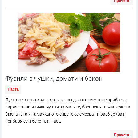
Прочети
Фусили с чушки, домати и бекон
Паста
Лукът се запържва в зехтина, след като омекне се прибавят
нарязани на ивички чушки, доматите, босилекът и мащерката.
Сметаната и намачканото сирене се смесват и разбъркват,
прибавя се и беконът. Пас...
Прочети