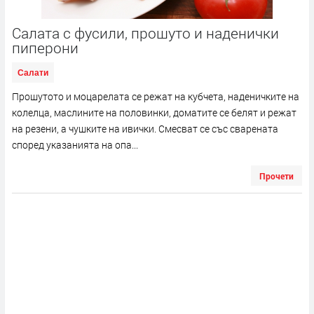
Салата с фусили, прошуто и наденички
пиперони
Салати
Прошутото и моцарелата се режат на кубчета, наденичките на
колелца, маслините на половинки, доматите се белят и режат
на резени, а чушките на ивички. Смесват се със сварената
според указанията на опа...
Прочети