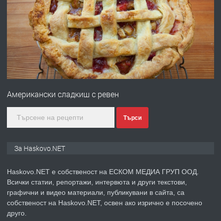
преди 2 дни
ПРЕДЛАГА
№4120 Магазин/Офис под наем в кв.
Любен Каравелов, Хасково-близо до
градската градина!
преди 2 дни
Американски сладкиш с ревен
ПРЕДЛАГА
ПРОСТОРЕН ТРИСТАЕН
АПАРТАМЕНТ В НОВА СГРАДА КВ.
КУБА
Търси
преди 3 дни
За Haskovo.NET
ПРЕДЛАГА
Продавам парцел в гр. Хасково кв.
Haskovo.NET е собственост на ЕСКОМ МЕДИА ГРУП ООД.
Хисаря до ток, вода,канализация,
Всички статии, репортажи, интервюта и други текстови,
асфалт 0889 537 426
графични и видео материали, публикувани в сайта, са
собственост на Haskovo.NET, освен ако изрично е посочено
преди 3 дни
друго.