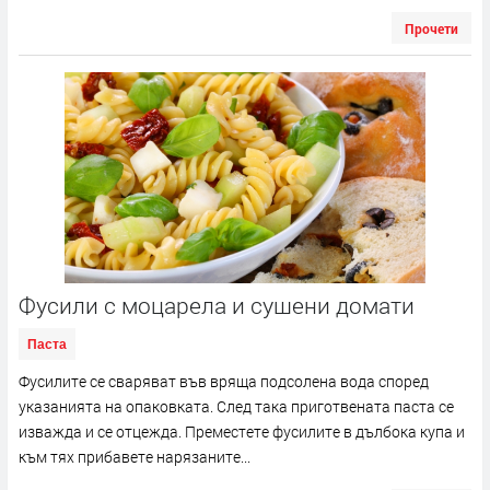
Прочети
Фусили с моцарела и сушени домати
Паста
Фусилите се сваряват във вряща подсолена вода според
указанията на опаковката. След така приготвената паста се
изважда и се отцежда. Преместете фусилите в дълбока купа и
към тях прибавете нарязаните...