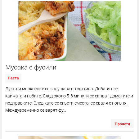
Мусака с фусили
Паста
Лукът и морковите се задушават в зехтина. Добавят се
каймата и гъбите. След около 5-6 минути се сипват доматите и
подправките. След като се сгъсти сместа, се сваля от огъня.
Междувременно се варят фу...
Прочети