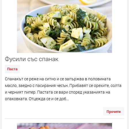
Фусили със спанак
Паста
Спанакът се реже на ситно и се запържва в половината
масло, заедно с пасирания чесън. Прибавят се орехите, солта
и черният пипер. Пастата се вари според указанията на
опаковката. Отцежда се и се доб...
Прочети