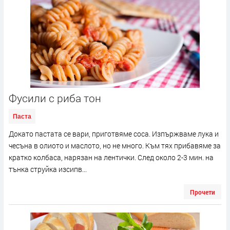
Фусили с риба тон
Паста
Докато пастата се вари, приготвяме соса. Изпържваме лука и
чесъна в олиото и маслото, но не много. Към тях прибавяме за
кратко колбаса, нарязан на лентички. След около 2-3 мин. на
тънка струйка изсипв...
Прочети