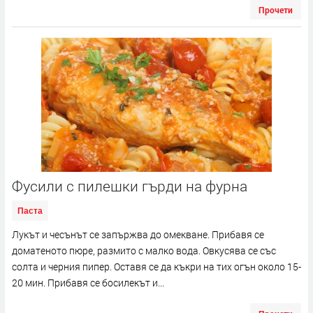
Прочети
Фусили с пилешки гърди на фурна
Паста
Лукът и чесънът се запържва до омекване. Прибавя се
доматеното пюре, размито с малко вода. Овкусява се със
солта и черния пипер. Оставя се да къкри на тих огън около 15-
20 мин. Прибавя се босилекът и...