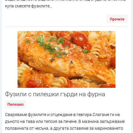
купа смесете фузилите...
Прочети
Фузили с пилешки гърди на фурна
Пилешко
Сваряваме фузилите и отцеждаме в гевгира.Слагаме ги на
дъното на тава или тепсия за печене. В мазнина запържваме
половината от чесъна, а другата оставяме за мариноването