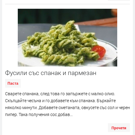
Фусили със спанак и пармезан
Паста
Сварете спанака, след това го запържете с малко олио.
Скълцайте чесъна и го добавете към спанака. Бъркайте
няколко минути. Добавете сметаната, овкусете със сол и черен
пипер. Така получения сос добав...
Прочети