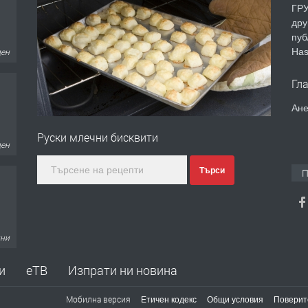
ГРУ
дру
пуб
Has
ден
Гл
Ане
Руски млечни бисквити
ден
Търси
П
дни
и
еТВ
Изпрати ни новина
Мобилна версия
Етичен кодекс
Общи условия
Поверит