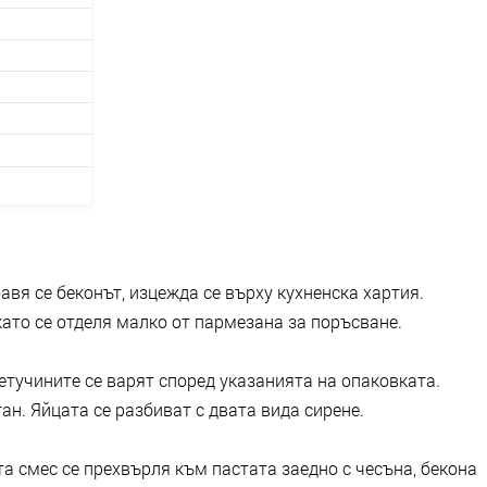
авя се беконът, изцежда се върху кухненска хартия.
като се отделя малко от пармезана за поръсване.
Фетучините се варят според указанията на опаковката.
ан. Яйцата се разбиват с двата вида сирене.
та смес се прехвърля към пастата заедно с чесъна, бекона