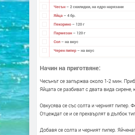
Чесън
– 2 скилидки, на едро нарязани
Яйца
– 4 бр.
Пекорино
– 120 г
Пармезан
– 120 г
Сол
– на вкус
Черен пипер
– на вкус
Начин на приготвяне
Чесънът се запържва около 1-2 мин. Приб
Яйцата се разбиват с двата вида сирене, 
Овкусява се със солта и черният пипер. 
Отцеждат се и се прехвърлят в дълбок тиг
Добавя се солта и черният пипер. Яйчена