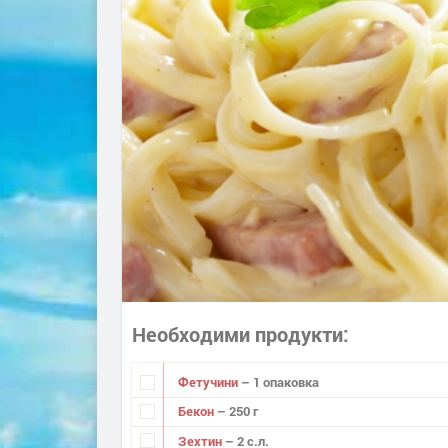
Необходими продукти
Фетучини
– 1 опаковка
Бекон
– 250 г
Зехтин
– 2 с.л.