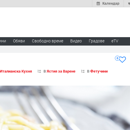
Календар
ини
Обяви
Свободно време
Видео
Градове
eTV
0
Италианска Кухня
В
Ястия за Варене
В
Фетучини