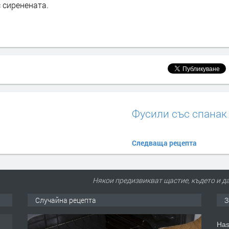
с сиренената.
Фусили със спанак
Следваща рецепта
Някои предизвикват щастие, където и да 
Случайна рецепта
З
Has