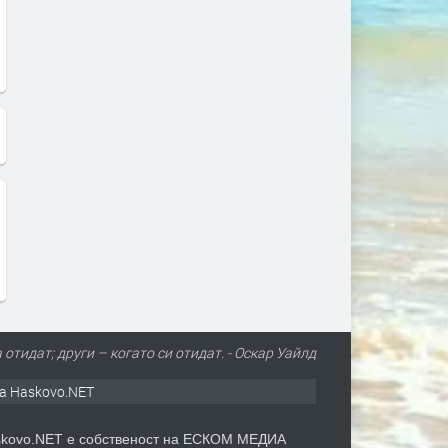
отидат; други – когато си отидат. - Оскар Уайлд
а Haskovo.NET
kovo.NET е собственост на ЕСКОМ МЕДИА