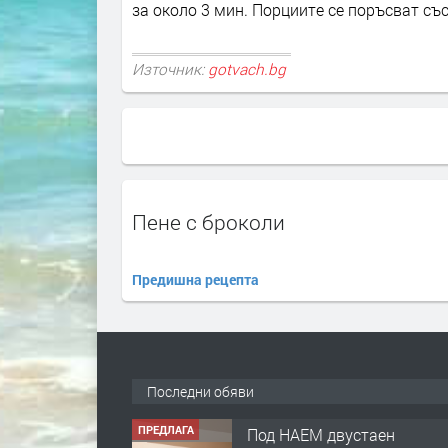
за около 3 мин. Порциите се поръсват съ
Източник:
gotvach.bg
Пене с броколи
Предишна рецепта
Последни обяви
ПРЕДЛАГА
Под НАЕМ двустаен