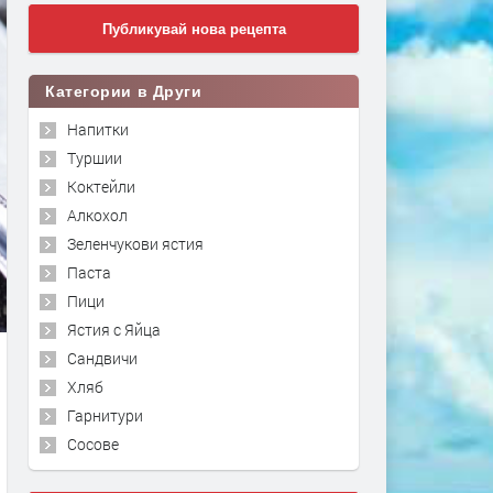
Публикувай нова рецепта
Категории в Други
Напитки
Туршии
Коктейли
Алкохол
Зеленчукови ястия
Паста
Пици
Ястия с Яйца
Сандвичи
Хляб
Гарнитури
Сосове