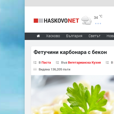
°C
34
Хасково
България
Светът
Нов
Фетучини карбонара с бекон
В
Паста
Във
Вегетарианска Кухня
В
Видяна 136,205 пъти