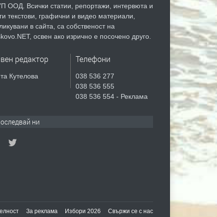
П ООД. Всички статии, репортажи, интервюта и
ги текстови, графични и видео материали,
ликувани в сайта, са собственост на
kovo.NET, освен ако изрично е посочено друго.
авен редактор
Телефони
та Кутелова
038 536 277
038 536 555
038 536 554 - Реклама
оследвай ни
елност
За реклама
Избори 2026
Свържи се с нас