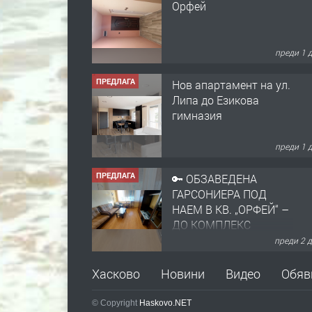
Орфей
преди 1 
ПРЕДЛАГА
Нов апартамент на ул.
Липа до Езикова
гимназия
преди 1 
ПРЕДЛАГА
🔑 ОБЗАВЕДЕНА
ГАРСОНИЕРА ПОД
НАЕМ В КВ. „ОРФЕЙ“ –
ДО КОМПЛЕКС
„ВЕСПРЕМ“, ГР.
преди 2 
ХАСКОВО
ПРЕДЛАГА
НАПЪЛНО ОБЗАВЕДЕН
Хасково
Новини
Видео
Обяв
И ОБОРУДВАН
ТРИСТАЕН
© Copyright
Haskovo.NET