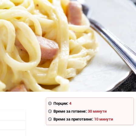
Порции:
4
Време за готвене:
30 минути
Време за приготвяне:
10 минути