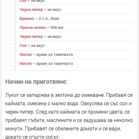
Сол
– на вкус
Черен пипер
– на вкус
Брашно
– 2 с.л., бяло
Прясно мляко
– 500 мл
Черен пипер
– на вкус
Сол
– на вкус
Масло
– краве за тавичката
Масло
– краве за тавичката
Начин на приготвяне
Лукът се запържва в зехтина до омекване. Прибавя се
каймата, смесена с малко вода. Овкусява се със сол и
черен пипер. След като каймата си промени цвета, се
прибавят гъбите, маслините и се задушава за няколко
минути. Прибавят се обелените домати и се вари,
докато се сгъсти сосът.