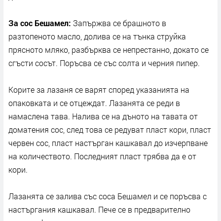
За сос Бешамел:
Запържва се брашното в
разтопеното масло, долива се на тънка струйка
прясното мляко, разбърква се непрестанно, докато се
сгъсти сосът. Поръсва се със солта и черния пипер.
Корите за лазаня се варят според указанията на
опаковката и се отцеждат. Лазанята се реди в
намаслена тава. Налива се на дъното на тавата от
доматения сос, след това се редуват пласт кори, пласт
червен сос, пласт настърган кашкавал до изчерпване
на количеството. Последният пласт трябва да е от
кори.
Лазанята се залива със соса Бешамел и се поръсва с
настъргания кашкавал. Пече се в предварително