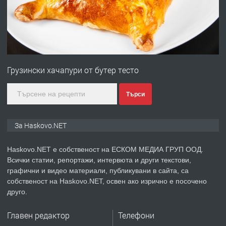
преди 3 дни
ПРЕДЛАГА
Нов апартамент на ул. Липа до
Грузински хачапури от бутер тесто
Езикова гимназия
Търси
преди 3 дни
За Haskovo.NET
ПРЕДЛАГА
🔑 ОБЗАВЕДЕНА ГАРСОНИЕРА ПОД
НАЕМ В КВ. „ОРФЕЙ“ – ДО
Haskovo.NET е собственост на ЕСКОМ МЕДИА ГРУП ООД.
КОМПЛЕКС „ВЕСПРЕМ“, ГР. ХАСКОВО
Всички статии, репортажи, интервюта и други текстови,
графични и видео материали, публикувани в сайта, са
преди 5 дни
собственост на Haskovo.NET, освен ако изрично е посочено
друго.
ПРЕДЛАГА
НАПЪЛНО ОБЗАВЕДЕН И
ОБОРУДВАН ТРИСТАЕН
Главен редактор
Телефони
АПАРТАМЕНТ В ЦЕНТЪРА НА ГР.