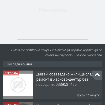
ПРЕДЛАГА
Давам обзаведено жилище след
Смехът е сериозно нещо. Не можем да караме хората да се
ремонт в Хасково-център без
смеят на глупости. -Георги Парцалев
посредник 0889537426
Последни обяви
преди 51 минути
ПРЕДЛАГА
Къртене на бани,кухни,стени, бетон,
панел ...!
преди 17 часа