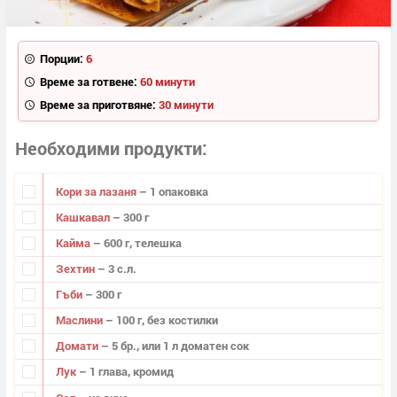
Порции:
6
Време за готвене:
60 минути
Време за приготвяне:
30 минути
Необходими продукти
Кори за лазаня
– 1 опаковка
Кашкавал
– 300 г
Кайма
– 600 г, телешка
Зехтин
– 3 с.л.
Гъби
– 300 г
Маслини
– 100 г, без костилки
Домати
– 5 бр., или 1 л доматен сок
Лук
– 1 глава, кромид