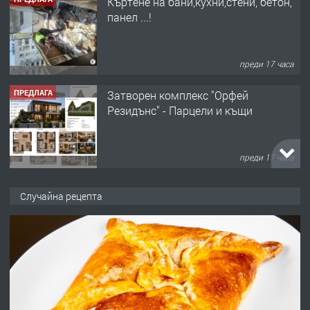
ПРЕДЛАГА
Затворен комплекс "Орфей
Резидънс" - Парцели и къщи
преди 17 часа
ПРЕДЛАГА
Продавам парцел в кв. Младежки
хълм в Хасково без посредници 0889
537 426
преди 17 часа
Случайна рецепта
ПРЕДЛАГА
Давам обзаведено жилище за жена
без брокери 0889 537 426
преди 17 часа
ПРЕДЛАГА
Под НАЕМ двустаен Орфей