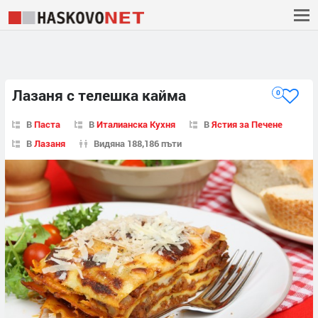
Лазаня с телешка кайма
0
В
Паста
В
Италианска Кухня
В
Ястия за Печене
В
Лазаня
Видяна 188,186 пъти