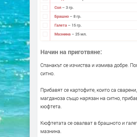
Сол
– 3 гр.
Брашно
– 8 гр.
Галета
– 15 гр.
Мазнина
– 25 мл.
Начин на приготвяне
Спанакът се изчиства и измива добре. По
ситно.
Прибавят се картофите, които са сварени,
магданоза също нарязан на ситно, прибав
кюфтета.
Кюфтетата се овалват в брашното и галет
мазнина.