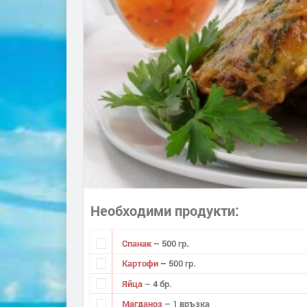
Необходими продукти
Спанак
– 500 гр.
Картофи
– 500 гр.
Яйца
– 4 бр.
Магданоз
– 1 връзка