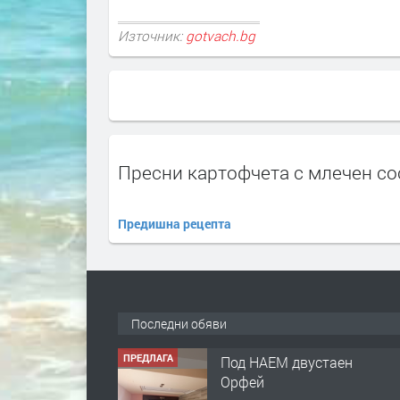
Източник:
gotvach.bg
Пресни картофчета с млечен со
Предишна рецепта
Последни обяви
ПРЕДЛАГА
Под НАЕМ двустаен
Орфей