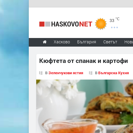
°C
33
Хасково
България
Светът
Нов
Кюфтета от спанак и картофи
В
Зеленчукови ястия
В
Българска Кухня