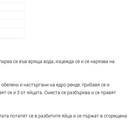
парва се във вряща вода, изцежда се и се нарязва на
 обелени и настъргани на едро ренде, прибавя се и
ят се и 3 от яйцата. Сместа се разбърква и се правят
ата потапят се в разбитите яйца и се пържат в сгорещена