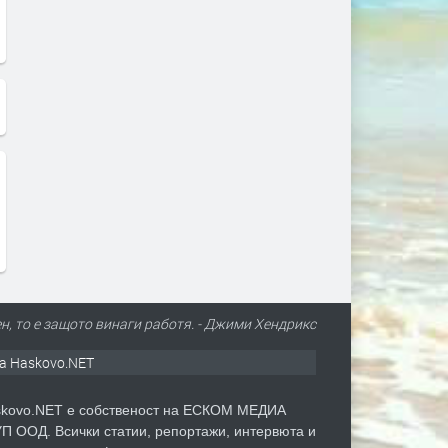
н, то е защото винаги работя. - Джими Хендрикс
а Haskovo.NET
kovo.NET е собственост на ЕСКОМ МЕДИА
П ООД. Всички статии, репортажи, интервюта и