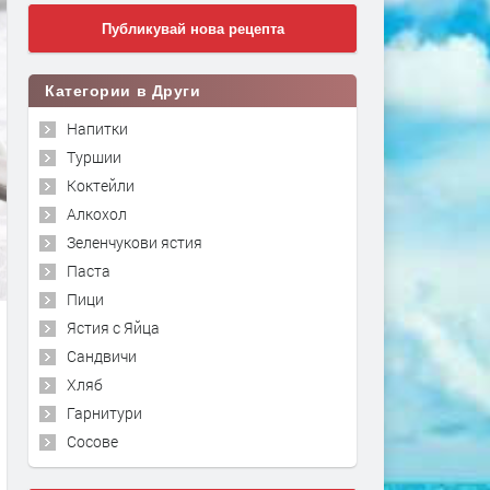
Публикувай нова рецепта
Категории в Други
Напитки
Туршии
Коктейли
Алкохол
Зеленчукови ястия
Паста
Пици
Ястия с Яйца
Сандвичи
Хляб
Гарнитури
Сосове