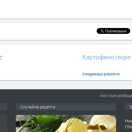
с
Картофено пюре
Следваща рецепта
Ако съм свободе
Случайна рецепта
З
Has
ГРУ