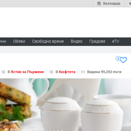
Календар
ини
Обяви
Свободно време
Видео
Градове
eTV
0
В
Ястия за Пържене
В
Кюфтета
Видяна 99,292 пъти