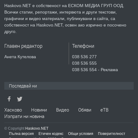
Haskovo.NET е собственост на ЕСКОМ МЕДИА ГРУП ООД.
Всички статии, репортажи, интервюта и други текстови,
преди 3 дни
графични и видео материали, публикувани в сайта, са
собственост на Haskovo.NET, освен ако изрично е посочено
ПРЕДЛАГА
Продавам парцел в гр. Хасково кв.
друго.
Хисаря до ток, вода,канализация,
асфалт 0889 537 426
Главен редактор
Телефони
преди 3 дни
Анета Кутелова
038 536 277
038 536 555
ПРЕДЛАГА
СГЛОБЯВАНЕ НА МЕБЕЛИ.
038 536 554 - Реклама
Последвай ни
преди 3 дни
ПРЕДЛАГА
Хасково
Новини
Видео
Обяви
еТВ
№4119 Едностаен обзаведен
Изпрати ни новина
апартамент под наем в кв.
Училищни, гр. Хасково.
© Copyright
Haskovo.NET
Пълна версия
Етичен кодекс
Общи условия
Поверителност
преди 3 дни