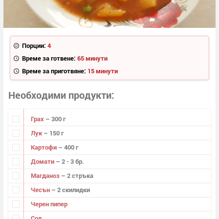
Порции:
4
Време за готвене:
65 минути
Време за приготвяне:
15 минути
Необходими продукти
Грах
– 300 г
Лук
– 150 г
Картофи
– 400 г
Домати
– 2 - 3 бр.
Магданоз
– 2 стръка
Чесън
– 2 скилидки
Черен пипер
Сол