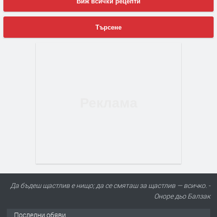
Виж всички рецепти
Търсене
Да бъдеш щастлив е нищо; да се смяташ за щастлив — всичко. -
Оноре дьо Балзак
Последни обяви