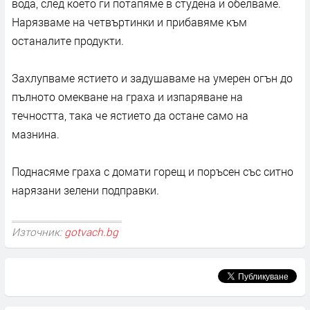
вода, след което ги потапяме в студена и обелваме.
Нарязваме на четвъртинки и прибавяме към
останалите продукти.
Захлупваме ястието и задушаваме на умерен огън до
пълното омекване на граха и изпаряване на
течността, така че ястието да остане само на
мазнина.
Поднасяме граха с домати горещ и поръсен със ситно
нарязани зелени подправки.
Източник:
gotvach.bg