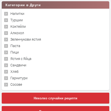
Категории в Други
Напитки
Туршии
Коктейли
Алкохол
Зеленчукови ястия
Паста
Пици
Ястия с Яйца
Сандвичи
Хляб
Гарнитури
Сосове
Няколко случайни рецепти