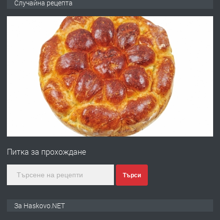
Случайна рецепта
ОБОРУДВАН ТРИСТАЕН
АПАРТАМЕНТ В ЦЕНТЪРА НА ГР.
ХАСКОВО
преди 2 дни
ПРЕДЛАГА
Давам гараж под наем
преди 2 дни
ПРЕДЛАГА
№4120 Магазин/Офис под наем в кв.
Любен Каравелов, Хасково-близо до
Питка за прохождане
градската градина!
преди 2 дни
Търси
ПРЕДЛАГА
ПРОСТОРЕН ТРИСТАЕН
За Haskovo.NET
АПАРТАМЕНТ В НОВА СГРАДА КВ.
КУБА