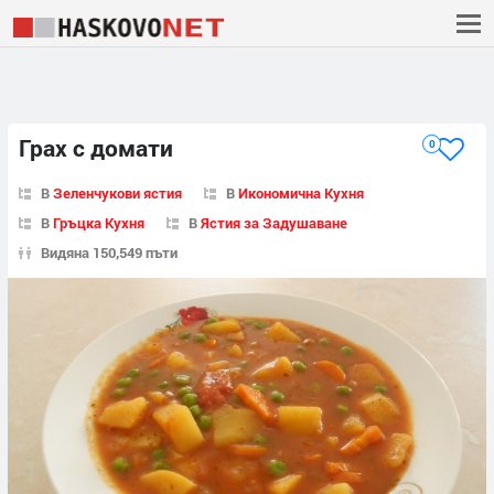
Грах с домати
0
В
Зеленчукови ястия
В
Икономична Кухня
В
Гръцка Кухня
В
Ястия за Задушаване
Видяна 150,549 пъти