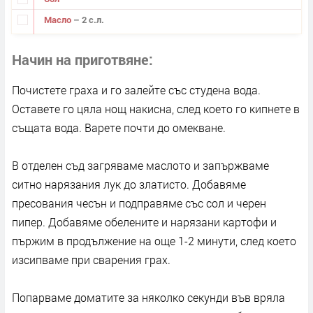
Масло
– 2 с.л.
Начин на приготвяне
Почистете граха и го залейте със студена вода.
Оставете го цяла нощ накисна, след което го кипнете в
същата вода. Варете почти до омекване.
В отделен съд загряваме маслото и запържваме
ситно нарязания лук до златисто. Добавяме
пресования чесън и подправяме със сол и черен
пипер. Добавяме обелените и нарязани картофи и
пържим в продължение на още 1-2 минути, след което
изсипваме при сварения грах.
Попарваме доматите за няколко секунди във вряла