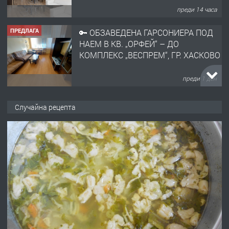
преди 14 часа
ПРЕДЛАГА
🔑 ОБЗАВЕДЕНА ГАРСОНИЕРА ПОД
НАЕМ В КВ. „ОРФЕЙ“ – ДО
КОМПЛЕКС „ВЕСПРЕМ“, ГР. ХАСКОВО
преди 1 ден
ПРЕДЛАГА
НАПЪЛНО ОБЗАВЕДЕН И
Случайна рецепта
ОБОРУДВАН ТРИСТАЕН
АПАРТАМЕНТ В ЦЕНТЪРА НА ГР.
ХАСКОВО
преди 2 дни
ПРЕДЛАГА
Давам гараж под наем
преди 2 дни