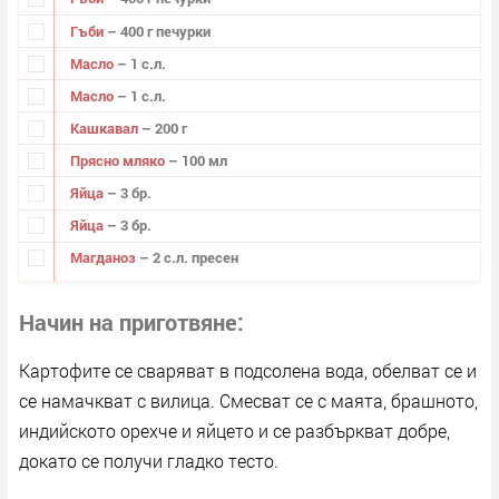
Гъби
– 400 г печурки
Масло
– 1 с.л.
Масло
– 1 с.л.
Кашкавал
– 200 г
Прясно мляко
– 100 мл
Яйца
– 3 бр.
Яйца
– 3 бр.
Магданоз
– 2 с.л. пресен
Начин на приготвяне
Картофите се сваряват в подсолена вода, обелват се и
се намачкват с вилица. Смесват се с маята, брашното,
индийското орехче и яйцето и се разбъркват добре,
докато се получи гладко тесто.