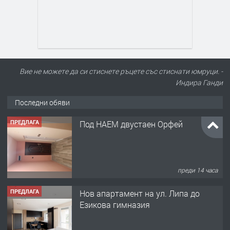
Вие не можете да си стиснете ръцете със стиснати юмруци. -
Индира Ганди
Последни обяви
ПРЕДЛАГА
Под НАЕМ двустаен Орфей
преди 14 часа
ПРЕДЛАГА
Нов апартамент на ул. Липа до
Езикова гимназия