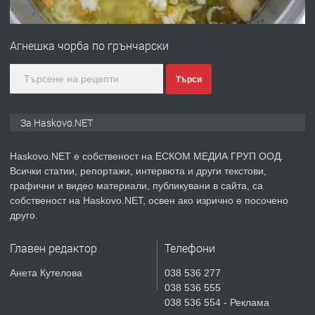
ПРЕДЛАГА
№4120 Магазин/Офис под наем в кв.
Любен Каравелов, Хасково-близо до
Агнешка чорба по грънчарски
градската градина!
преди 2 дни
Търси
ПРЕДЛАГА
ПРОСТОРЕН ТРИСТАЕН
За Haskovo.NET
АПАРТАМЕНТ В НОВА СГРАДА КВ.
КУБА
Haskovo.NET е собственост на ЕСКОМ МЕДИА ГРУП ООД.
Всички статии, репортажи, интервюта и други текстови,
преди 3 дни
графични и видео материали, публикувани в сайта, са
собственост на Haskovo.NET, освен ако изрично е посочено
ПРЕДЛАГА
Продавам парцел в гр. Хасково кв.
друго.
Хисаря до ток, вода,канализация,
асфалт 0889 537 426
Главен редактор
Телефони
преди 3 дни
Анета Кутелова
038 536 277
038 536 555
ПРЕДЛАГА
СГЛОБЯВАНЕ НА МЕБЕЛИ.
038 536 554 - Реклама