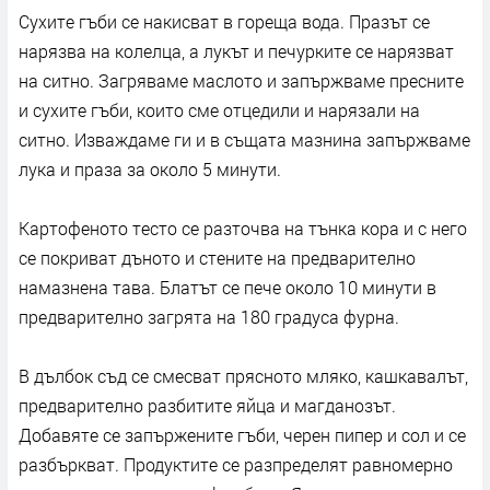
Сухите гъби се накисват в гореща вода. Празът се
нарязва на колелца, а лукът и печурките се нарязват
на ситно. Загряваме маслото и запържваме пресните
и сухите гъби, които сме отцедили и нарязали на
ситно. Изваждаме ги и в същата мазнина запържваме
лука и праза за около 5 минути.
Картофеното тесто се разточва на тънка кора и с него
се покриват дъното и стените на предварително
намазнена тава. Блатът се пече около 10 минути в
предварително загрята на 180 градуса фурна.
В дълбок съд се смесват прясното мляко, кашкавалът,
предварително разбитите яйца и магданозът.
Добавяте се запържените гъби, черен пипер и сол и се
разбъркват. Продуктите се разпределят равномерно