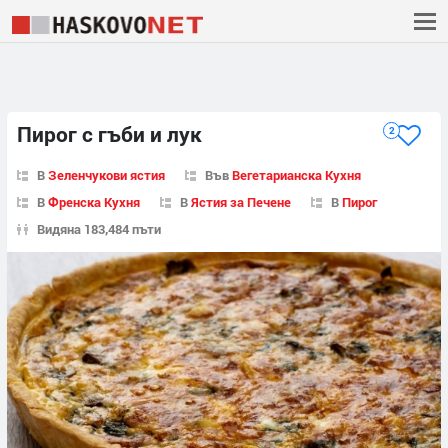
Пирог с гъби и лук
2
В
Зеленчукови ястия
Във
Вегетарианска Кухня
В
Френска Кухня
В
Ястия за Печене
В
Пирог
Видяна 183,484 пъти