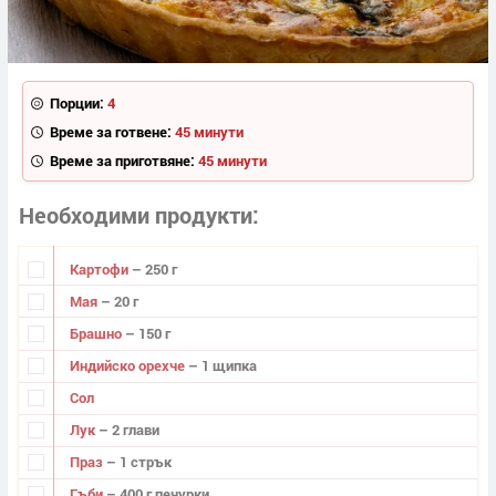
Порции:
4
Време за готвене:
45 минути
Време за приготвяне:
45 минути
Необходими продукти
Картофи
– 250 г
Мая
– 20 г
Брашно
– 150 г
Индийско орехче
– 1 щипка
Сол
Лук
– 2 глави
Праз
– 1 стрък
Гъби
– 400 г печурки