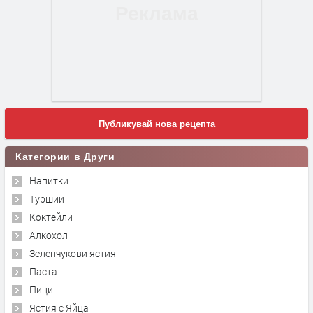
Публикувай нова рецепта
Категории в Други
Напитки
Туршии
Коктейли
Алкохол
Зеленчукови ястия
Паста
Пици
Ястия с Яйца