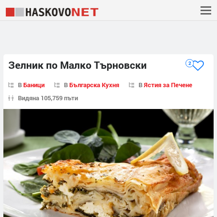
Зелник по Малко Търновски
2
В
Баници
В
Българска Кухня
В
Ястия за Печене
Видяна 105,759 пъти