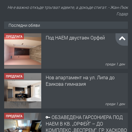
Не е важно откъде тръгват идеите, а докъде стигат. - Жан-Люк
Годар
Последни обяви
ПРЕДЛАГА
Под НАЕМ двустаен Орфей
преди 1 ден
ПРЕДЛАГА
Нов апартамент на ул. Липа до
Езикова гимназия
преди 1 ден
ПРЕДЛАГА
🔑 ОБЗАВЕДЕНА ГАРСОНИЕРА ПОД
НАЕМ В КВ. „ОРФЕЙ“ – ДО
КОМПЛЕКС „ВЕСПРЕМ“, ГР. ХАСКОВО