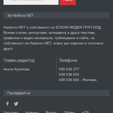
ПРЕДЛАГА
ПРОСТОРЕН ТРИСТАЕН
За Haskovo.NET
АПАРТАМЕНТ В НОВА СГРАДА КВ.
КУБА
Haskovo.NET е собственост на ЕСКОМ МЕДИА ГРУП ООД.
Всички статии, репортажи, интервюта и други текстови,
преди 4 дни
графични и видео материали, публикувани в сайта, са
собственост на Haskovo.NET, освен ако изрично е посочено
ПРЕДЛАГА
Продавам парцел в гр. Хасково кв.
друго.
Хисаря до ток, вода,канализация,
асфалт 0889 537 426
Главен редактор
Телефони
преди 4 дни
Анета Кутелова
038 536 277
038 536 555
ПРЕДЛАГА
СГЛОБЯВАНЕ НА МЕБЕЛИ.
038 536 554 - Реклама
Последвай ни
преди 4 дни
ПРЕДЛАГА
Хасково
Новини
Видео
Обяви
еТВ
№4119 Едностаен обзаведен