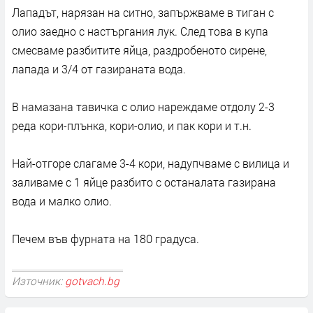
Лападът, нарязан на ситно, запържваме в тиган с
олио заедно с настъргания лук. След това в купа
смесваме разбитите яйца, раздробеното сирене,
лапада и 3/4 от газираната вода.
В намазана тавичка с олио нареждаме отдолу 2-3
реда кори-плънка, кори-олио, и пак кори и т.н.
Най-отгоре слагаме 3-4 кори, надупчваме с вилица и
заливаме с 1 яйце разбито с останалата газирана
вода и малко олио.
Печем във фурната на 180 градуса.
Източник:
gotvach.bg