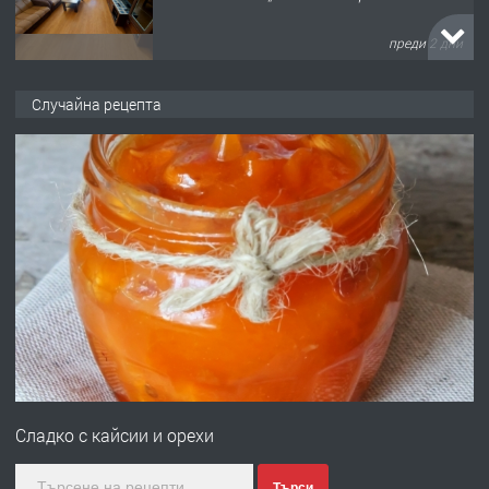
преди 2 дни
ПРЕДЛАГА
НАПЪЛНО ОБЗАВЕДЕН И
Случайна рецепта
ОБОРУДВАН ТРИСТАЕН
АПАРТАМЕНТ В ЦЕНТЪРА НА ГР.
ХАСКОВО
преди 3 дни
ПРЕДЛАГА
Давам гараж под наем
преди 3 дни
ПРЕДЛАГА
№4120 Магазин/Офис под наем в кв.
Любен Каравелов, Хасково-близо до
Сладко с кайсии и орехи
градската градина!
преди 3 дни
Търси