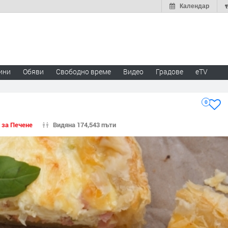
Календар
ини
Обяви
Свободно време
Видео
Градове
eTV
0
 за Печене
Видяна 174,543 пъти