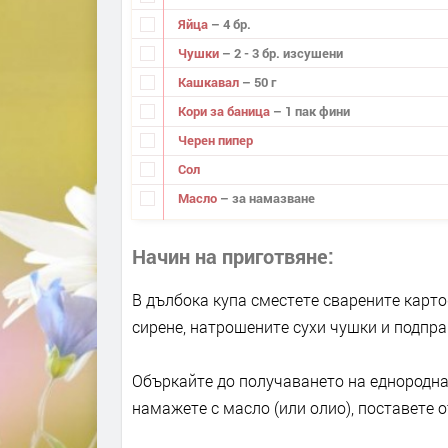
Яйца
– 4 бр.
Чушки
– 2 - 3 бр. изсушени
Кашкавал
– 50 г
Кори за баница
– 1 пак фини
Черен пипер
Сол
Масло
– за намазване
Начин на приготвяне
В дълбока купа сместете сварените карто
сирене, натрошените сухи чушки и подпра
Объркайте до получаването на еднородна 
намажете с масло (или олио), поставете о