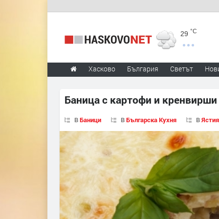
°C
29
Хасково
България
Светът
Нов
Баница с картофи и кренвирши
В
Баници
В
Българска Кухня
В
Ястия