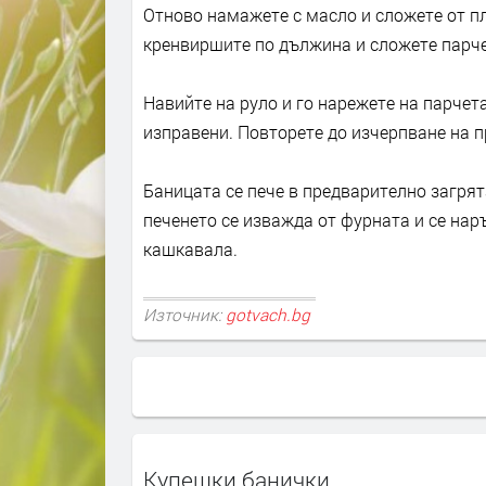
Отново намажете с масло и сложете от п
кренвиршите по дължина и сложете парче
Навийте на руло и го нарежете на парчета
изправени. Повторете до изчерпване на п
Баницата се пече в предварително загрят
печенето се изважда от фурната и се наръ
кашкавала.
Източник:
gotvach.bg
Купешки банички