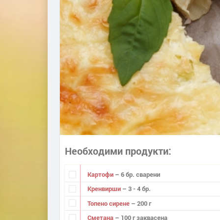
Необходими продукти
Картофи
– 6 бр. сварени
Кренвирши
– 3 - 4 бр.
Топено сирене
– 200 г
Сметана
– 100 г заквасена