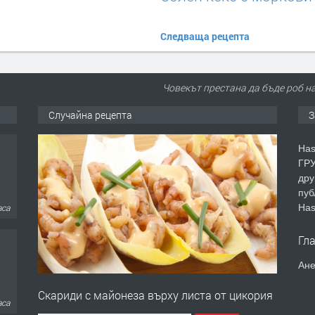
Следваща рецепта
Човекът престана да бъде роб на
Случайна рецепта
З
Has
ГРУ
дру
пуб
Has
аса
Гл
Ане
Скариди с майонеза върху листа от цикория
аса