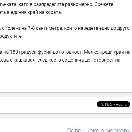
лънката, като я разпределите равномерно. Срежете
та в единия край на кората.
 с големина 7-8 сантиметра, които наредете едно до друго
родуктите.
а на 180 градуса фурна до готовност. Малко преди края на
сва с кашкавал, след което се допича до готовност на
Солен кекс с моркови