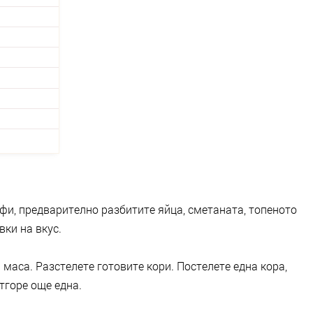
фи, предварително разбитите яйца, сметаната, топеното
вки на вкус.
маса. Разстелете готовите кори. Постелете една кора,
тгоре още една.