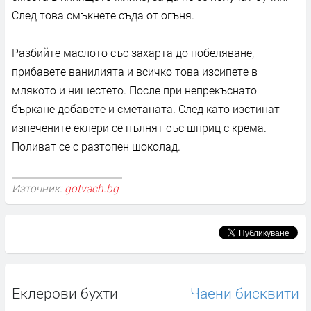
След това смъкнете съда от огъня.
Разбийте маслото със захарта до побеляване,
прибавете ванилията и всичко това изсипете в
млякото и нишестето. После при непрекъснато
бъркане добавете и сметаната. След като изстинат
изпечените еклери се пълнят със шприц с крема.
Поливат се с разтопен шоколад.
Източник:
gotvach.bg
Еклерови бухти
Чаени бисквити