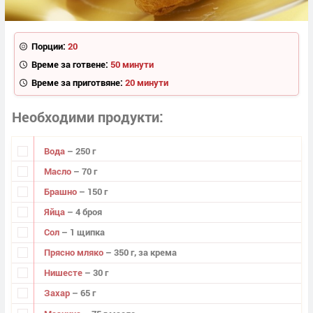
Порции:
20
Време за готвене:
50 минути
Време за приготвяне:
20 минути
Необходими продукти
Вода
– 250 г
Масло
– 70 г
Брашно
– 150 г
Яйца
– 4 броя
Сол
– 1 щипка
Прясно мляко
– 350 г, за крема
Нишесте
– 30 г
Захар
– 65 г