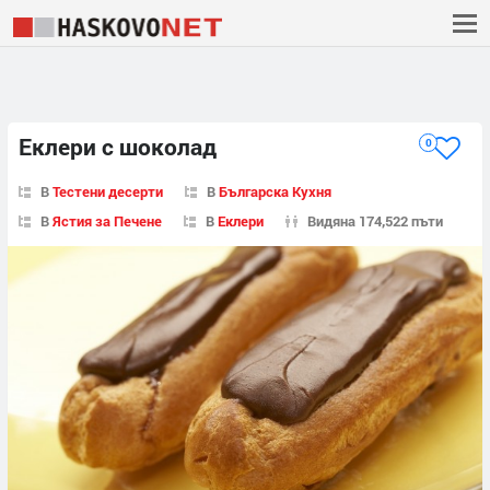
Еклери с шоколад
0
В
Тестени десерти
В
Българска Кухня
В
Ястия за Печене
В
Еклери
Видяна 174,522 пъти