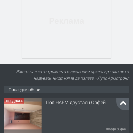
Животът е като тромпета в джазовия оркестър - ако не го
надуваш, нищо няма да излезе. - Луис Армстронг
Последни обяви
ПРЕДЛАГА
Под НАЕМ двустаен Орфей
преди 3 дни