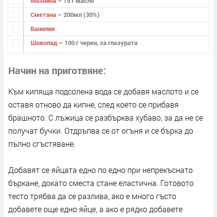
Мазнина
– 75 г масло
Сметана
– 200мл (30%)
Ванилия
Шоколад
– 100 г черен, за глазурата
Начин на приготвяне
Към кипяща подсолена вода се добавя маслото и се
оставя отново да кипне, след което се прибавя
брашното. С лъжица се разбърква хубаво, за да не се
получат бучки. Отдръпва се от огъня и се бърка до
пълно сгъстяване.
Добавят се яйцата едно по едно при непрекъснато
бъркане, докато сместа стане еластична. Готовото
тесто трябва да се разлива, ако е много гъсто
добавете още едно яйце, а ако е рядко добавете