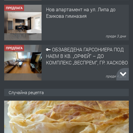
ПРЕДЛАГА
Нов апартамент на ул. Липа до
Езикова гимназия
преди 3 дни
ПРЕДЛАГА
🔑 ОБЗАВЕДЕНА ГАРСОНИЕРА ПОД
НАЕМ В КВ. „ОРФЕЙ“ – ДО
КОМПЛЕКС „ВЕСПРЕМ“, ГР. ХАСКОВО
преди 4 дни
ПРЕДЛАГА
НАПЪЛНО ОБЗАВЕДЕН И
Случайна рецепта
ОБОРУДВАН ТРИСТАЕН
АПАРТАМЕНТ В ЦЕНТЪРА НА ГР.
ХАСКОВО
преди 5 дни
ПРЕДЛАГА
Давам гараж под наем