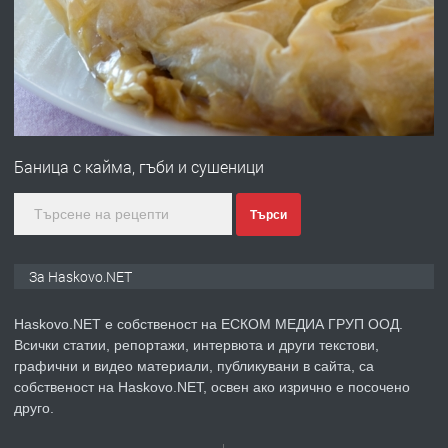
преди 5 дни
ПРЕДЛАГА
№4120 Магазин/Офис под наем в кв.
Любен Каравелов, Хасково-близо до
Баница с кайма, гъби и сушеници
градската градина!
преди 5 дни
Търси
ПРЕДЛАГА
ПРОСТОРЕН ТРИСТАЕН
За Haskovo.NET
АПАРТАМЕНТ В НОВА СГРАДА КВ.
КУБА
Haskovo.NET е собственост на ЕСКОМ МЕДИА ГРУП ООД.
Всички статии, репортажи, интервюта и други текстови,
преди 6 дни
графични и видео материали, публикувани в сайта, са
собственост на Haskovo.NET, освен ако изрично е посочено
ПРЕДЛАГА
Продавам парцел в гр. Хасково кв.
друго.
Хисаря до ток, вода,канализация,
асфалт 0889 537 426