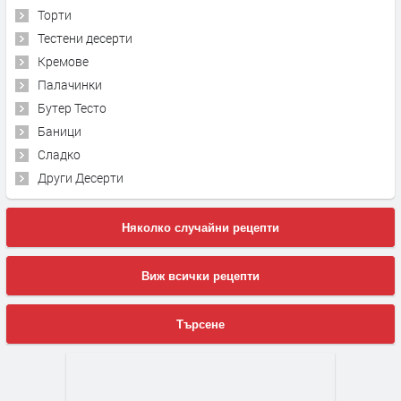
Торти
Тестени десерти
Кремове
Палачинки
Бутер Тесто
Баници
Сладко
Други Десерти
Няколко случайни рецепти
Виж всички рецепти
Търсене