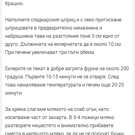
брашно.
Напълнете сладкарския шприц и с леко притискане
шприцовате в предварително намазнена и
набрашнена тава на разстояние поне 3 см едно от
друго. Дължината на еклерчетата да е около 10 см.
При печене увеличават три пъти обема.
Еклерите се пекат в добре загрята фурна на около 200
градуса. Първите 10-15 минути не се отваря. След
това намаляваме температурата и печем още 20-25
минути.
За крема слагаме млякото на слаб огън, като
изсипваме част от захарта. В 3-4 лъжици мляко
разтворете нишестето и внимателно прибавете
сместа в кипящото мляко, за да не се получат бучки.