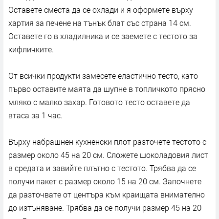
Оставете сместа да се охлади и я оформете върху
хартия за печене на тънък блат със страна 14 см.
Оставете го в хладилника и се заемете с тестото за
кифличките.
От всички продукти замесете еластично тесто, като
първо оставите маята да шупне в топличкото прясно
мляко с малко захар. Готовото тесто оставете да
втаса за 1 час.
Върху набрашнен кухненски плот разточете тестото с
размер около 45 на 20 см. Сложете шоколадовия лист
в средата и завийте плътно с тестото. Трябва да се
получи пакет с размер около 15 на 20 см. Започнете
да разточвате от центъра към краищата внимателно
до изтъняване. Трябва да се получи размер 45 на 20