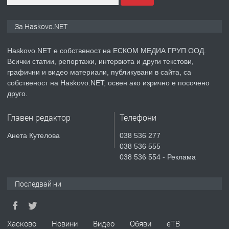
ПРЕДЛАГА
ПРОСТОРЕН ТРИСТАЕН
За Haskovo.NET
АПАРТАМЕНТ В НОВА СГРАДА КВ.
КУБА
Haskovo.NET е собственост на ЕСКОМ МЕДИА ГРУП ООД.
Всички статии, репортажи, интервюта и други текстови,
преди 5 дни
графични и видео материали, публикувани в сайта, са
собственост на Haskovo.NET, освен ако изрично е посочено
ПРЕДЛАГА
Продавам парцел в гр. Хасково кв.
друго.
Хисаря до ток, вода,канализация,
асфалт 0889 537 426
Главен редактор
Телефони
преди 5 дни
Анета Кутелова
038 536 277
038 536 555
ПРЕДЛАГА
СГЛОБЯВАНЕ НА МЕБЕЛИ.
038 536 554 - Реклама
Последвай ни
преди 5 дни
ПРЕДЛАГА
Хасково
Новини
Видео
Обяви
еТВ
№4119 Едностаен обзаведен