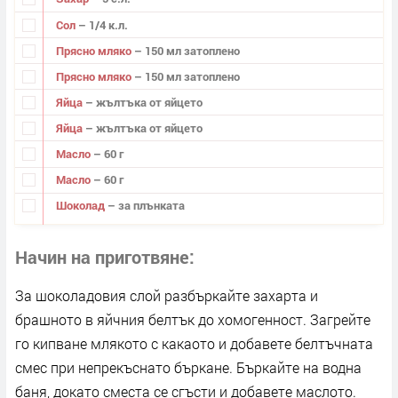
Сол
– 1/4 к.л.
Прясно мляко
– 150 мл затоплено
Прясно мляко
– 150 мл затоплено
Яйца
– жълтъка от яйцето
Яйца
– жълтъка от яйцето
Масло
– 60 г
Масло
– 60 г
Шоколад
– за плънката
Начин на приготвяне
За шоколадовия слой разбъркайте захарта и
брашното в яйчния белтък до хомогенност. Загрейте
го кипване млякото с какаото и добавете белтъчната
смес при непрекъснато бъркане. Бъркайте на водна
баня, докато сместа се сгъсти и добавете маслото.