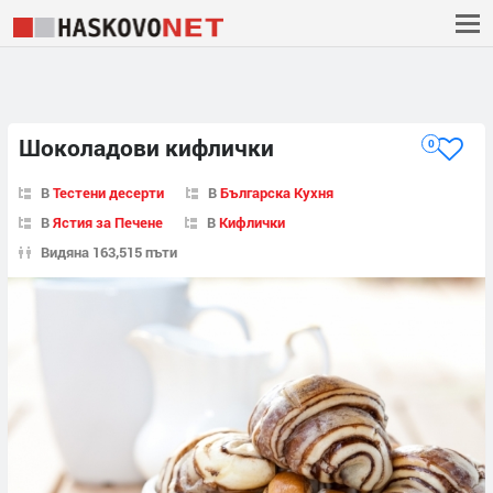
Шоколадови кифлички
0
В
Тестени десерти
В
Българска Кухня
В
Ястия за Печене
В
Кифлички
Видяна 163,515 пъти