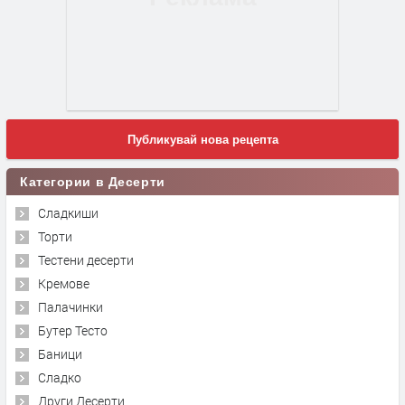
Публикувай нова рецепта
Категории в Десерти
Сладкиши
Торти
Тестени десерти
Кремове
Палачинки
Бутер Тесто
Баници
Сладко
Други Десерти