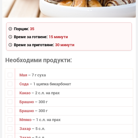
Порции:
35
Време за готвене:
15 минути
Време за приготвяне:
30 минути
Необходими продукти
Мая
– 7 г суха
Сода
– 1 щипка бикарбонат
Какао
– 2 с.л. на прах
Брашно
– 300 г
Брашно
– 300 г
Мляко
– 1 с.л. на прах
Захар
– 5 с.л.
Захар
– 5 с.л.