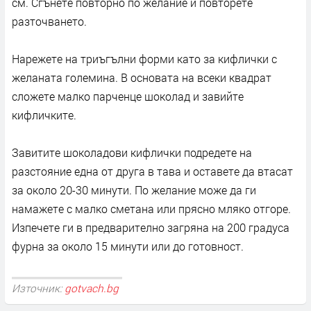
см. Сгънете повторно по желание и повторете
разточването.
Нарежете на триъгълни форми като за кифлички с
желаната големина. В основата на всеки квадрат
сложете малко парченце шоколад и завийте
кифличките.
Завитите шоколадови кифлички подредете на
разстояние една от друга в тава и оставете да втасат
за около 20-30 минути. По желание може да ги
намажете с малко сметана или прясно мляко отгоре.
Изпечете ги в предварително загряна на 200 градуса
фурна за около 15 минути или до готовност.
Източник:
gotvach.bg