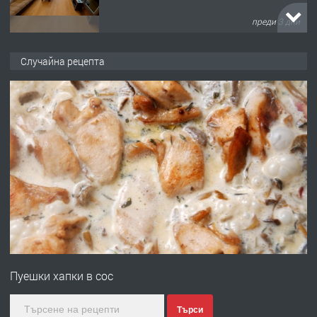
преди 3 дни
ПРЕДЛАГА
НАПЪЛНО ОБЗАВЕДЕН И
Случайна рецепта
ОБОРУДВАН ТРИСТАЕН
АПАРТАМЕНТ В ЦЕНТЪРА НА ГР.
ХАСКОВО
преди 4 дни
ПРЕДЛАГА
Давам гараж под наем
преди 4 дни
ПРЕДЛАГА
№4120 Магазин/Офис под наем в кв.
Любен Каравелов, Хасково-близо до
Пуешки хапки в сос
градската градина!
преди 4 дни
Търси