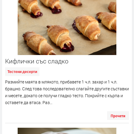
Кифлички със сладко
Тестени десерти
Размийте маята в млякото, прибавете 1 ч.л. захар и 1 ч.л.
брашно. След това последователно слагайте другите съставки
и месете, докато се получи гладко тесто. Покрийте с кърпа и
оставете да втаса. Раз...
Прочети