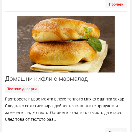
Прочети
Домашни кифли с мармалад
Тестени десерти
Разтворете първо маята в леко топлото мляко с щипка захар.
След като се активизира, добавете останалите продукти и
замесете гладко тесто. Оставете го на топло място да втаса.
След това от тестото раз...