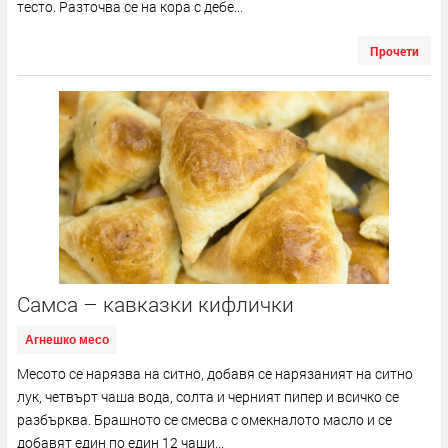
тесто. Разточва се на кора с дебе...
Прочети
Самса – кавказки кифлички
Агнешко месо
Месото се нарязва на ситно, добавя се нарязаният на ситно
лук, четвърт чаша вода, солта и черният пипер и всичко се
разбърква. Брашното се смесва с омекналото масло и се
добавят един по един 12 чаши...