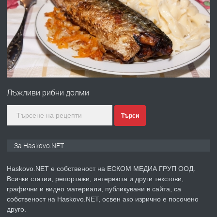
ПРЕДЛАГА
№4120 Магазин/Офис под наем в кв.
Любен Каравелов, Хасково-близо до
градската градина!
преди 3 дни
ПРЕДЛАГА
ПРОСТОРЕН ТРИСТАЕН
АПАРТАМЕНТ В НОВА СГРАДА КВ.
Лъжливи рибни долми
КУБА
преди 3 дни
Търси
ПРЕДЛАГА
Продавам парцел в гр. Хасково кв.
За Haskovo.NET
Хисаря до ток, вода,канализация,
асфалт 0889 537 426
Haskovo.NET е собственост на ЕСКОМ МЕДИА ГРУП ООД.
Всички статии, репортажи, интервюта и други текстови,
преди 3 дни
графични и видео материали, публикувани в сайта, са
собственост на Haskovo.NET, освен ако изрично е посочено
ПРЕДЛАГА
СГЛОБЯВАНЕ НА МЕБЕЛИ.
друго.