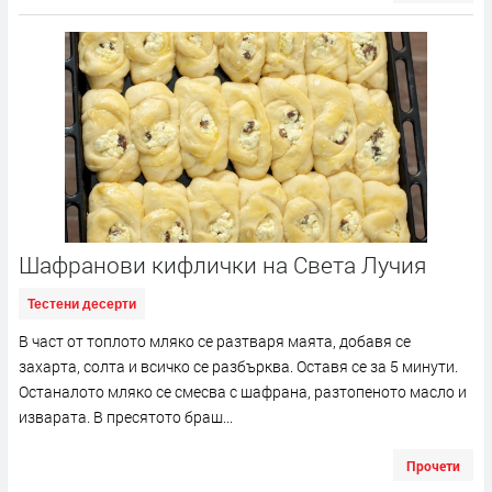
Шафранови кифлички на Света Лучия
Тестени десерти
В част от топлото мляко се разтваря маята, добавя се
захарта, солта и всичко се разбърква. Оставя се за 5 минути.
Останалото мляко се смесва с шафрана, разтопеното масло и
изварата. В пресятото браш...
Прочети