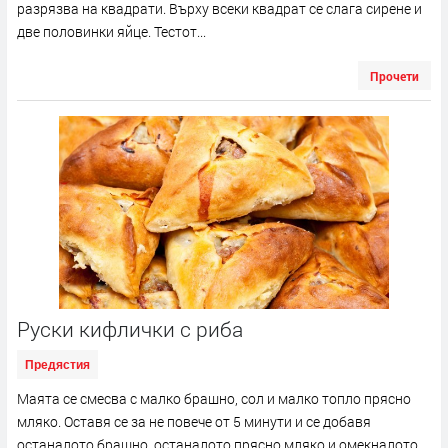
разрязва на квадрати. Върху всеки квадрат се слага сирене и
две половинки яйце. Тестот...
Прочети
Руски кифлички с риба
Предястия
Маята се смесва с малко брашно, сол и малко топло прясно
мляко. Оставя се за не повече от 5 минути и се добавя
останалото брашно, останалото прясно мляко и омекналото