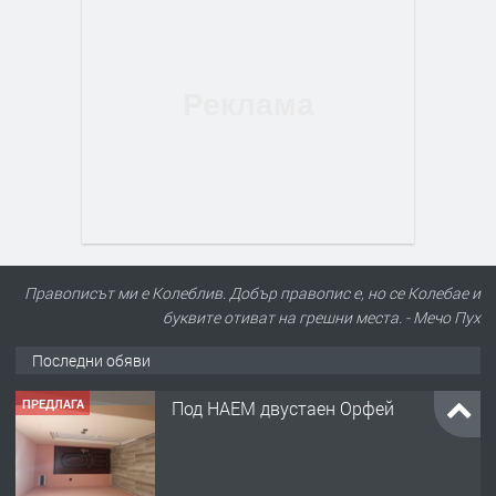
Правописът ми е Колеблив. Добър правопис е, но се Колебае и
буквите отиват на грешни места. - Мечо Пух
Последни обяви
ПРЕДЛАГА
Нов апартамент на ул. Липа до
Езикова гимназия