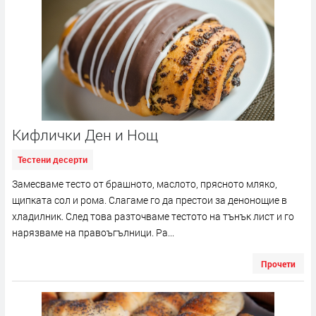
Кифлички Ден и Нощ
Тестени десерти
Замесваме тесто от брашното, маслото, прясното мляко,
щипката сол и рома. Слагаме го да престои за денонощие в
хладилник. След това разточваме тестото на тънък лист и го
нарязваме на правоъгълници. Ра...
Прочети