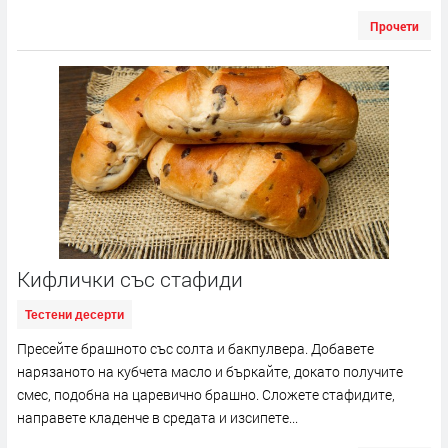
Прочети
Кифлички със стафиди
Тестени десерти
Пресейте брашното със солта и бакпулвера. Добавете
нарязаното на кубчета масло и бъркайте, докато получите
смес, подобна на царевично брашно. Сложете стафидите,
направете кладенче в средата и изсипете...