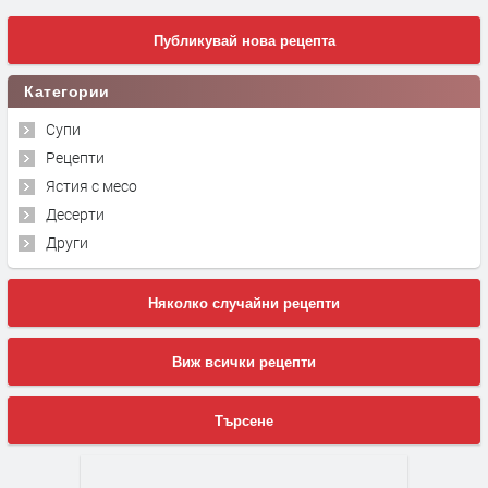
Публикувай нова рецепта
Категории
Супи
Рецепти
Ястия с месо
Десерти
Други
Няколко случайни рецепти
Виж всички рецепти
Търсене