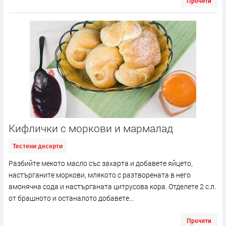
Прочети
Кифлички с моркови и мармалад
Тестени десерти
Разбийте мекото масло със захарта и добавете яйцето,
настърганите моркови, млякото с разтворената в него
амонячна сода и настърганата цитрусова кора. Отделете 2 с.л.
от брашното и останалото добавете...
Прочети