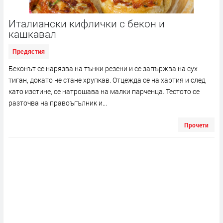
Италиански кифлички с бекон и
кашкавал
Предястия
Беконът се нарязва на тънки резени и се запържва на сух
тиган, докато не стане хрупкав. Отцежда се на хартия и след
като изстине, се натрошава на малки парченца. Тестото се
разточва на правоъгълник и...
Прочети