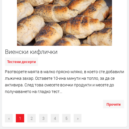
Виенски кифлички
Тестени десерти
Разтворете маята в малко прясно мляко, в което сте добавили
лъжичка захар. Оставете 10-ина минути на топло, за да се
активира. След това смесете всички продукти и месете до
получаването на гладко тест...
Прочети
«
1
2
3
4
5
»