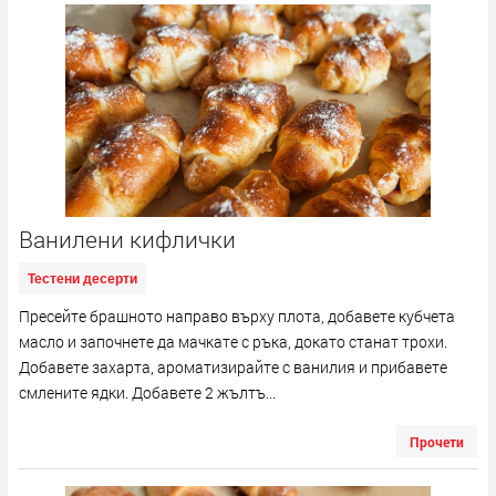
Ванилени кифлички
Тестени десерти
Пресейте брашното направо върху плота, добавете кубчета
масло и започнете да мачкате с ръка, докато станат трохи.
Добавете захарта, ароматизирайте с ванилия и прибавете
смлените ядки. Добавете 2 жълтъ...
Прочети