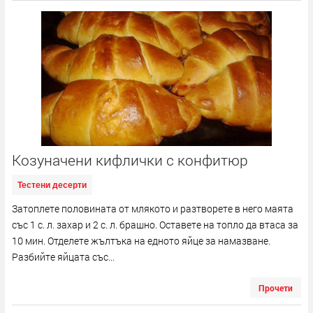
Козуначени кифлички с конфитюр
Тестени десерти
Затоплете половината от млякото и разтворете в него маята
със 1 с. л. захар и 2 с. л. брашно. Оставете на топло да втаса за
10 мин. Отделете жълтъка на едното яйце за намазване.
Разбийте яйцата със...
Прочети