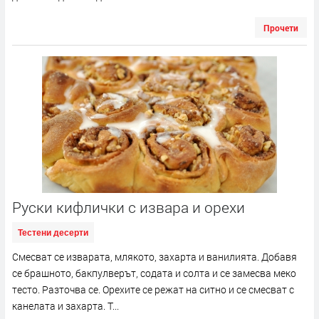
Прочети
Руски кифлички с извара и орехи
Тестени десерти
Смесват се изварата, млякото, захарта и ванилията. Добавя
се брашното, бакпулверът, содата и солта и се замесва меко
тесто. Разточва се. Орехите се режат на ситно и се смесват с
канелата и захарта. Т...