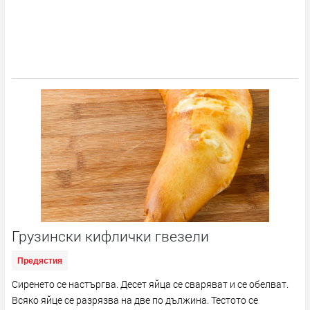
Грузински кифлички гвезели
Предястия
Сиренето се настъргва. Десет яйца се сваряват и се обелват.
Всяко яйце се разрязва на две по дължина. Тестото се