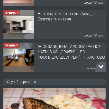
преди 18 часа
ПРЕДЛАГА
🔑 ОБЗАВЕДЕНА ГАРСОНИЕРА ПОД
НАЕМ В КВ. „ОРФЕЙ“ – ДО
КОМПЛЕКС „ВЕСПРЕМ“, ГР. ХАСКОВО
преди 1 ден
ПРЕДЛАГА
НАПЪЛНО ОБЗАВЕДЕН И
ОБОРУДВАН ТРИСТАЕН
АПАРТАМЕНТ В ЦЕНТЪРА НА ГР.
ХАСКОВО
преди 2 дни
ПРЕДЛАГА
Давам гараж под наем
Случайна рецепта
преди 2 дни