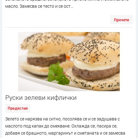
масло. Замесва се тесто и се ост...
Прочети
Руски зелеви кифлички
Предястия
Зелето се нарязва на ситно, посолява се и се задушава с
маслото под капак до омекване. Охлажда се, пасира се,
добавя се брашното, маргаринът и сметаната и се замесва