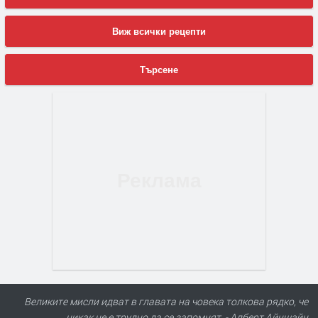
Виж всички рецепти
Търсене
Великите мисли идват в главата на човека толкова рядко, че
никак не е трудно да се запомнят. - Алберт Айнщайн