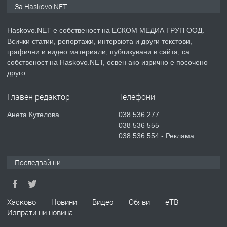
За Haskovo.NET
АПАРТАМЕНТ В НОВА СГРАДА КВ.
КУБА
Haskovo.NET е собственост на ЕСКОМ МЕДИА ГРУП ООД.
Всички статии, репортажи, интервюта и други текстови,
преди 3 дни
графични и видео материали, публикувани в сайта, са
собственост на Haskovo.NET, освен ако изрично е посочено
ПРЕДЛАГА
Продавам парцел в гр. Хасково кв.
друго.
Хисаря до ток, вода,канализация,
асфалт 0889 537 426
Главен редактор
Телефони
преди 3 дни
Анета Кутелова
038 536 277
038 536 555
ПРЕДЛАГА
СГЛОБЯВАНЕ НА МЕБЕЛИ.
038 536 554 - Реклама
Последвай ни
преди 3 дни
ПРЕДЛАГА
Хасково
Новини
Видео
Обяви
еТВ
№4119 Едностаен обзаведен
Изпрати ни новина
апартамент под наем в кв.
Училищни, гр. Хасково.