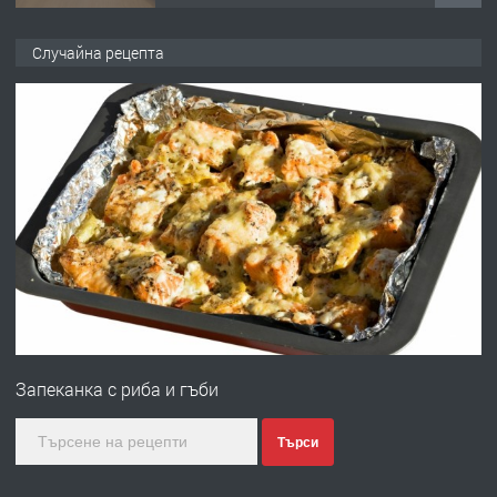
ПРЕДЛАГА
НАПЪЛНО ОБЗАВЕДЕН И
Случайна рецепта
ОБОРУДВАН ТРИСТАЕН
АПАРТАМЕНТ В ЦЕНТЪРА НА ГР.
ХАСКОВО
преди 2 дни
ПРЕДЛАГА
Давам гараж под наем
преди 2 дни
ПРЕДЛАГА
№4120 Магазин/Офис под наем в кв.
Любен Каравелов, Хасково-близо до
Запеканка с риба и гъби
градската градина!
преди 2 дни
Търси
ПРЕДЛАГА
ПРОСТОРЕН ТРИСТАЕН