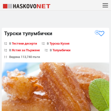
Турски тулумбички
0
В
Тестени десерти
В
Турска Кухня
В
Ястия за Пържене
В
Толумбички
Видяна 113,740 пъти