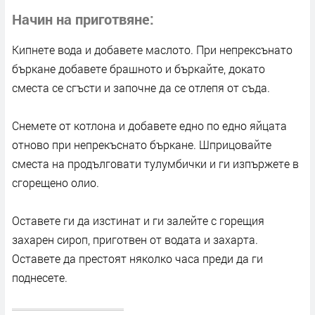
Начин на приготвяне
Кипнете вода и добавете маслото. При непрексънато
бъркане добавете брашното и бъркайте, докато
сместа се сгъсти и започне да се отлепя от съда.
Снемете от котлона и добавете едно по едно яйцата
отново при непрекъснато бъркане. Шприцовайте
сместа на продълговати тулумбички и ги изпържете в
сгорещено олио.
Оставете ги да изстинат и ги залейте с горещия
захарен сироп, приготвен от водата и захарта.
Оставете да престоят няколко часа преди да ги
поднесете.