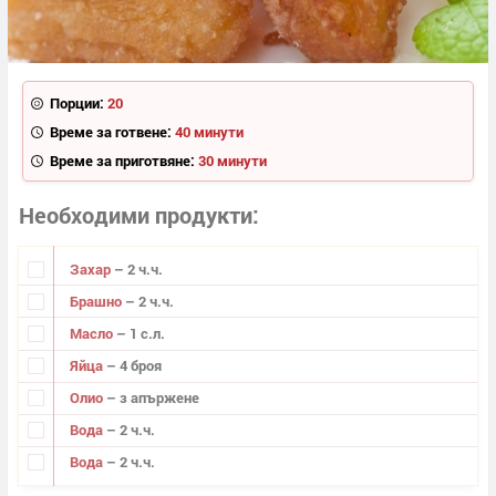
Порции:
20
Време за готвене:
40 минути
Време за приготвяне:
30 минути
Необходими продукти
Захар
– 2 ч.ч.
Брашно
– 2 ч.ч.
Масло
– 1 с.л.
Яйца
– 4 броя
Олио
– з апържене
Вода
– 2 ч.ч.
Вода
– 2 ч.ч.