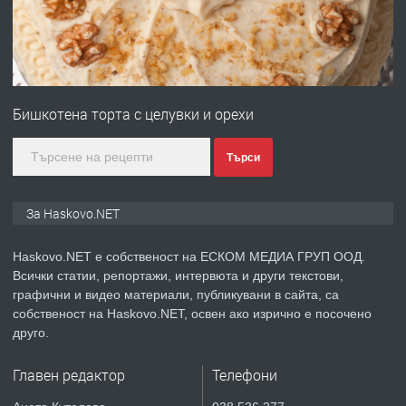
преди 2 дни
ПРЕДЛАГА
№4120 Магазин/Офис под наем в кв.
Любен Каравелов, Хасково-близо до
Бишкотена торта с целувки и орехи
градската градина!
преди 2 дни
Търси
ПРЕДЛАГА
ПРОСТОРЕН ТРИСТАЕН
За Haskovo.NET
АПАРТАМЕНТ В НОВА СГРАДА КВ.
КУБА
Haskovo.NET е собственост на ЕСКОМ МЕДИА ГРУП ООД.
Всички статии, репортажи, интервюта и други текстови,
преди 3 дни
графични и видео материали, публикувани в сайта, са
собственост на Haskovo.NET, освен ако изрично е посочено
ПРЕДЛАГА
Продавам парцел в гр. Хасково кв.
друго.
Хисаря до ток, вода,канализация,
асфалт 0889 537 426
Главен редактор
Телефони
преди 3 дни