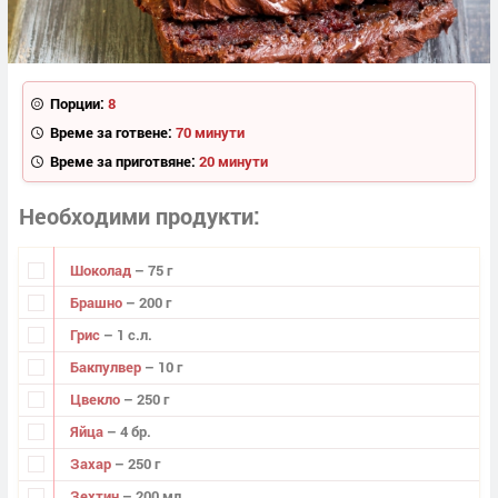
Порции:
8
Време за готвене:
70 минути
Време за приготвяне:
20 минути
Необходими продукти
Шоколад
– 75 г
Брашно
– 200 г
Грис
– 1 с.л.
Бакпулвер
– 10 г
Цвекло
– 250 г
Яйца
– 4 бр.
Захар
– 250 г
Зехтин
– 200 мл