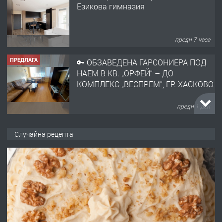
Езикова гимназия
преди 7 часа
ПРЕДЛАГА
🔑 ОБЗАВЕДЕНА ГАРСОНИЕРА ПОД
НАЕМ В КВ. „ОРФЕЙ“ – ДО
КОМПЛЕКС „ВЕСПРЕМ“, ГР. ХАСКОВО
преди 1 ден
ПРЕДЛАГА
НАПЪЛНО ОБЗАВЕДЕН И
Случайна рецепта
ОБОРУДВАН ТРИСТАЕН
АПАРТАМЕНТ В ЦЕНТЪРА НА ГР.
ХАСКОВО
преди 2 дни
ПРЕДЛАГА
Давам гараж под наем