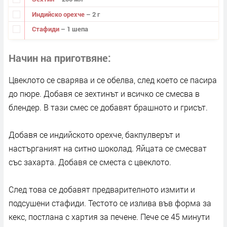
Индийско орехче
– 2 г
Стафиди
– 1 шепа
Начин на приготвяне
Цвеклото се сварява и се обелва, след което се пасира
до пюре. Добавя се зехтинът и всичко се смесва в
блендер. В тази смес се добавят брашното и грисът.
Добавя се индийското орехче, бакпулверът и
настърганият на ситно шоколад. Яйцата се смесват
със захарта. Добавя се сместа с цвеклото.
След това се добавят предварителното измити и
подсушени стафиди. Тестото се излива във форма за
кекс, постлана с хартия за печене. Пече се 45 минути