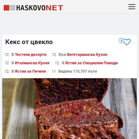
Кекс от цвекло
0
В
Тестени десерти
Във
Вегетарианска Кухня
В
Италианска Кухня
В
Ястия за Специални Поводи
В
Ястия за Печене
Видяна 115,707 пъти