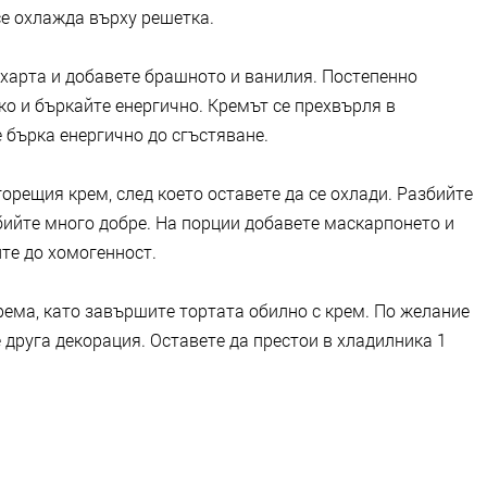
се охлажда върху решетка.
ахарта и добавете брашното и ванилия. Постепенно
о и бъркайте енергично. Кремът се прехвърля в
е бърка енергично до сгъстяване.
орещия крем, след което оставете да се охлади. Разбийте
бийте много добре. На порции добавете маскарпонето и
те до хомогенност.
рема, като завършите тортата обилно с крем. По желание
 друга декорация. Оставете да престои в хладилника 1