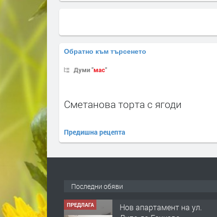
Обратно към търсенето
Думи "
мас
"
Сметанова торта с ягоди
Предишна рецепта
Последни обяви
ПРЕДЛАГА
Нов апартамент на ул.