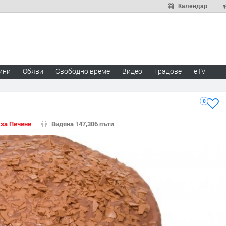
Календар
ини
Обяви
Свободно време
Видео
Градове
eTV
0
 за Печене
Видяна 147,306 пъти