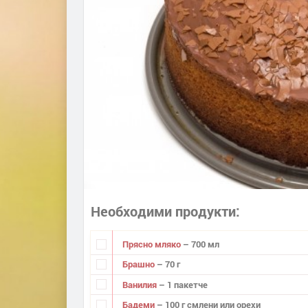
Необходими продукти
Прясно мляко
– 700 мл
Брашно
– 70 г
Ванилия
– 1 пакетче
Бадеми
– 100 г смлени или орехи