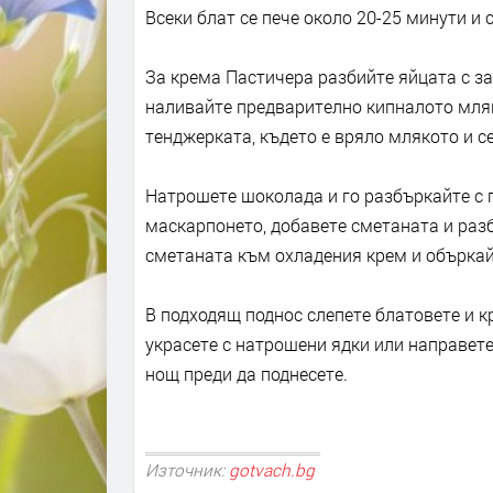
Всеки блат се пече около 20-25 минути и 
За крема Пастичера разбийте яйцата с з
наливайте предварително кипналото мляк
тенджерката, където е вряло млякото и с
Натрошете шоколада и го разбъркайте с г
маскарпонето, добавете сметаната и раз
сметаната към охладения крем и объркай
В подходящ поднос слепете блатовете и к
украсете с натрошени ядки или направете
нощ преди да поднесете.
Източник:
gotvach.bg