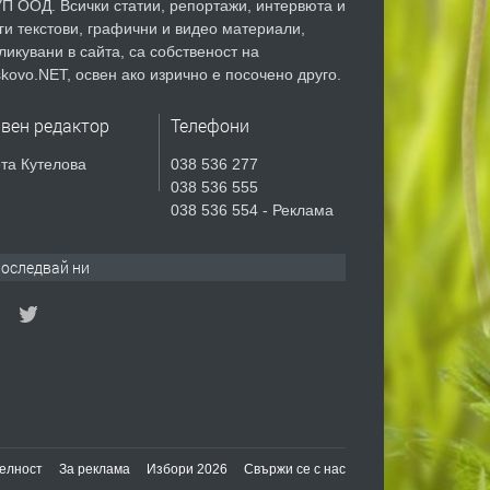
П ООД. Всички статии, репортажи, интервюта и
ги текстови, графични и видео материали,
ликувани в сайта, са собственост на
kovo.NET, освен ако изрично е посочено друго.
авен редактор
Телефони
та Кутелова
038 536 277
038 536 555
038 536 554 - Реклама
оследвай ни
елност
За реклама
Избори 2026
Свържи се с нас