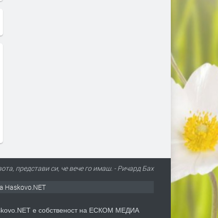
та, представи си, че вече го имаш. - Ричард Бах
а Haskovo.NET
kovo.NET е собственост на ЕСКОМ МЕДИА