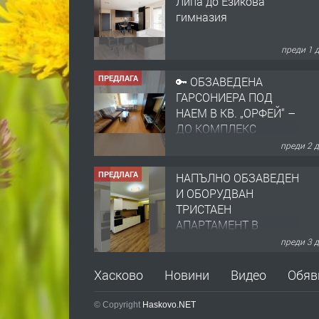
Липа до Езикова
гимназия
преди 1 
ПРЕДЛАГА
🔑 ОБЗАВЕДЕНА
ГАРСОНИЕРА ПОД
НАЕМ В КВ. „ОРФЕЙ“ –
ДО КОМПЛЕКС
„ВЕСПРЕМ“, ГР.
преди 2 
ХАСКОВО
ПРЕДЛАГА
НАПЪЛНО ОБЗАВЕДЕН
И ОБОРУДВАН
ТРИСТАЕН
АПАРТАМЕНТ В
ЦЕНТЪРА НА ГР.
преди 3 
ХАСКОВО
ПРЕДЛАГА
Давам гараж под наем
Хасково
Новини
Видео
Обяв
© Copyright
Haskovo.NET