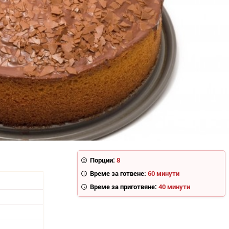
Порции:
8
Време за готвене:
60 минути
Време за приготвяне:
40 минути