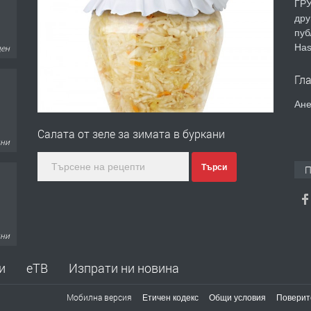
ГРУ
дру
пуб
Has
ден
Гл
Ане
Салата от зеле за зимата в буркани
дни
Търси
П
дни
и
еТВ
Изпрати ни новина
Мобилна версия
Етичен кодекс
Общи условия
Поверит