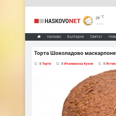
°C
28
Хасково
България
Светът
Нов
Торта Шоколадово маскарпоне
В
Торти
В
Италианска Кухня
В
Ястия