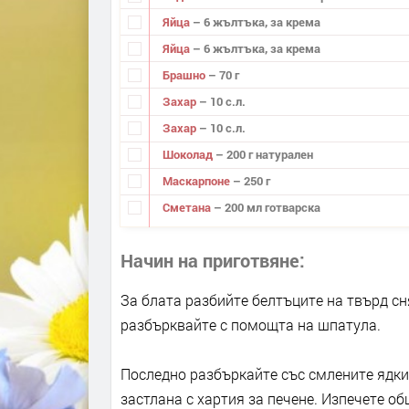
Яйца
– 6 жълтъка, за крема
Яйца
– 6 жълтъка, за крема
Брашно
– 70 г
Захар
– 10 с.л.
Захар
– 10 с.л.
Шоколад
– 200 г натурален
Маскарпоне
– 250 г
Сметана
– 200 мл готварска
Начин на приготвяне
За блата разбийте белтъците на твърд сн
разбърквайте с помощта на шпатула.
Последно разбъркайте със смлените ядки 
застлана с хартия за печене. Изпечете о