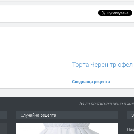
Торта Черен трюфел
Следваща рецепта
За да постигнеш нещо в живо
Случайна рецепта
З
Has