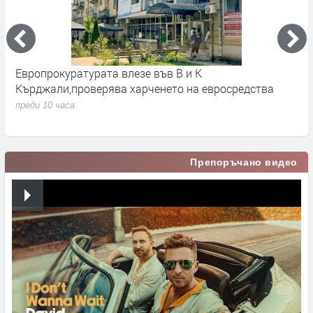
Европрокуратурата влезе във В и К
С
Кърджали,проверява харченето на евросредства
К
преди 10 часа
п
Препоръчано видео