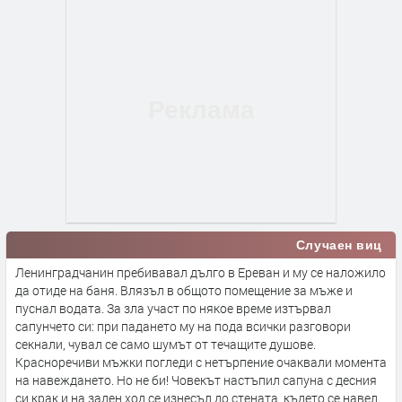
Случаен виц
Ленинградчанин пребивавал дълго в Ереван и му се наложило
да отиде на баня. Влязъл в общото помещение за мъже и
пуснал водата. За зла участ по някое време изтървал
сапунчето си: при падането му на пода всички разговори
секнали, чувал се само шумът от течащите душове.
Красноречиви мъжки погледи с нетърпение очаквали момента
на навеждането. Но не би! Човекът настъпил сапуна с десния
си крак и на заден ход се изнесъл до стената, където се навел.