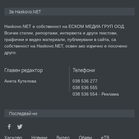
ПРЕДЛАГА
ПРОСТОРЕН ТРИСТАЕН
За Haskovo.NET
АПАРТАМЕНТ В НОВА СГРАДА КВ.
КУБА
Haskovo.NET е собственост на ЕСКОМ МЕДИА ГРУП ООД.
Всички статии, репортажи, интервюта и други текстови,
преди 3 дни
графични и видео материали, публикувани в сайта, са
собственост на Haskovo.NET, освен ако изрично е посочено
ПРЕДЛАГА
Продавам парцел в гр. Хасково кв.
друго.
Хисаря до ток, вода,канализация,
асфалт 0889 537 426
Главен редактор
Телефони
преди 3 дни
Анета Кутелова
038 536 277
038 536 555
ПРЕДЛАГА
СГЛОБЯВАНЕ НА МЕБЕЛИ.
038 536 554 - Реклама
Последвай ни
преди 3 дни
ПРЕДЛАГА
№4119 Едностаен обзаведен
Хасково
Новини
Видео
Обяви
еТВ