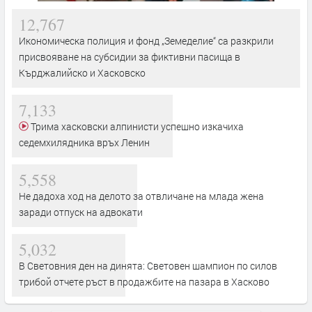
12,767
Икономическа полиция и фонд „Земеделие“ са разкрили
присвояване на субсидии за фиктивни пасища в
Кърджалийско и Хасковско
7,133
Трима хасковски алпинисти успешно изкачиха
седемхилядника връх Ленин
5,558
Не дадоха ход на делото за отвличане на млада жена
заради отпуск на адвокати
5,032
В Световния ден на динята: Световен шампион по силов
трибой отчете ръст в продажбите на пазара в Хасково