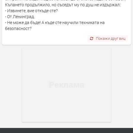
Къпането продължило, но съседът му по душ не издържал:
- Извинете, вие откъде сте?
- От Ленинград.
- Не може да бъде! А къде сте научили техниката на
безопасност?
Покажи друг виц