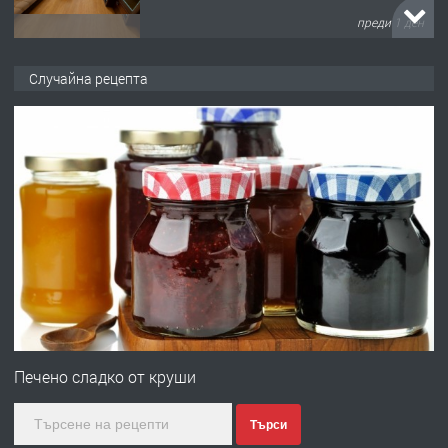
преди 1 ден
ПРЕДЛАГА
НАПЪЛНО ОБЗАВЕДЕН И
Случайна рецепта
ОБОРУДВАН ТРИСТАЕН
АПАРТАМЕНТ В ЦЕНТЪРА НА ГР.
ХАСКОВО
преди 2 дни
ПРЕДЛАГА
Давам гараж под наем
преди 2 дни
ПРЕДЛАГА
№4120 Магазин/Офис под наем в кв.
Любен Каравелов, Хасково-близо до
Печено сладко от круши
градската градина!
Търси
преди 2 дни