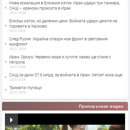
Нова ескалация в Близкия изток: Иран удари три танкера,
САЩ – ирански проксита в Ирак
29.07.2026
Близък изток, но далечни цени: Войната удари цените на
горивата в Хасково
28.07.2026
След Русия: Украйна отвори нов фронт в световния
конфликт
28.07.2026
Иран, Ормуз, Червено море и хутите: какво ще стане с
петрола
24.07.2026
САЩ са дали 37,5 млрд. за войната в Иран. Хегсет иска още.
23.07.2026
Тримата глупаци
22.07.2026
Препоръчано видео