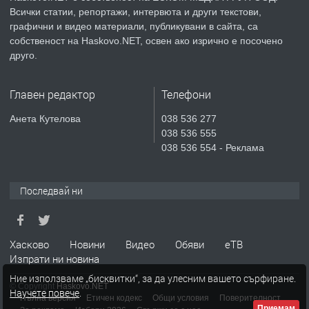
Всички статии, репортажи, интервюта и други текстови,
преди 3 дни
графични и видео материали, публикувани в сайта, са
собственост на Haskovo.NET, освен ако изрично е посочено
ПРЕДЛАГА
Продавам парцел в гр. Хасково кв.
друго.
Хисаря до ток, вода,канализация,
асфалт 0889 537 426
Главен редактор
Телефони
преди 3 дни
Анета Кутелова
038 536 277
038 536 555
ПРЕДЛАГА
СГЛОБЯВАНЕ НА МЕБЕЛИ.
038 536 554 - Реклама
Последвай ни
преди 3 дни
ПРЕДЛАГА
№4119 Едностаен обзаведен
Хасково
Новини
Видео
Обяви
еТВ
апартамент под наем в кв.
Изпрати ни новина
Училищни, гр. Хасково.
Ние използваме „бисквитки“, за да улесним вашето сърфиране.
© Copyright
Haskovo.NET
Научете повече
.
преди 3 дни
Пълна версия
Етичен кодекс
Общи условия
Поверителност
Приемам