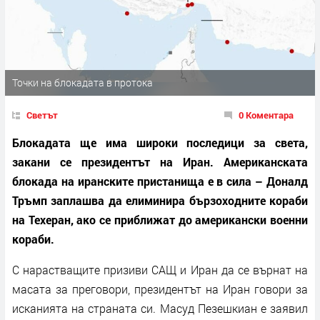
Точки на блокадата в протока
Светът
0 Коментара
Блокадата ще има широки последици за света,
закани се президентът на Иран. Американската
блокада на иранските пристанища е в сила – Доналд
Тръмп заплашва да елиминира бързоходните кораби
на Техеран, ако се приближат до американски военни
кораби.
С нарастващите призиви САЩ и Иран да се върнат на
масата за преговори, президентът на Иран говори за
исканията на страната си. Масуд Пезешкиан е заявил