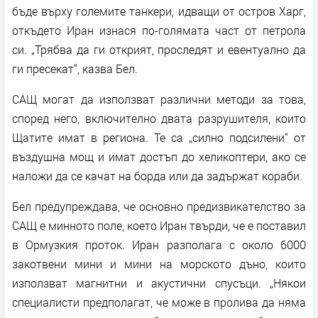
бъде върху големите танкери, идващи от остров Харг,
откъдето Иран изнася по-голямата част от петрола
си. „Трябва да ги открият, проследят и евентуално да
ги пресекат“, казва Бел.
САЩ могат да използват различни методи за това,
според него, включително двата разрушителя, които
Щатите имат в региона. Те са „силно подсилени“ от
въздушна мощ и имат достъп до хеликоптери, ако се
наложи да се качат на борда или да задържат кораби.
Бел предупреждава, че основно предизвикателство за
САЩ е минното поле, което Иран твърди, че е поставил
в Ормузкия проток. Иран разполага с около 6000
закотвени мини и мини на морското дъно, които
използват магнитни и акустични спусъци. „Някои
специалисти предполагат, че може в пролива да няма