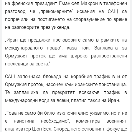
на френския президент Еманюел Макрон в телефонен
разговор, че „прекомерните“ искания на САЩ са
попречили на постигането на споразумение по време
на разговорите през уикенда.
„Иран ще продължи преговорите само в рамките на
международното право“, каза той. Заплахата за
Ормузкия проток ще има широко разпространени
последици за света.“
САЩ започнаха блокада на корабния трафик в и от
Ормузкия проток, насочен към иранските пристанища.
Те заплашиха да прекратят всякакъв трафик в
международни води за всеки, платил такси на Иран.
„Това не само би било изключително уязвимо, но и не
е наистина необходимо“, коментира военният
анализатор Шон Бел. Според него основният фокус ще