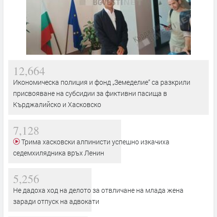
12,664
Икономическа полиция и фонд „Земеделие“ са разкрили
присвояване на субсидии за фиктивни пасища в
Кърджалийско и Хасковско
7,128
Трима хасковски алпинисти успешно изкачиха
седемхилядника връх Ленин
5,256
Не дадоха ход на делото за отвличане на млада жена
заради отпуск на адвокати