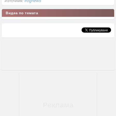
Източник:
frognews
Видеа по темата