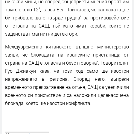
никакви мини, но според общоприети мнения броят им
там е около 12“, казва Бел. Той казва, че заплахата „не
би трябвало да е твърде трудна“ за противодействие
от страна на САЩ, тъй като имат кораби, които не
задействат магнитни детектори.
Междувременно китайското външно министерство
заяви, че блокадата на иранските пристанища от
страна на САЩ е „опасна и безотговорна“. Говорителят
Гуо Джиакун каза, че този ход само ще изостри
напрежението в региона. Според него, въпреки
временното прекратяване на огъня, САЩ са увеличили
военното си присъствие и са наложили целенасочена
блокада, което ще изостри конфликта.