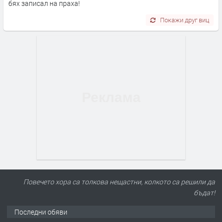
бях записал на праха!
Покажи друг виц
Повечето хора са толкова нещастни, колкото са решили да
бъдат!
Последни обяви