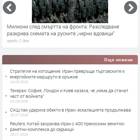
Милиони след смъртта на фронта: Разследване
Г
разкрива схемата на руските „черни вдовици“
в
преди 1 ден
п
Още новини
Стратегия на изтощение: Иран превръща търговските и
енергийните маршрути в оръжие
04.08.2026
Teхеран: София, Лондон и Киев казаха, че „няма да станат
част от войната“
03.08.2026
САЩ пак удариха обекти в Иран, ескалацията продължава
30.07.2026
Reuters: Китай захранва Иран с 400 преносими зенитно-
ракетни комплекса до седмици
29.07.2026