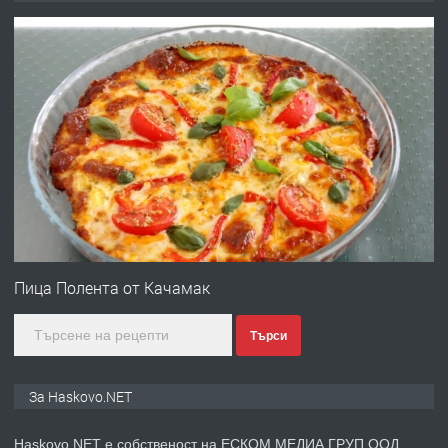
ОБОРУДВАН ТРИСТАЕН
АПАРТАМЕНТ В ЦЕНТЪРА НА ГР.
ХАСКОВО
преди 2 дни
ПРЕДЛАГА
Давам гараж под наем
преди 2 дни
ПРЕДЛАГА
№4120 Магазин/Офис под наем в кв.
Любен Каравелов, Хасково-близо до
Пица Полента от Качамак
градската градина!
Търси
преди 2 дни
ПРЕДЛАГА
ПРОСТОРЕН ТРИСТАЕН
За Haskovo.NET
АПАРТАМЕНТ В НОВА СГРАДА КВ.
КУБА
Haskovo.NET е собственост на ЕСКОМ МЕДИА ГРУП ООД.