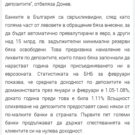
депозитите“, отбеляза Донев.
Банките в България са свръхликвидни, след като
голяма част от левовете в обращение бяха внесени, за
да бъдат автоматично превалутирани в евро, а други
над 15 млрд. лв. задължителни минимални резерви
бяха освободени. Това предизвика намаление на
лихвите по депозитите, които плахо бяха започнали да
нарастват година преди присъединяването ни в
еврозоната. Статистиката на БНБ за февруари
показва, че средната доходност по депозитите на
домакинствата през януари и февруари е 1.05-1.08%,
докато година преди това е била 1.11% Всъщност
олихвяване на депозитите предоставят само някои от
по-малките банки в страната. Първите пет големи
банки продължават да държат спестяванията на
клиентите си на нулева доходност.