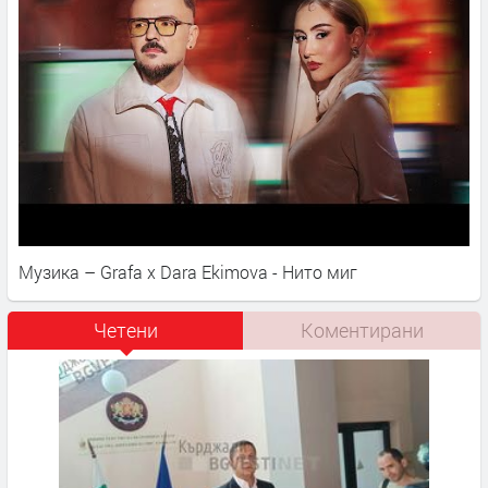
Музика – Grafa x Dara Ekimova - Нито миг
Четени
Коментирани