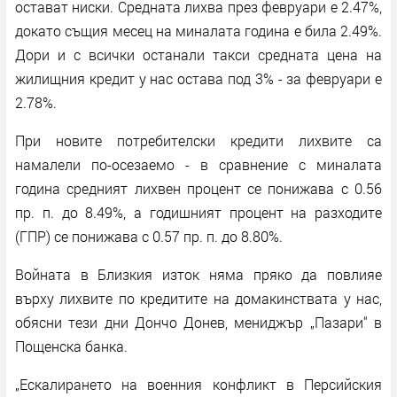
остават ниски. Средната лихва през февруари е 2.47%,
докато същия месец на миналата година е била 2.49%.
Дори и с всички останали такси средната цена на
жилищния кредит у нас остава под 3% - за февруари е
2.78%.
При новите потребителски кредити лихвите са
намалели по-осезаемо - в сравнение с миналата
година средният лихвен процент се понижава с 0.56
пр. п. до 8.49%, а годишният процент на разходите
(ГПР) се понижава с 0.57 пр. п. до 8.80%.
Войната в Близкия изток няма пряко да повлияе
върху лихвите по кредитите на домакинствата у нас,
обясни тези дни Дончо Донев, мениджър „Пазари“ в
Пощенска банка.
„Ескалирането на военния конфликт в Персийския