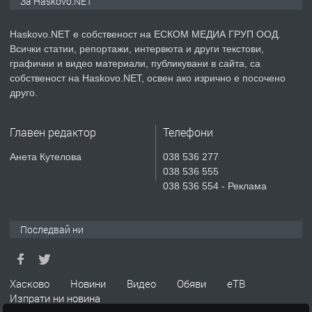
За Haskovo.NET
АПАРТАМЕНТ В НОВА СГРАДА КВ.
КУБА
Haskovo.NET е собственост на ЕСКОМ МЕДИА ГРУП ООД.
Всички статии, репортажи, интервюта и други текстови,
преди 4 дни
графични и видео материали, публикувани в сайта, са
собственост на Haskovo.NET, освен ако изрично е посочено
ПРЕДЛАГА
Продавам парцел в гр. Хасково кв.
друго.
Хисаря до ток, вода,канализация,
асфалт 0889 537 426
Главен редактор
Телефони
преди 4 дни
Анета Кутелова
038 536 277
038 536 555
ПРЕДЛАГА
СГЛОБЯВАНЕ НА МЕБЕЛИ.
038 536 554 - Реклама
Последвай ни
преди 4 дни
ПРЕДЛАГА
№4119 Едностаен обзаведен
Хасково
Новини
Видео
Обяви
еТВ
апартамент под наем в кв.
Изпрати ни новина
Училищни, гр. Хасково.