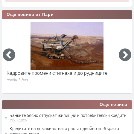
Още новини от Пари
Кадровите промени стигнаха и до рудниците
П
1
преди 3 дни
п
Още новини
Банките бясно отпускат жилищни и потребителски кредити
28.07.2026
Кредитите на домакинствата растат двойно по-бързо от
спестяванията