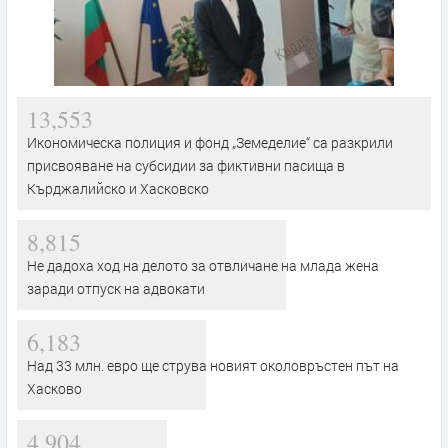
13,553
Икономическа полиция и фонд „Земеделие“ са разкрили
присвояване на субсидии за фиктивни пасища в
Кърджалийско и Хасковско
8,815
Не дадоха ход на делото за отвличане на млада жена
заради отпуск на адвокати
6,183
Над 33 млн. евро ще струва новият околовръстен път на
Хасково
4,904