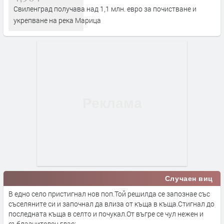
Свиленград получава над 1,1 млн. евро за почистване и
укрепване на река Марица
Случаен виц
В едно село пристигнал нов поп.Той решилда се запознае със
съселяните си и започнал да влиза от къща в къща.Стигнал до
последната къща в селто и почукал.От въгре се чул нежен и
съблазнителен глас: