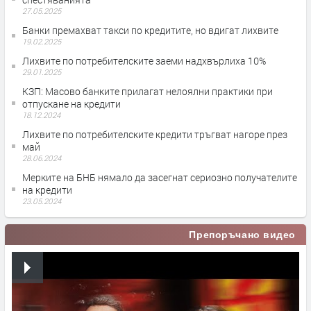
27.05.2025
Банки премахват такси по кредитите, но вдигат лихвите
19.02.2025
Лихвите по потребителските заеми надхвърлиха 10%
29.01.2025
КЗП: Масово банките прилагат нелоялни практики при
отпускане на кредити
18.12.2024
Лихвите по потребителските кредити тръгват нагоре през
май
28.06.2024
Мерките на БНБ нямало да засегнат сериозно получателите
на кредити
23.05.2024
Препоръчано видео