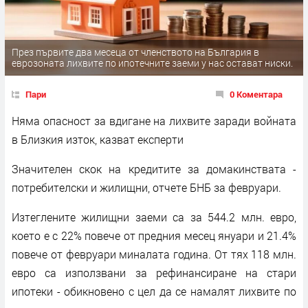
През първите два месеца от членството на България в
еврозоната лихвите по ипотечните заеми у нас остават ниски.
Пари
0 Коментара
Няма опасност за вдигане на лихвите заради войната
в Близкия изток, казват експерти
Значителен скок на кредитите за домакинствата -
потребителски и жилищни, отчете БНБ за февруари.
Изтеглените жилищни заеми са за 544.2 млн. евро,
което е с 22% повече от предния месец януари и 21.4%
повече от февруари миналата година. От тях 118 млн.
евро са използвани за рефинансиране на стари
ипотеки - обикновено с цел да се намалят лихвите по