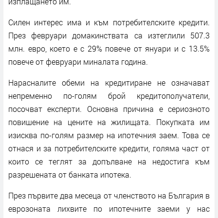
изплащането им.
Силен интерес има и към потребителските кредити.
През февруари домакинствата са изтеглили 507.3
млн. евро, което е с 29% повече от януари и с 13.5%
повече от февруари миналата година.
Нарасналите обеми на кредитиране не означават
непременно по-голям брой кредитополучатели,
посочват експерти. Основна причина е сериозното
повишение на цените на жилищата. Покупката им
изисква по-голям размер на ипотечния заем. Това се
отнася и за потребителските кредити, голяма част от
които се теглят за допълване на недостига към
разрешената от банката ипотека.
През първите два месеца от членството на България в
еврозоната лихвите по ипотечните заеми у нас