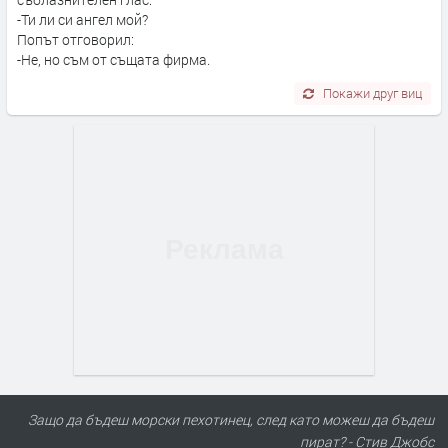
-Ти ли си ангел мой?
Попът отговорил:
-Не, но съм от същата фирма.
Покажи друг виц
Защо да бъдеш морски пехотинец, след като можеш да бъдеш
пират? - Стив Джобс