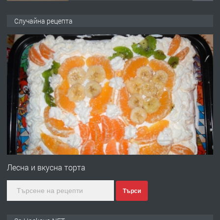
ПРЕДЛАГА
НАПЪЛНО ОБЗАВЕДЕН И
Случайна рецепта
ОБОРУДВАН ТРИСТАЕН
АПАРТАМЕНТ В ЦЕНТЪРА НА ГР.
ХАСКОВО
преди 3 дни
ПРЕДЛАГА
Давам гараж под наем
преди 3 дни
ПРЕДЛАГА
№4120 Магазин/Офис под наем в кв.
Любен Каравелов, Хасково-близо до
Лесна и вкусна торта
градската градина!
Търси
преди 3 дни
ПРЕДЛАГА
ПРОСТОРЕН ТРИСТАЕН