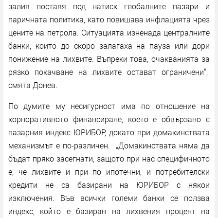
залив поставя под натиск глобалните пазари и
паричната политика, като повишава инфлацията чрез
цените на петрола. Ситуацията изненада централните
банки, които до скоро залагаха на пауза или дори
понижение на лихвите. Въпреки това, очакванията за
рязко покачване на лихвите остават ограничени“,
смята Донев.
По думите му несигурност има по отношение на
корпоративното финансиране, което е обвързано с
пазарния индекс ЮРИБОР, докато при домакинствата
механизмът е по-различен. „Домакинствата няма да
бъдат пряко засегнати, защото при нас специфичното
е, че лихвите и при по ипотечни, и потребителски
кредити не са базирани на ЮРИБОР с някои
изключения. Във всички големи банки се ползва
индекс, който е базиран на лихвения процент на