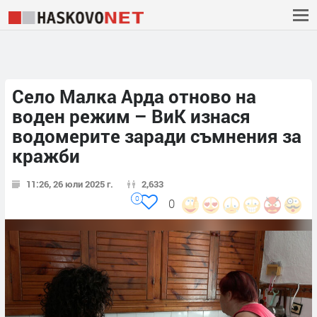
Село Малка Арда отново на
воден режим – ВиК изнася
водомерите заради съмнения за
кражби
11:26, 26 юли 2025 г.
2,633
0
0