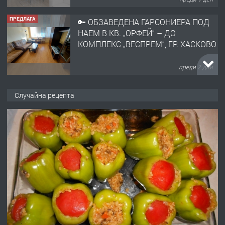
ПРЕДЛАГА
🔑 ОБЗАВЕДЕНА ГАРСОНИЕРА ПОД
НАЕМ В КВ. „ОРФЕЙ“ – ДО
КОМПЛЕКС „ВЕСПРЕМ“, ГР. ХАСКОВО
преди 2 дни
ПРЕДЛАГА
НАПЪЛНО ОБЗАВЕДЕН И
Случайна рецепта
ОБОРУДВАН ТРИСТАЕН
АПАРТАМЕНТ В ЦЕНТЪРА НА ГР.
ХАСКОВО
преди 3 дни
ПРЕДЛАГА
Давам гараж под наем
преди 3 дни
ПРЕДЛАГА