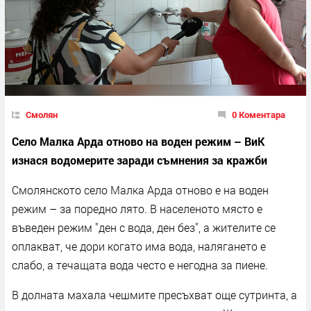
Смолян
0 Коментара
Село Малка Арда отново на воден режим – ВиК
изнася водомерите заради съмнения за кражби
Смолянското село Малка Арда отново е на воден
режим – за поредно лято. В населеното място е
въведен режим "ден с вода, ден без", а жителите се
оплакват, че дори когато има вода, налягането е
слабо, а течащата вода често е негодна за пиене.
В долната махала чешмите пресъхват още сутринта, а