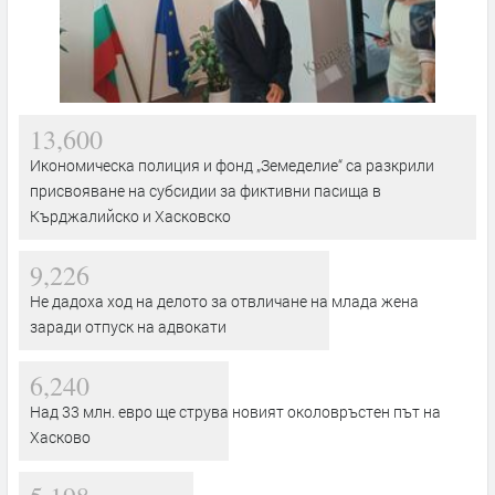
13,600
Икономическа полиция и фонд „Земеделие“ са разкрили
присвояване на субсидии за фиктивни пасища в
Кърджалийско и Хасковско
9,226
Не дадоха ход на делото за отвличане на млада жена
заради отпуск на адвокати
6,240
Над 33 млн. евро ще струва новият околовръстен път на
Хасково