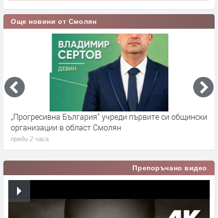
Още новини от Смолян
„Прогресивна България“ учреди първите си общински
П
организации в област Смолян
н
преди 2 часа
п
Препоръчано видео