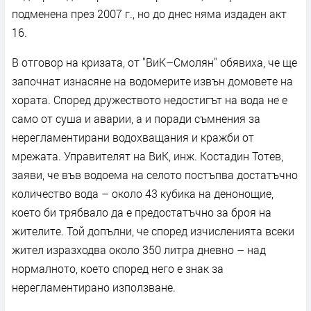
подменена през 2007 г., но до днес няма издаден акт
16.
В отговор на кризата, от "ВиК–Смолян" обявиха, че ще
започнат изнасяне на водомерите извън домовете на
хората. Според дружеството недостигът на вода не е
само от суша и аварии, а и поради съмнения за
нерегламентирани водохващания и кражби от
мрежата. Управителят на ВиК, инж. Костадин Тотев,
заяви, че във водоема на селото постъпва достатъчно
количество вода – около 43 кубика на денонощие,
което би трябвало да е предостатъчно за броя на
жителите. Той допълни, че според изчисленията всеки
жител изразходва около 350 литра дневно – над
нормалното, което според него е знак за
нерегламентирано използване.