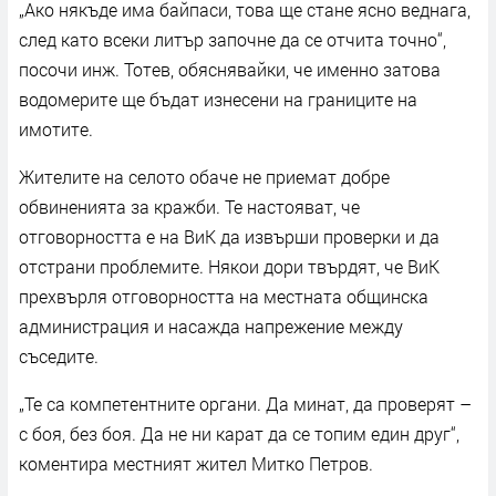
„Ако някъде има байпаси, това ще стане ясно веднага,
след като всеки литър започне да се отчита точно“,
посочи инж. Тотев, обяснявайки, че именно затова
водомерите ще бъдат изнесени на границите на
имотите.
Жителите на селото обаче не приемат добре
обвиненията за кражби. Те настояват, че
отговорността е на ВиК да извърши проверки и да
отстрани проблемите. Някои дори твърдят, че ВиК
прехвърля отговорността на местната общинска
администрация и насажда напрежение между
съседите.
„Те са компетентните органи. Да минат, да проверят –
с боя, без боя. Да не ни карат да се топим един друг“,
коментира местният жител Митко Петров.