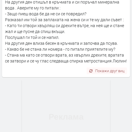
На другия ден отишъл в кръчмата и си поръчал минерална
вода . Аверите му го питали :
- Защо пиеш вода бе да не си се повредил?
Разказал им той за заплахата на жена си и те му дали съвет :
- Като ти отвори хвърляш си дрехите вътре, на нея ще и стане
жал и ще пусне да спиш вкъщи.
Послушал ги той и се напил.
На другия ден влиза бесен в кръчмата и започва да псува.
- Какво бе не стана ли номера - го питали приятелите му?
- Стана ма като се отвори врата, аз хвърлих дрехите, вратата
се затвори и се чу глас следваща спирка метростанция Люлин!
Покажи друг виц