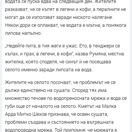
водата се пуска едва на следващия ден. Жителите
разказват, че се къпят в легени и кофи, а пералните не
могат да се използват заради ниското налягане.
Някои дори се оплакват, че водата е мътна, а понякога
липсва напълно.
„Недейте пита, в тия жеги е ужас. Ето, в тенджери се
къпах, и прах, в легени, в кофи“, казва Румяна, местна
жителка, която споделя, че синът ѝ не посещава
селото именно заради липсата на вода.
Жителите на селото посочват, че проблемът не се
дължи единствено на сушата. Според тях има
множество течове по водопреносната мрежа и вода се
губи още от началото на селото. Кметът на Малка
Арда Митко Шехов признава, че освен сушата,
проблеми създава и състоянието на вътрешната
водопроводна мрежа. Той припомня, че мрежата е