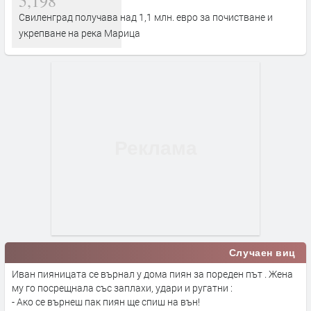
5,198
Свиленград получава над 1,1 млн. евро за почистване и
укрепване на река Марица
Случаен виц
Иван пияницата се върнал у дома пиян за пореден път . Жена
му го посрещнала със заплахи, удари и ругатни :
- Ако се върнеш пак пиян ще спиш на вън!