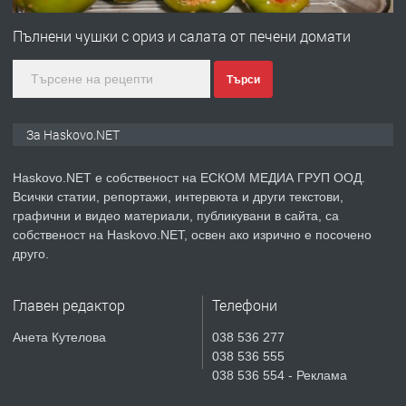
№4120 Магазин/Офис под наем в кв.
Любен Каравелов, Хасково-близо до
Пълнени чушки с ориз и салата от печени домати
градската градина!
Търси
преди 4 дни
ПРЕДЛАГА
ПРОСТОРЕН ТРИСТАЕН
За Haskovo.NET
АПАРТАМЕНТ В НОВА СГРАДА КВ.
КУБА
Haskovo.NET е собственост на ЕСКОМ МЕДИА ГРУП ООД.
Всички статии, репортажи, интервюта и други текстови,
преди 4 дни
графични и видео материали, публикувани в сайта, са
собственост на Haskovo.NET, освен ако изрично е посочено
ПРЕДЛАГА
Продавам парцел в гр. Хасково кв.
друго.
Хисаря до ток, вода,канализация,
асфалт 0889 537 426
Главен редактор
Телефони
преди 4 дни
Анета Кутелова
038 536 277
038 536 555
ПРЕДЛАГА
СГЛОБЯВАНЕ НА МЕБЕЛИ.
038 536 554 - Реклама