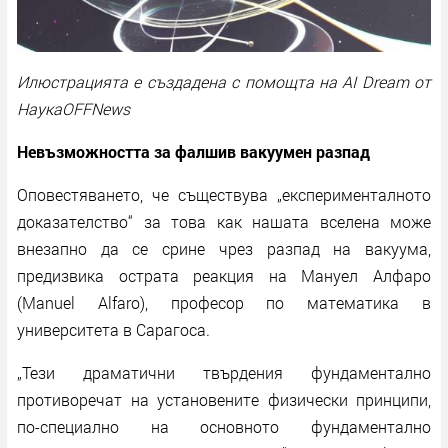
Илюстрацията е създадена с помощта на AI Dream от
НаукаOFFNews
Невъзможността за фалшив вакуумен разпад
Оповестяването, че съществува „експерименталното
доказателство“ за това как нашата вселена може
внезапно да се срине чрез разпад на вакуума,
предизвика острата реакция на Мануел Алфаро
(Manuel Alfaro), професор по математика в
университета в Сарагоса.
„Тези драматични твърдения фундаментално
противоречат на установените физически принципи,
по-специално на основното фундаментално