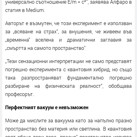
универсално съотношение E/m = c²", заявява Алфаро в
статия в Мedium.
Авторът е възмутен, че този експеримент е използван
за „всяване на страх“, за внушения, че живеем във
„временна“ вселена и драматични заглавия за
„смъртта на самото пространство"
„Тези сензационни интерпретации не само представят
погрешно експеримента с квантовия хибрид, но също
така разпространяват фундаментално погрешно
разбиране на физическата реалност“, обобщава
професорът.
Перфектният вакуум е невъзможен
Може да мислите за вакуума като за напълно празно
пространство без материя или светлина. В квантовия
свят обаче дори това „празно“ пространство изпитва