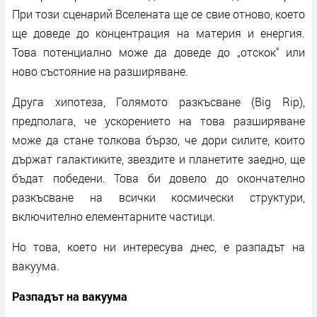
При този сценарий Вселената ще се свие отново, което
ще доведе до концентрация на материя и енергия.
Това потенциално може да доведе до „отскок“ или
ново състояние на разширяване.
Друга хипотеза, Голямото разкъсване (Big Rip),
предполага, че ускорението на това разширяване
може да стане толкова бързо, че дори силите, които
държат галактиките, звездите и планетите заедно, ще
бъдат победени. Това би довело до окончателно
разкъсване на всички космически структури,
включително елементарните частици.
Но това, което ни интересува днес, е разпадът на
вакуума.
Разпадът на вакуума