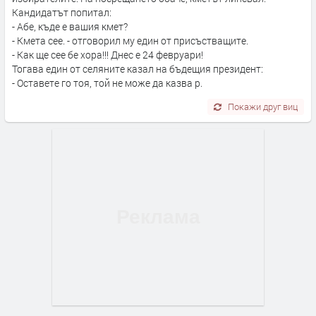
Кандидатът попитал:
- Абе, къде е вашия кмет?
- Кмета сее. - отговорил му един от присъстващите.
- Как ще сее бе хора!!! Днес е 24 февруари!
Тогава един от селяните казал на бъдещия президент:
- Оставете го тоя, той не може да казва р.
Покажи друг виц