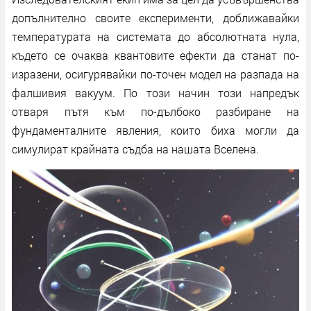
допълнително своите експерименти, доближавайки
температурата на системата до абсолютната нула,
където се очаква квантовите ефекти да станат по-
изразени, осигурявайки по-точен модел на разпада на
фалшивия вакуум. По този начин този напредък
отваря пътя към по-дълбоко разбиране на
фундаменталните явления, които биха могли да
симулират крайната съдба на нашата Вселена.