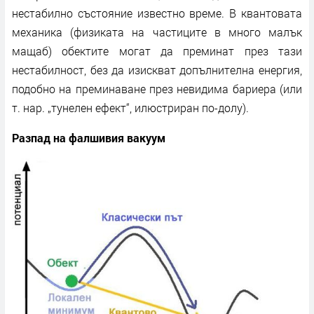
нестабилно състояние известно време. В квантовата
механика (физиката на частиците в много малък
мащаб) обектите могат да преминат през тази
нестабилност, без да изискват допълнителна енергия,
подобно на преминаване през невидима бариера (или
т. нар. „тунелен ефект“, илюстриран по-долу).
Разпад на фалшивия вакуум