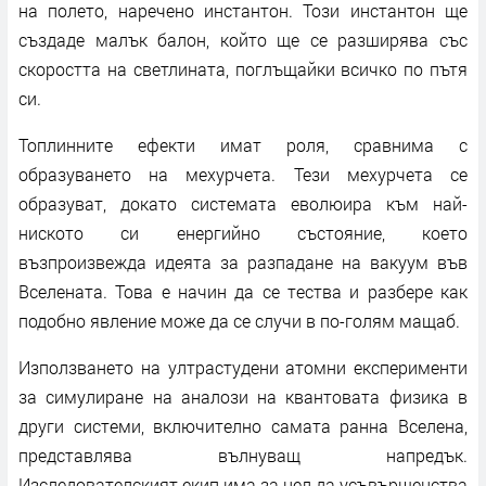
на полето, наречено инстантон. Този инстантон ще
създаде малък балон, който ще се разширява със
скоростта на светлината, поглъщайки всичко по пътя
си.
Топлинните ефекти имат роля, сравнима с
образуването на мехурчета. Тези мехурчета се
образуват, докато системата еволюира към най-
ниското си енергийно състояние, което
възпроизвежда идеята за разпадане на вакуум във
Вселената. Това е начин да се тества и разбере как
подобно явление може да се случи в по-голям мащаб.
Използването на ултрастудени атомни експерименти
за симулиране на аналози на квантовата физика в
други системи, включително самата ранна Вселена,
представлява вълнуващ напредък.
Изследователският екип има за цел да усъвършенства