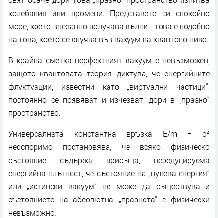
колебания или промени. Представете си спокойно
море, което внезапно получава вълни - това е подобно
на това, което се случва във вакуум на квантово ниво.
В крайна сметка перфектният вакуум е невъзможен,
защото квантовата теория диктува, че енергийните
флуктуации, известни като „виртуални частици“,
постоянно се появяват и изчезват, дори в „празно“
пространство.
Универсалната константна връзка E/m = c²
неоспоримо постановява, че всяко физическо
състояние съдържа присъща, нередуцируема
енергийна плътност, че състояние на „нулева енергия“
или „истински вакуум“ не може да съществува и
състоянието на абсолютна „празнота“ е физически
невъзможно.