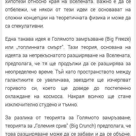
хипотези относно края на Вселената. Важно е да се
отбележи, че някои от тези идеи се основават на
сложни концепции на теоретичната физика и може да
са спекулативни.
Една такава идея е Голямото замръзване (Big Freeze)
или „топлинната смърт“. Тази теория, основана на
идеята за непрекъснатото разширяване на Вселената,
предполага, че тя ще продължи да се разширява за
неопределено време. Тъй като пространството между
галактиките се увеличава, звездите ще изчерпват
горивото си, което ще доведе до постепенно
охлаждане на космоса. Накрая всичко ще стане
изключително студено и тъмно.
За разлика от теорията за Голямото замръзване,
теорията за „Големия срив“ (Big Crunch) предполага, че
това разширяване може да се забави и да се обърне.