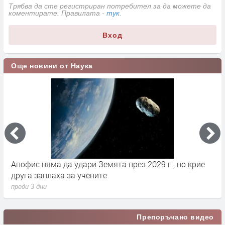
Трябва да сте регистриран потребител за да можете да
коментирате. Правилата -
тук
.
Вход
Още новини от Наука
Апофис няма да удари Земята през 2029 г., но крие
К
друга заплаха за учените
з
преди 3 дни
п
Препоръчано видео