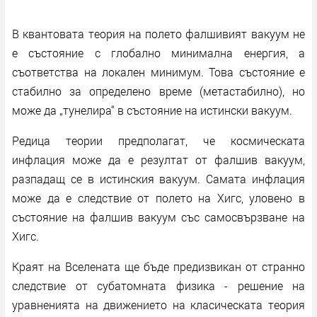
В квантовата теория на полето фалшивият вакуум не
е състояние с глобално минимална енергия, а
съответства на локален минимум. Това състояние е
стабилно за определено време (метастабилно), но
може да „тунелира“ в състояние на истински вакуум.
Редица теории предполагат, че космическата
инфлация може да е резултат от фалшив вакуум,
разпадащ се в истинския вакуум. Самата инфлация
може да е следствие от полето на Хигс, уловено в
състояние на фалшив вакуум със самосвързване на
Хигс.
Краят на Вселената ще бъде предизвикан от странно
следствие от субатомната физика - решение на
уравненията на движението на класическата теория