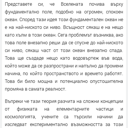
Представете си, че Вселената почива върху
фундаментално поле, подобно на огромен, спокоен
океан. Според тази идея този фундаментален океан не
е на най-ниското си ниво. Всъщност сякаш е на нещо
като хълм в този океан. Сега проблемът възниква, ако
това поле внезапно реши да се спусне до най-ниското
си ниво, сякаш част от този океан внезапно спада.
Това ще създаде нещо като водовъртеж във вода,
който може да се разпространи и напълно да промени
начина, по който пространството и времето работят.
Това би било мощна и потенциално опустошителна
промяна в самата реалност.
Въпреки че тази теория разчита на сложни концепции
от физиката на елементарните частици и
космологията, учените са търсили начини да
изследват експериментално възможността за този