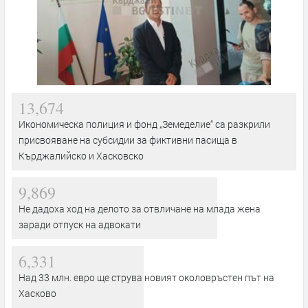
13,674
Икономическа полиция и фонд „Земеделие“ са разкрили
присвояване на субсидии за фиктивни пасища в
Кърджалийско и Хасковско
9,869
Не дадоха ход на делото за отвличане на млада жена
заради отпуск на адвокати
6,331
Над 33 млн. евро ще струва новият околовръстен път на
Хасково