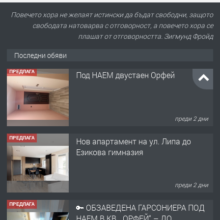
Повечето хора не желаят истински да бъдат свободни, защото
свободата натоварва с отговорност, а повечето хора се
плашат от отговорността. Зигмунд Фройд
Последни обяви
ПРЕДЛАГА
Нов апартамент на ул. Липа до
Езикова гимназия
преди 2 дни
ПРЕДЛАГА
🔑 ОБЗАВЕДЕНА ГАРСОНИЕРА ПОД
НАЕМ В КВ. „ОРФЕЙ“ – ДО
КОМПЛЕКС „ВЕСПРЕМ“, ГР. ХАСКОВО
преди 3 дни
ПРЕДЛАГА
НАПЪЛНО ОБЗАВЕДЕН И
ОБОРУДВАН ТРИСТАЕН