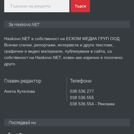
Търси
преди 5 дни
ПРЕДЛАГА
Продавам парцел в гр. Хасково кв.
За Haskovo.NET
Хисаря до ток, вода,канализация,
асфалт 0889 537 426
Haskovo.NET е собственост на ЕСКОМ МЕДИА ГРУП ООД.
Всички статии, репортажи, интервюта и други текстови,
преди 5 дни
графични и видео материали, публикувани в сайта, са
собственост на Haskovo.NET, освен ако изрично е посочено
ПРЕДЛАГА
СГЛОБЯВАНЕ НА МЕБЕЛИ.
друго.
Главен редактор
Телефони
преди 5 дни
Анета Кутелова
038 536 277
038 536 555
ПРЕДЛАГА
№4119 Едностаен обзаведен
038 536 554 - Реклама
апартамент под наем в кв.
Училищни, гр. Хасково.
Последвай ни
преди 5 дни