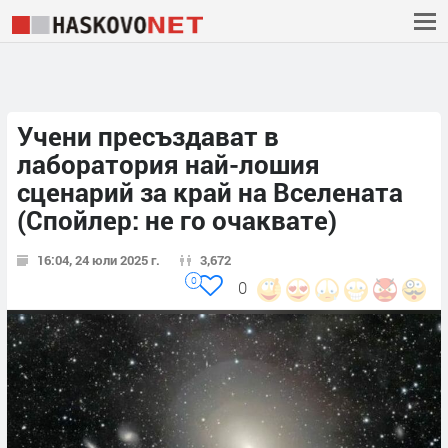
Учени пресъздават в
лаборатория най-лошия
сценарий за край на Вселената
(Спойлер: не го очаквате)
16:04, 24 юли 2025 г.
3,672
0
0