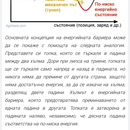
Основната концепция на енергийната бариера може
да се покаже с помощта на следната аналогия.
Представете си топка, която се търкаля в падина
между два хълма. Дори при липса на триене, топката
ще се търкаля само напред и назад в падината, но
никога няма да премине от другата страна, защото
няма достатъчно енергия, за да се изкачи на хълма,
разделящ двете падини. Хълмът е енергийната
бариера, която предотвратява преминаването от
едната падина в другата. Топката е затворена в
падината наляво, независимо, че дясната падина
съответства на по-ниска енергия.