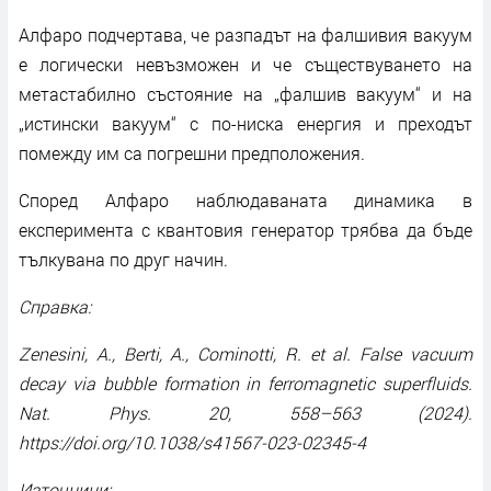
Алфаро подчертава, че разпадът на фалшивия вакуум
е логически невъзможен и че съществуването на
метастабилно състояние на „фалшив вакуум“ и на
„истински вакуум“ с по-ниска енергия и преходът
помежду им са погрешни предположения.
Според Алфаро наблюдаваната динамика в
експеримента с квантовия генератор трябва да бъде
тълкувана по друг начин.
Справка:
Zenesini, A., Berti, A., Cominotti, R. et al. False vacuum
decay via bubble formation in ferromagnetic superfluids.
Nat. Phys. 20, 558–563 (2024).
https://doi.org/10.1038/s41567-023-02345-4
Източници: