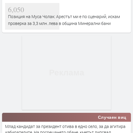
6,050
Позиция на Муса Чолак: Арестът ми е по сценарий, искам
проверка за 3,3 млн. лева в община Минерални бани
Случаен виц
Млад кандидат за президент отива в едно село, за да агитира
избирателите. На посрещането обаче, кметът липсвал.