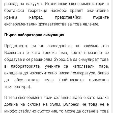
разпад на вакуума. Италиански експериментатори и
британски теоретици наскоро правят значителна
крачка напред, представяйки първите
експериментални доказателства за това явление.
Първа лабораторна симулация
Представете си, че разпадането на вакуума във
Вселената е като голяма яма, която внезапно се
образува и се разширява бързо. За да симулират това
в лабораторията, учените са използвали пара,
охладена до изключително ниска температура, близо
до абсолютната нула (най-ниската възможна
температура).
В този експеримент тази охладена пара е като малка
долина на склона на хълм. Въпреки че това не е
мнофо стабилно състояние, то може да остане в това