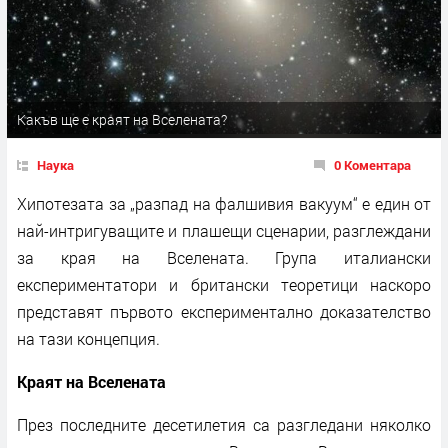
Какъв ще е краят на Вселената?
Наука
0 Коментара
Хипотезата за „разпад на фалшивия вакуум“ е един от
най-интригуващите и плашещи сценарии, разглеждани
за края на Вселената. Група италиански
експериментатори и британски теоретици наскоро
представят първото експериментално доказателство
на тази концепция.
Краят на Вселената
През последните десетилетия са разгледани няколко