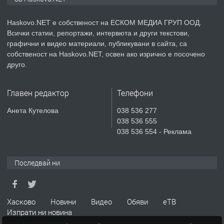
Хисаря до ток, вода,канализация,
асфалт 0889 537 426
Haskovo.NET е собственост на ЕСКОМ МЕДИА ГРУП ООД.
Всички статии, репортажи, интервюта и други текстови,
преди 4 дни
графични и видео материали, публикувани в сайта, са
собственост на Haskovo.NET, освен ако изрично е посочено
ПРЕДЛАГА
СГЛОБЯВАНЕ НА МЕБЕЛИ.
друго.
Главен редактор
Телефони
преди 4 дни
Анета Кутелова
038 536 277
038 536 555
ПРЕДЛАГА
№4119 Едностаен обзаведен
038 536 554 - Реклама
апартамент под наем в кв.
Училищни, гр. Хасково.
Последвай ни
преди 4 дни
ПРЕДЛАГА
Под НАЕМ двустаен Орфей
Хасково
Новини
Видео
Обяви
еТВ
Изпрати ни новина