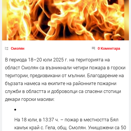
Смолян
0 Коментара
В периода 18–20 юли 2025 г. на територията на
област Смолян са възникнали четири пожара в горски
територии, предизвикани от мълнии. Благодарение на
бързата намеса на екипите на районните пожарни
служби в областта и доброволци са спасени стотици
декари горски масиви:
На 18 юли, в 13:37 ч. – пожар в местността Бял
камък край с. Гела, общ. Смолян. Унищожени са 50