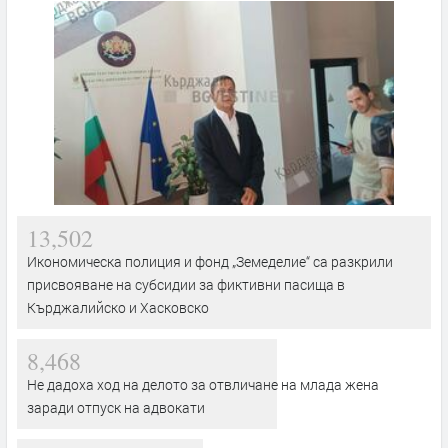
13,502
Икономическа полиция и фонд „Земеделие“ са разкрили
присвояване на субсидии за фиктивни пасища в
Кърджалийско и Хасковско
8,468
Не дадоха ход на делото за отвличане на млада жена
заради отпуск на адвокати