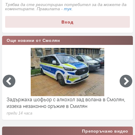
Трябва да сте регистриран потребител за да можете да
коментирате. Правилата -
тук
.
Вход
Още новини от Смолян
Задържаха шофьор с алкохол зад волана в Смолян,
К
иззеха незаконно оръжие в Смилян
п
преди 14 часа
п
Препоръчано видео