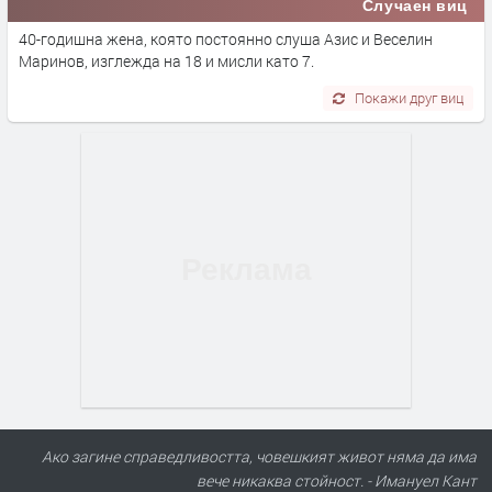
Случаен виц
40-годишна жена, която постоянно слуша Азис и Веселин
Маринов, изглежда на 18 и мисли като 7.
Покажи друг виц
Ако загине справедливостта, човешкият живот няма да има
вече никаква стойност. - Имануел Кант