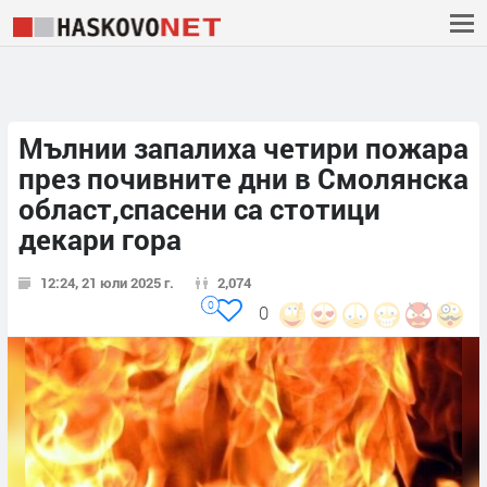
Мълнии запалиха четири пожара
през почивните дни в Смолянска
област,спасени са стотици
декари гора
12:24, 21 юли 2025 г.
2,074
0
0