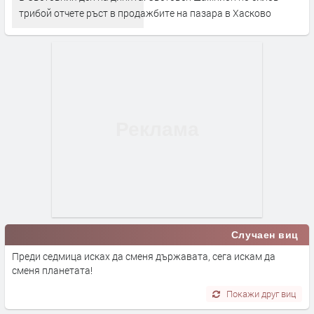
трибой отчете ръст в продажбите на пазара в Хасково
Случаен виц
Преди седмица исках да сменя държавата, сега искам да
сменя планетата!
Покажи друг виц