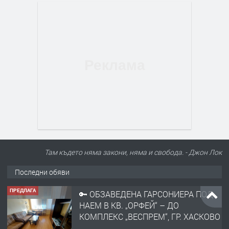
ПРЕДЛАГА
🔑 ОБЗАВЕДЕНА ГАРСОНИЕРА ПОД
НАЕМ В КВ. „ОРФЕЙ“ – ДО
Там където няма закони, няма и свобода. - Джон Лок
КОМПЛЕКС „ВЕСПРЕМ“, ГР. ХАСКОВО
Последни обяви
преди 19 часа
ПРЕДЛАГА
НАПЪЛНО ОБЗАВЕДЕН И
ОБОРУДВАН ТРИСТАЕН
АПАРТАМЕНТ В ЦЕНТЪРА НА ГР.