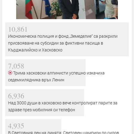
10,861
Икономическа полиция и фонд „Земеделие“ са разкрили
присвояване на субсидии за фиктивни пасища в
Кърджалийско и Хасковско
7,058
Трима хасковски алпинисти успешно изкачиха
седемхилядника връх Ленин
6,936
Над 3000 души в хасковско вече контролират парите за
здраве през мобилния си телефон
4,935
В Световния ден на динята: Световен шампион по силов