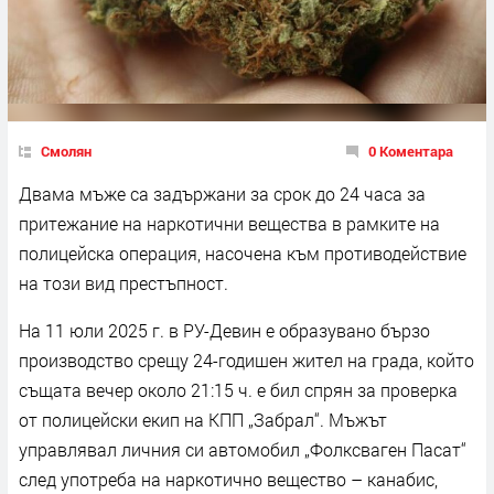
Смолян
0 Коментара
Двама мъже са задържани за срок до 24 часа за
притежание на наркотични вещества в рамките на
полицейска операция, насочена към противодействие
на този вид престъпност.
На 11 юли 2025 г. в РУ-Девин е образувано бързо
производство срещу 24-годишен жител на града, който
същата вечер около 21:15 ч. е бил спрян за проверка
от полицейски екип на КПП „Забрал“. Мъжът
управлявал личния си автомобил „Фолксваген Пасат“
след употреба на наркотично вещество – канабис,