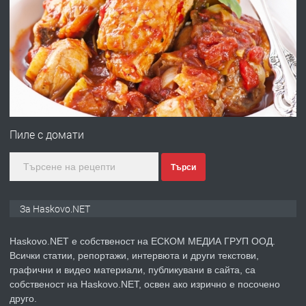
ПРЕДЛАГА
Продавам парцел в гр. Хасково кв.
Хисаря до ток, вода,канализация,
асфалт 0889 537 426
преди 2 дни
ПРЕДЛАГА
СГЛОБЯВАНЕ НА МЕБЕЛИ.
Пиле с домати
Търси
преди 2 дни
ПРЕДЛАГА
№4119 Едностаен обзаведен
За Haskovo.NET
апартамент под наем в кв.
Училищни, гр. Хасково.
Haskovo.NET е собственост на ЕСКОМ МЕДИА ГРУП ООД.
Всички статии, репортажи, интервюта и други текстови,
преди 2 дни
графични и видео материали, публикувани в сайта, са
собственост на Haskovo.NET, освен ако изрично е посочено
ПРЕДЛАГА
друго.
Къртене на бетон! Събаряне на