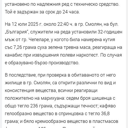
установено по надлежния ред с техническо средство.
Той е задържан за срок до 24 часа.
На 12 юли 2025 г. около 22:40 ч. в гр. Смолян, на бул.
„България“, служители на реда установили 32-годишен
мъж от гр. Чепеларе, у когото била намерена кутия
със 7,26 грама суха зелена тревна маса, реагираща на
канабис при извършения полеви наркотест. По случая
е образувано бързо производство.
В последствие, при проверка в обитаваното от него
жилище в гр. Смолян, са открити различни по вид и
консистенция вещества, всички реагиращи
положително на марихуана: седем броя шишенца с
общо тегло 236 грама, съдържащи течност; кафяво
гелообразно вещество в спринцовка с тегло 36,8
грама; и бяло кремообразно вещество в пластмасов